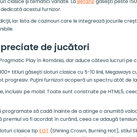
luri clasice și tematici variate. La
Betano
găsești peste 150 
dedicată acestui furnizor.
dicții, iar lista de cazinouri care le integrează jocurile creș
ibile.
apreciate de jucători
agmatic Play în România, dar aduce câteva lucruri pe care 
0+ titluri găsești sloturi clasice cu 5-10 linii, Megaways cu
pot progresiv. Puțini furnizori acoperă un spectru atât de la
ine, inclusiv pe mobil. Toate sunt construite pe HTML5, ce
i programate să cadă înainte de a atinge o anumită valoar
că premiul va fi acordat în curând, ceea ce adaugă tensiune
loturi clasice tip
EGT
(Shining Crown, Burning Hot), stilul 