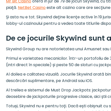
Mr Bit Casino
oferă în jur de 79 de jocuri Skywind, cu tit
piață.
NetBet Casino
este alt cazino care are secțiune 
Și asta nu e tot. Skywind deține licențe active în 19 juris
lobby-ul cazinoului pentru a vedea toate titlurile dispon
De ce jocurile Skywind sunt 
Skywind Group nu are notorietatea unui Amusnet sau Pr
Primul e varietatea mecanicilor. Într-un portofoliu de 30
(intri direct în speciale) și peste 50 de sloturi cu jack
Al doilea e calitatea vizuală. Jocurile Skywind arată b
descărcări suplimentare, pe Android sau iOS.
Al treilea e sistemul de Must Drop Jackpots: jackpotur
deosebire de jackpoturile progresive clasice, aici știi 
Totuși, Skywind nu e pentru toți. Dacă ești obișnuit cu s