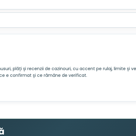
i, plăți și recenzii de cazinouri, cu accent pe rulaj, limite și ver
e e confirmat și ce rămâne de verificat.
ă