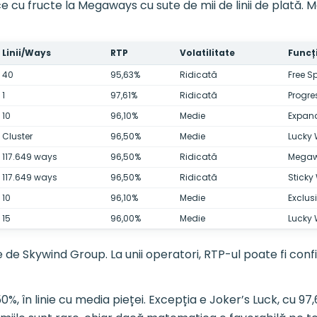
ice cu fructe la Megaways cu sute de mii de linii de plată. M
Linii/Ways
RTP
Volatilitate
Funcți
40
95,63%
Ridicată
Free S
1
97,61%
Ridicată
Progre
10
96,10%
Medie
Expand
Cluster
96,50%
Medie
Lucky 
117.649 ways
96,50%
Ridicată
Megawa
117.649 ways
96,50%
Ridicată
Sticky
10
96,10%
Medie
Exclus
15
96,00%
Medie
Lucky W
de Skywind Group. La unii operatori, RTP-ul poate fi configu
0%, în linie cu media pieței. Excepția e Joker’s Luck, cu 9