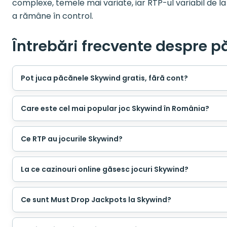
complexe, temele mai variate, iar RTP-ul variabil de la
a rămâne în control.
Întrebări frecvente despre 
Pot juca păcănele Skywind gratis, fără cont?
Care este cel mai popular joc Skywind în România?
Ce RTP au jocurile Skywind?
La ce cazinouri online găsesc jocuri Skywind?
Ce sunt Must Drop Jackpots la Skywind?