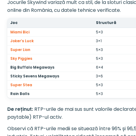
Jocurile Skywind variază mult ca stil, de la sloturi clas
online din România, cu datele tehnice verificate.
Joc
Structură
Miami Bici
5×3
Joker’s Luck
3×1
Super Lion
5×3
Sky Piggies
5×3
Big Buffalo Megaways
6×4
Sticky Sevens Megaways
3×6
Super Stea
5×3
Rain Balls
5×3
De reținut:
RTP-urile de mai sus sunt valorile declarate 
paytable) RTP-ul activ.
Observi că RTP-urile medii se situează între 96% și 96,5