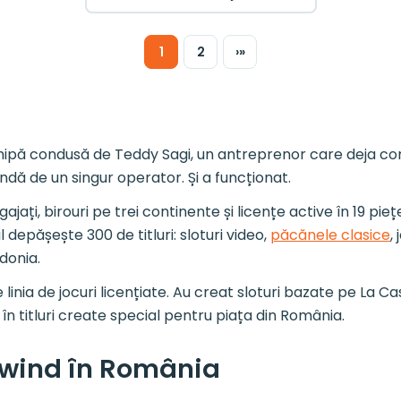
1
2
›
echipă condusă de Teddy Sagi, un antreprenor care deja con
dă de un singur operator. Și a funcționat.
ați, birouri pe trei continente și licențe active în 19 pi
ul depășește 300 de titluri: sloturi video,
păcănele clasice
,
edonia.
e linia de jocuri licențiate. Au creat sloturi bazate pe La 
 în titluri create special pentru piața din România.
ywind în România