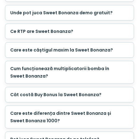
Unde pot juca Sweet Bonanza demo gratuit?
Ce RTP are Sweet Bonanza?
Care este câștigul maxim la Sweet Bonanza?
Cum funcționează multiplicatorii bomba în
Sweet Bonanza?
Cât costă Buy Bonus la Sweet Bonanza?
Care este diferența dintre Sweet Bonanza și
Sweet Bonanza 1000?