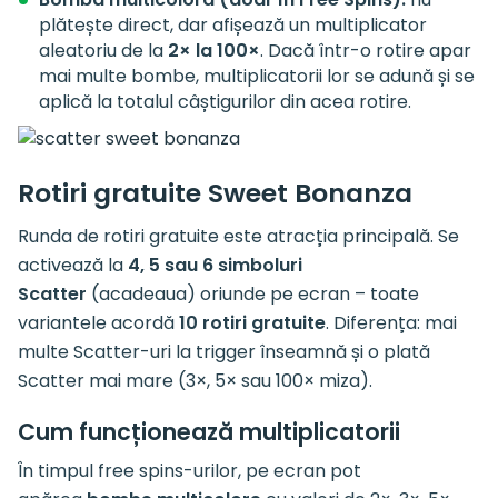
plătește direct, dar afișează un multiplicator
aleatoriu de la
2× la 100×
. Dacă într-o rotire apar
mai multe bombe, multiplicatorii lor se adună și se
aplică la totalul câștigurilor din acea rotire.
Rotiri gratuite Sweet Bonanza
Runda de rotiri gratuite este atracția principală. Se
activează la
4, 5 sau 6 simboluri
Scatter
(acadeaua) oriunde pe ecran – toate
variantele acordă
10 rotiri gratuite
. Diferența: mai
multe Scatter-uri la trigger înseamnă și o plată
Scatter mai mare (3×, 5× sau 100× miza).
Cum funcționează multiplicatorii
În timpul free spins-urilor, pe ecran pot