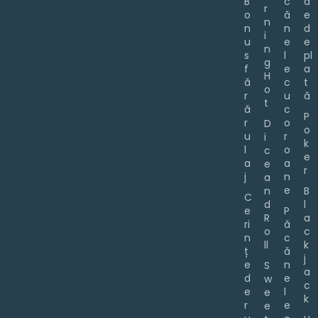
B
c
d
r
o
ă
e
n
n
n
d
i
u
e
e
n
s
l
pl
g
f
e
a
H
ă
c
t
o
r
u
ă
t
ă
c
P
r
o
D
o
u
r
i
k
l
o
c
e
a
a
e
r
j
n
a
e
n
B
C
d
l
e
P
R
a
ri
ă
o
c
n
c
ll
k
ț
ă
j
e
n
S
a
d
e
w
c
e
l
e
k
r
e
e