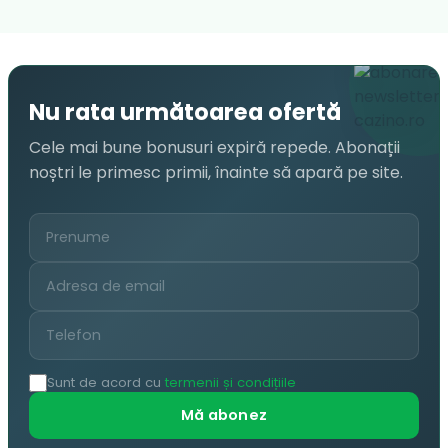
Nu rata următoarea ofertă
Cele mai bune bonusuri expiră repede. Abonații
noștri le primesc primii, înainte să apară pe site.
Sunt de acord cu
termenii și condițiile
Mă abonez