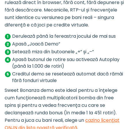
rulează direct în browser, fără cont, fără depunere și
fără descărcare. Mecanicile, RTP-ul și frecvențele
sunt identice cu versiunea pe bani reali – singura
diferență e că joci pe credite virtuale.
Derulează până la fereastra jocului de mai sus
Apasă „Joacă Demo”
Setează miza din butoanele „+” și „–”
Apasă butonul de rotire sau activează Autoplay
(până la 1.000 de rotiri)
Creditul demo se resetează automat dacă rămâi
fără fonduri virtuale
Sweet Bonanza demo este ideal pentru a înțelege
cum funcționează multiplicatorii bomba din free
spins și pentru a vedea frecvența cu care se
declanșează runda bonus (în medie 1 la 451 rotiri).
Pentru a juca cu bani reali, alege un
cazino licențiat
ONJN din lista noastră verificată
.