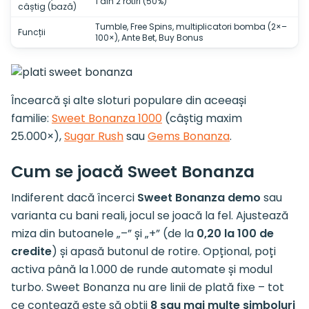
1 din 2 rotiri (50%)
câștig (bază)
Tumble, Free Spins, multiplicatori bomba (2×–
Funcții
100×), Ante Bet, Buy Bonus
Încearcă și alte sloturi populare din aceeași
familie:
Sweet Bonanza 1000
(câștig maxim
25.000×),
Sugar Rush
sau
Gems Bonanza
.
Cum se joacă Sweet Bonanza
Indiferent dacă încerci
Sweet Bonanza demo
sau
varianta cu bani reali, jocul se joacă la fel. Ajustează
miza din butoanele „–” și „+” (de la
0,20 la 100 de
credite
) și apasă butonul de rotire. Opțional, poți
activa până la 1.000 de runde automate și modul
turbo. Sweet Bonanza nu are linii de plată fixe – tot
ce contează este să obții
8 sau mai multe simboluri