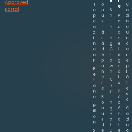
e
l
T
o
C
e
o
n
S
a
p
u
h
P
zi
c
s
i
a
n
a
f
n
c
o
z
ă
i
a
u
i
r
n
n
ri
n
ă
g
e
c
o
d
C
l
a
u
e
r
e
r
ri
p
o
g
e
u
w
r
p
B
n
n
a
l
e
e
ti
ă
t
S
r
s
t
a
iz
e
e
n
zl
P
s
o
B
i
ă
c
o
n
c
M
n
g
ă
C
illi
u
H
n
a
o
s
o
e
zi
n
d
t
l
n
e
D
e
o
3