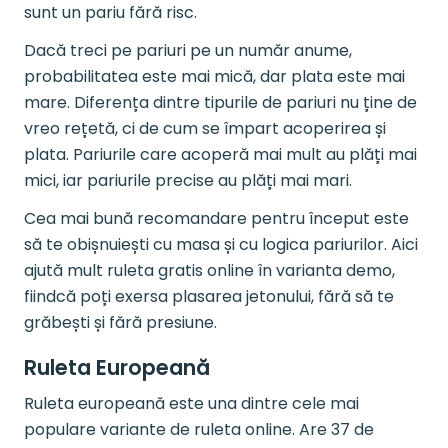
sunt un pariu fără risc.
Dacă treci pe pariuri pe un număr anume,
probabilitatea este mai mică, dar plata este mai
mare. Diferența dintre tipurile de pariuri nu ține de
vreo rețetă, ci de cum se împart acoperirea și
plata. Pariurile care acoperă mai mult au plăți mai
mici, iar pariurile precise au plăți mai mari.
Cea mai bună recomandare pentru început este
să te obișnuiești cu masa și cu logica pariurilor. Aici
ajută mult ruleta gratis online în varianta demo,
fiindcă poți exersa plasarea jetonului, fără să te
grăbești și fără presiune.
Ruleta Europeană
Ruleta europeană este una dintre cele mai
populare variante de ruleta online. Are 37 de