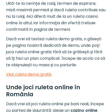
Uită-te la cerințe de rulaj, termen de expirare,
miză maximă permisă și dacă ruleta contribuie sau
nu la rulaj. Aici diferă mult de la un ruleta casino
online la altul, iar informația din ofertă trebuie
confirmată în pagina de termeni.
Dacă vrei să testezi ruleta demo gratis, o găsești
pe pagina noastră dedicată de demo, unde poți
juca ruleta online gratis fără să te grăbești și fără
să îți faci un plan complicat. Începe de acolo ca să
te obișnuiești cu masa și cu pariurile.
Vezi ruleta demo gratis
Unde joci ruleta online în
România
Dacă vrei să joci ruleta online pe bani reali, începe
cu partea de siguranță: alege un
cazino online