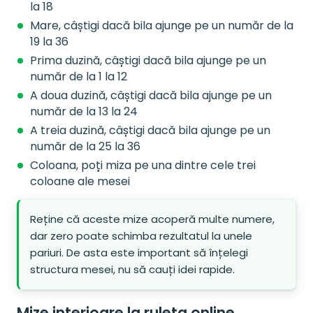
la 18
Mare, câștigi dacă bila ajunge pe un număr de la
19 la 36
Prima duzină, câștigi dacă bila ajunge pe un
număr de la 1 la 12
A doua duzină, câștigi dacă bila ajunge pe un
număr de la 13 la 24
A treia duzină, câștigi dacă bila ajunge pe un
număr de la 25 la 36
Coloana, poți miza pe una dintre cele trei
coloane ale mesei
Reține că aceste mize acoperă multe numere,
dar zero poate schimba rezultatul la unele
pariuri. De asta este important să înțelegi
structura mesei, nu să cauți idei rapide.
Mize interioare la ruleta online