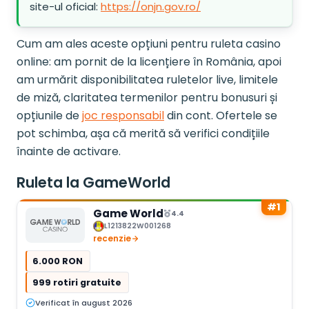
site-ul oficial:
https://onjn.gov.ro/
Cum am ales aceste opțiuni pentru ruleta casino
online: am pornit de la licențiere în România, apoi
am urmărit disponibilitatea ruletelor live, limitele
de miză, claritatea termenilor pentru bonusuri și
opțiunile de
joc responsabil
din cont. Ofertele se
pot schimba, așa că merită să verifici condițiile
înainte de activare.
Ruleta la GameWorld
#1
Game World
4.4
L1213822W001268
recenzie
6.000 RON
999 rotiri gratuite
Verificat în august 2026