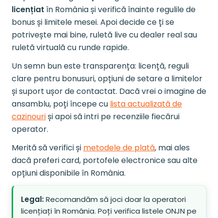
licențiat
în România și verifică înainte regulile de
bonus și limitele mesei. Apoi decide ce ți se
potrivește mai bine, ruletă live cu dealer real sau
ruletă virtuală cu runde rapide.
Un semn bun este transparența: licență, reguli
clare pentru bonusuri, opțiuni de setare a limitelor
și suport ușor de contactat. Dacă vrei o imagine de
ansamblu, poți începe cu
lista actualizată de
cazinouri
și apoi să intri pe recenziile fiecărui
operator.
Merită să verifici și
metodele de plată
, mai ales
dacă preferi card, portofele electronice sau alte
opțiuni disponibile în România.
Legal:
Recomandăm să joci doar la operatori
licențiați în România. Poți verifica listele ONJN pe