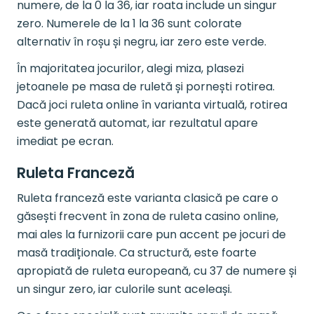
numere, de la 0 la 36, iar roata include un singur
zero. Numerele de la 1 la 36 sunt colorate
alternativ în roșu și negru, iar zero este verde.
În majoritatea jocurilor, alegi miza, plasezi
jetoanele pe masa de ruletă și pornești rotirea.
Dacă joci ruleta online în varianta virtuală, rotirea
este generată automat, iar rezultatul apare
imediat pe ecran.
Ruleta Franceză
Ruleta franceză este varianta clasică pe care o
găsești frecvent în zona de ruleta casino online,
mai ales la furnizorii care pun accent pe jocuri de
masă tradiționale. Ca structură, este foarte
apropiată de ruleta europeană, cu 37 de numere și
un singur zero, iar culorile sunt aceleași.