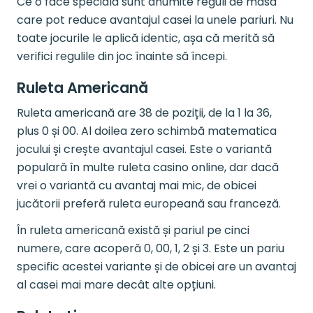
Ce o face specială sunt anumite reguli de masă
care pot reduce avantajul casei la unele pariuri. Nu
toate jocurile le aplică identic, așa că merită să
verifici regulile din joc înainte să începi.
Ruleta Americană
Ruleta americană are 38 de poziții, de la 1 la 36,
plus 0 și 00. Al doilea zero schimbă matematica
jocului și crește avantajul casei. Este o variantă
populară în multe ruleta casino online, dar dacă
vrei o variantă cu avantaj mai mic, de obicei
jucătorii preferă ruleta europeană sau franceză.
În ruleta americană există și pariul pe cinci
numere, care acoperă 0, 00, 1, 2 și 3. Este un pariu
specific acestei variante și de obicei are un avantaj
al casei mai mare decât alte opțiuni.