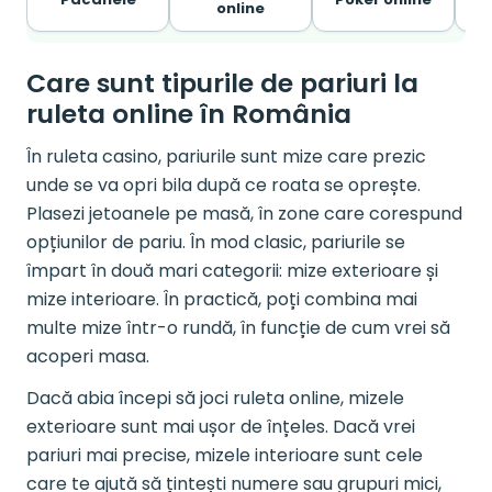
online
Care sunt tipurile de pariuri la
ruleta online în România
În ruleta casino, pariurile sunt mize care prezic
unde se va opri bila după ce roata se oprește.
Plasezi jetoanele pe masă, în zone care corespund
opțiunilor de pariu. În mod clasic, pariurile se
împart în două mari categorii: mize exterioare și
mize interioare. În practică, poți combina mai
multe mize într-o rundă, în funcție de cum vrei să
acoperi masa.
Dacă abia începi să joci ruleta online, mizele
exterioare sunt mai ușor de înțeles. Dacă vrei
pariuri mai precise, mizele interioare sunt cele
care te ajută să țintești numere sau grupuri mici,