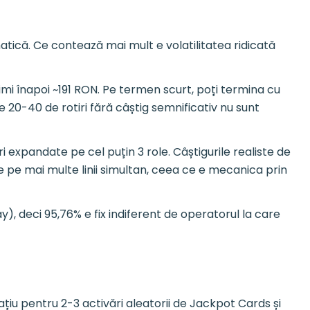
matică. Ce contează mai mult e volatilitatea ridicată
imi înapoi ~191 RON. Pe termen scurt, poți termina cu
e 20-40 de rotiri fără câștig semnificativ nu sunt
 expandate pe cel puțin 3 role. Câștigurile realiste de
e pe mai multe linii simultan, ceea ce e mecanica prin
, deci 95,76% e fix indiferent de operatorul la care
pațiu pentru 2-3 activări aleatorii de Jackpot Cards și