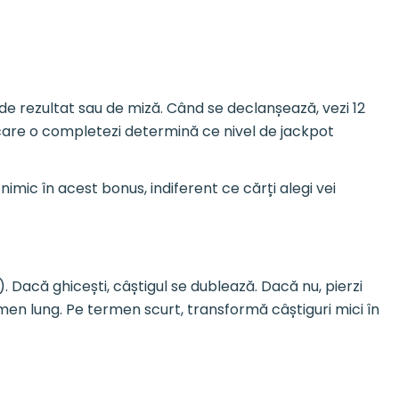
t de rezultat sau de miză. Când se declanșează, vezi 12
pe care o completezi determină ce nivel de jackpot
nimic în acest bonus, indiferent ce cărți alegi vei
 Dacă ghicești, câștigul se dublează. Dacă nu, pierzi
men lung. Pe termen scurt, transformă câștiguri mici în