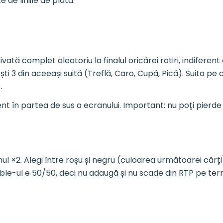
 de liniile de plată.
ată complet aleatoriu la finalul oricărei rotiri, indiferen
ești 3 din aceeași suită (Treflă, Caro, Cupă, Pică). Suita 
.
nt în partea de sus a ecranului. Important: nu poți pierde 
×2. Alegi între roșu și negru (culoarea următoarei cărți).
ble-ul e 50/50, deci nu adaugă și nu scade din RTP pe ter