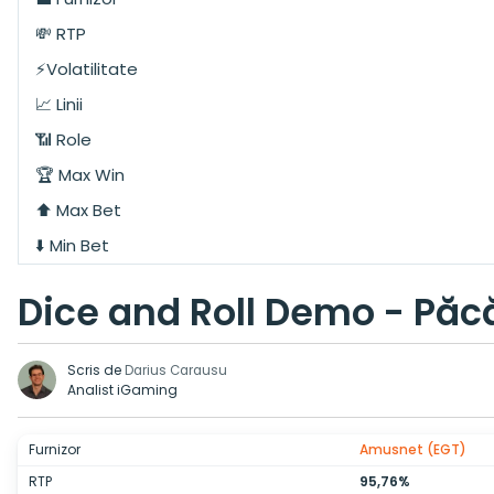
💸 RTP
⚡Volatilitate
📈 Linii
📶 Role
🏆 Max Win
⬆️ Max Bet
⬇️ Min Bet
Dice and Roll Demo - Păcă
Scris de
Darius Carausu
Analist iGaming
Furnizor
Amusnet (EGT)
RTP
95,76%