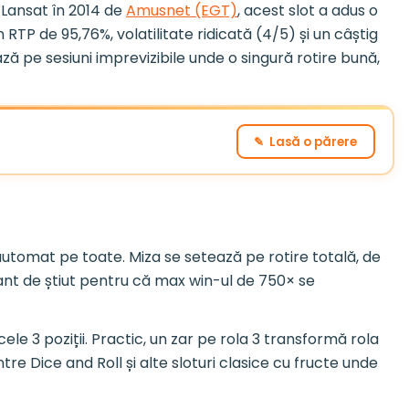
 Lansat în 2014 de
Amusnet (EGT)
, acest slot a adus o
TP de 95,76%, volatilitate ridicată (4/5) și un câștig
ă pe sesiuni imprevizibile unde o singură rotire bună,
✎ Lasă o părere
 automat pe toate. Miza se setează pe rotire totală, de
tant de știut pentru că max win-ul de 750× se
le 3 poziții. Practic, un zar pe rola 3 transformă rola
re Dice and Roll și alte sloturi clasice cu fructe unde