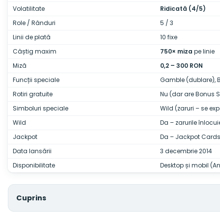
Volatilitate
Ridicată (4/5)
Role / Rânduri
5 / 3
Linii de plată
10 fixe
Câștig maxim
750× miza
pe linie
Miză
0,2 – 300 RON
Funcții speciale
Gamble (dublare), 
Rotiri gratuite
Nu (dar are Bonus S
Simboluri speciale
Wild (zaruri – se ex
Wild
Da – zarurile înlocu
Jackpot
Da – Jackpot Cards (
Data lansării
3 decembrie 2014
Disponibilitate
Desktop și mobil (An
Cuprins