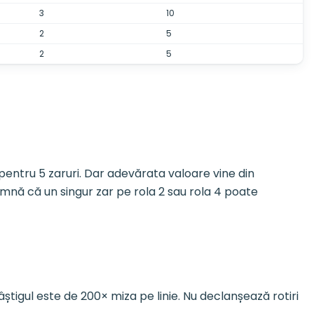
3
10
2
5
2
5
 pentru 5 zaruri. Dar adevărata valoare vine din
amnă că un singur zar pe rola 2 sau rola 4 poate
âștigul este de 200× miza pe linie. Nu declanșează rotiri