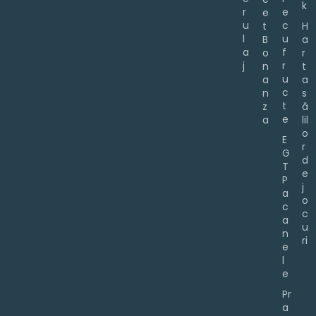
k
r
e
e
u
c
t
H
l
u
B
a
a
f
o
r
j
r
n
t
u
a
a
c
n
s
t
z
ă
e
a
lil
o
E
r
G
d
T
e
P
j
a
o
c
c
a
u
n
ri
e
l
e
Pr
a