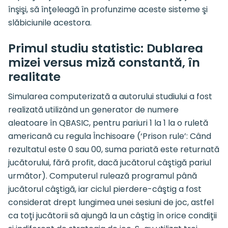
înşişi, să înţeleagă în profunzime aceste sisteme şi
slăbiciunile acestora.
Primul studiu statistic: Dublarea
mizei versus miză constantă, în
realitate
Simularea computerizată a autorului studiului a fost
realizată utilizând un generator de numere
aleatoare în QBASIC, pentru pariuri 1 la 1 la o ruletă
americană cu regula Închisoare (‘Prison rule’: Când
rezultatul este 0 sau 00, suma pariată este returnată
jucătorului, fără profit, dacă jucătorul câştigă pariul
următor). Computerul rulează programul până
jucătorul câştigă, iar ciclul pierdere-câştig a fost
considerat drept lungimea unei sesiuni de joc, astfel
ca toţi jucătorii să ajungă la un câştig în orice condiţii