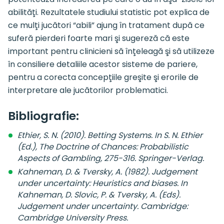
abilităţi. Rezultatele studiului statistic pot explica de
ce mulţi jucători “abili” ajung în tratament după ce
suferă pierderi foarte mari şi sugereză că este
important pentru clinicieni să înţeleagă şi să utilizeze
în consiliere detaliile acestor sisteme de pariere,
pentru a corecta concepţiile greşite şi erorile de
interpretare ale jucătorilor problematici.
Bibliografie:
Ethier, S. N. (2010). Betting Systems. In S. N. Ethier
(Ed.), The Doctrine of Chances: Probabilistic
Aspects of Gambling, 275-316. Springer-Verlag.
Kahneman, D. & Tversky, A. (1982). Judgement
under uncertainty: Heuristics and biases. In
Kahneman, D. Slovic, P. & Tversky, A. (Eds).
Judgement under uncertainty. Cambridge:
Cambridge University Press.