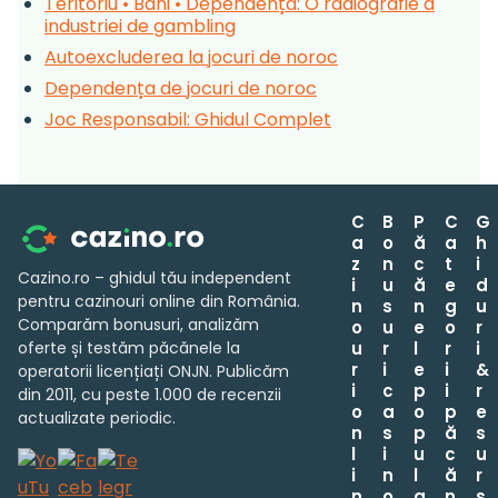
Teritoriu • Bani • Dependență: O radiografie a
industriei de gambling
Autoexcluderea la jocuri de noroc
Dependența de jocuri de noroc
Joc Responsabil: Ghidul Complet
C
B
P
C
G
a
o
ă
a
h
z
n
c
t
i
Cazino.ro – ghidul tău independent
i
u
ă
e
d
pentru cazinouri online din România.
n
s
n
g
u
Comparăm bonusuri, analizăm
o
u
e
o
r
oferte și testăm păcănele la
u
r
l
r
i
r
i
e
i
&
operatorii licențiați ONJN. Publicăm
i
c
p
i
r
din 2011, cu peste 1.000 de recenzii
o
a
o
p
e
actualizate periodic.
n
s
p
ă
s
l
i
u
c
u
i
n
l
ă
r
n
o
a
n
s