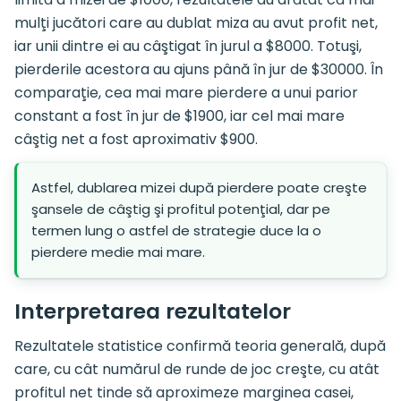
mulţi jucători care au dublat miza au avut profit net,
iar unii dintre ei au câştigat în jurul a $8000. Totuşi,
pierderile acestora au ajuns până în jur de $30000. În
comparaţie, cea mai mare pierdere a unui parior
constant a fost în jur de $1900, iar cel mai mare
câştig net a fost aproximativ $900.
Astfel, dublarea mizei după pierdere poate creşte
şansele de câştig şi profitul potenţial, dar pe
termen lung o astfel de strategie duce la o
pierdere medie mai mare.
Interpretarea rezultatelor
Rezultatele statistice confirmă teoria generală, după
care, cu cât numărul de runde de joc creşte, cu atât
profitul net tinde să aproximeze marginea casei,