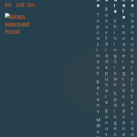
e
r
e
e
B
e
l
T
o
C
e
o
n
S
a
p
u
h
P
zi
c
s
i
a
n
a
f
n
c
o
z
ă
i
a
u
i
r
n
n
ri
n
ă
g
e
c
o
d
C
l
a
u
e
r
e
r
ri
p
o
g
e
u
w
r
p
B
n
n
a
l
e
e
ti
ă
t
S
r
s
t
a
iz
e
e
n
zl
P
s
o
B
i
ă
c
o
n
c
M
n
g
ă
C
illi
u
H
n
a
o
s
o
e
zi