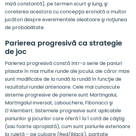
miză constantă), pe termen scurt şi lung, şi
corelarea acestora cu concepţia eronată a multor
jucători despre evenimentele aleatoare şi noţiunea
de probabilitate.
Parierea progresivă ca strategie
de joc
Parierea progresivă constă într-o serie de pariuri
plasate în mai multe runde ale jocului, ale căror mize
sunt modificate de la rundă la rundă în funcţie de
rezultatul rundei anterioare. Cele mai cunoscute
sisteme progresive de pariere sunt Martingalul,
Martingalul inversat, Labouchere, Fibonacci şi
D’Alembert. Sistemele progresive sunt aplicabile
pariurilor şi jocurilor care oferă 1 la 1 cotă de câştig
(sau foarte apropiată), cum sunt pariurile exterioare
la ruletă – pe culoare (Red/Black), paritate