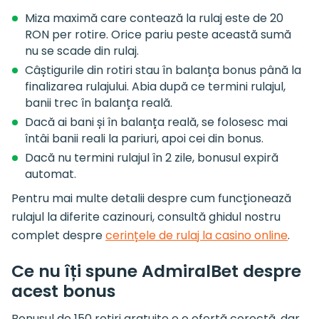
Miza maximă care contează la rulaj este de 20
RON per rotire. Orice pariu peste această sumă
nu se scade din rulaj.
Câștigurile din rotiri stau în balanța bonus până la
finalizarea rulajului. Abia după ce termini rulajul,
banii trec în balanța reală.
Dacă ai bani și în balanța reală, se folosesc mai
întâi banii reali la pariuri, apoi cei din bonus.
Dacă nu termini rulajul în 2 zile, bonusul expiră
automat.
Pentru mai multe detalii despre cum funcționează
rulajul la diferite cazinouri, consultă ghidul nostru
complet despre
cerințele de rulaj la casino online
.
Ce nu îți spune AdmiralBet despre
acest bonus
Bonusul de 150 rotiri gratuite e o ofertă corectă, dar