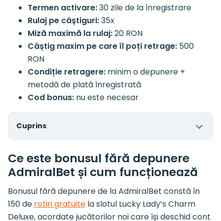
Termen activare:
30 zile de la înregistrare
Rulaj pe câștiguri:
35x
Miză maximă la rulaj:
20 RON
Câștig maxim pe care îl poți retrage:
500
RON
Condiție retragere:
minim o depunere +
metodă de plată înregistrată
Cod bonus:
nu este necesar
Cuprins
Ce este bonusul fără depunere
AdmiralBet și cum funcționează
Bonusul fără depunere de la AdmiralBet constă în
150 de
rotiri gratuite
la slotul Lucky Lady’s Charm
Deluxe, acordate jucătorilor noi care își deschid cont