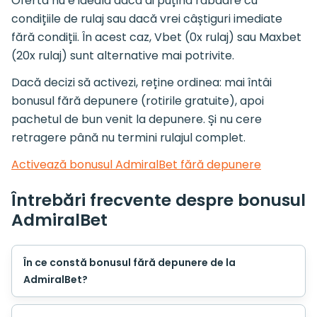
Oferta nu e ideală dacă ai puțină răbdare cu
condițiile de rulaj sau dacă vrei câștiguri imediate
fără condiții. În acest caz, Vbet (0x rulaj) sau Maxbet
(20x rulaj) sunt alternative mai potrivite.
Dacă decizi să activezi, reține ordinea: mai întâi
bonusul fără depunere (rotirile gratuite), apoi
pachetul de bun venit la depunere. Și nu cere
retragere până nu termini rulajul complet.
Activează bonusul AdmiralBet fără depunere
Întrebări frecvente despre bonusul
AdmiralBet
În ce constă bonusul fără depunere de la
AdmiralBet?