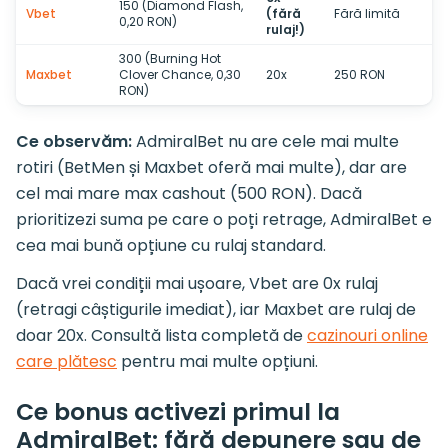
150 (Diamond Flash,
Vbet
(fără
Fără limită
0,20 RON)
rulaj!)
300 (Burning Hot
Maxbet
Clover Chance, 0,30
20x
250 RON
RON)
Ce observăm:
AdmiralBet nu are cele mai multe
rotiri (BetMen și Maxbet oferă mai multe), dar are
cel mai mare max cashout (500 RON). Dacă
prioritizezi suma pe care o poți retrage, AdmiralBet e
cea mai bună opțiune cu rulaj standard.
Dacă vrei condiții mai ușoare, Vbet are 0x rulaj
(retragi câștigurile imediat), iar Maxbet are rulaj de
doar 20x. Consultă lista completă de
cazinouri online
care plătesc
pentru mai multe opțiuni.
Ce bonus activezi primul la
AdmiralBet: fără depunere sau de