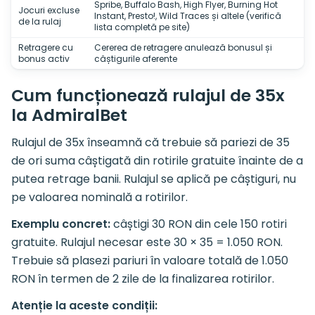
Spribe, Buffalo Bash, High Flyer, Burning Hot
Jocuri excluse
Instant, Presto!, Wild Traces și altele (verifică
de la rulaj
lista completă pe site)
Retragere cu
Cererea de retragere anulează bonusul și
bonus activ
câștigurile aferente
Cum funcționează rulajul de 35x
la AdmiralBet
Rulajul de 35x înseamnă că trebuie să pariezi de 35
de ori suma câștigată din rotirile gratuite înainte de a
putea retrage banii. Rulajul se aplică pe câștiguri, nu
pe valoarea nominală a rotirilor.
Exemplu concret:
câștigi 30 RON din cele 150 rotiri
gratuite. Rulajul necesar este 30 × 35 = 1.050 RON.
Trebuie să plasezi pariuri în valoare totală de 1.050
RON în termen de 2 zile de la finalizarea rotirilor.
Atenție la aceste condiții: