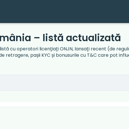
omânia – listă actualizată
listă cu operatori licențiați ONJN, lansați recent (de regul
retragere, pașii KYC și bonusurile cu T&C care pot influe