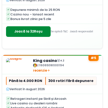
Verificat în august 2026
Depunere minimă de la 25 RON
✓
Cazino nou – lansat recent
✓
Bonus livrat zilnic pe 5 zile
✓
Joacă la 32Roșu
Se aplică T&C · Joacă responsabil
#5
King casino
4.2
L1160650W000194
recenzie
Până la 4.000 RON
300 rotiri fără depunere
Verificat în august 2026
Retrageri instant pe Skrill și Aircash
✓
Live casino cu dealeri români
✓
Aplicație dedicată iOS și Android
✓