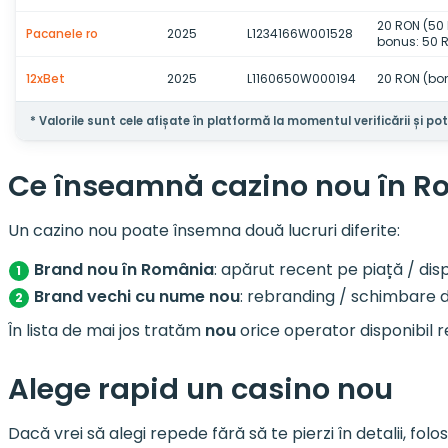
20 RON (50 
Pacanele ro
2025
L1234166W001528
bonus: 50 
12xBet
2025
L1160650W000194
20 RON (bo
* Valorile sunt cele afișate în platformă la momentul verificării și p
Ce înseamnă cazino nou în 
Un cazino nou poate însemna două lucruri diferite:
Brand nou în România
: apărut recent pe piață / dis
Brand vechi cu nume nou
: rebranding / schimbare d
În lista de mai jos tratăm
nou
orice operator disponibil r
Alege rapid un casino nou
Dacă vrei să alegi repede fără să te pierzi în detalii, folo