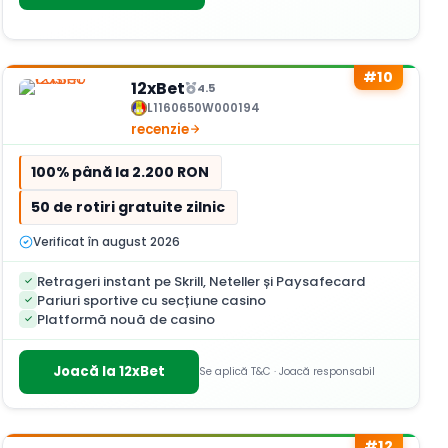
#10
12xBet
4.5
L1160650W000194
recenzie
100% până la 2.200 RON
50 de rotiri gratuite zilnic
Verificat în august 2026
Retrageri instant pe Skrill, Neteller și Paysafecard
✓
Pariuri sportive cu secțiune casino
✓
Platformă nouă de casino
✓
Joacă la 12xBet
Se aplică T&C · Joacă responsabil
#12