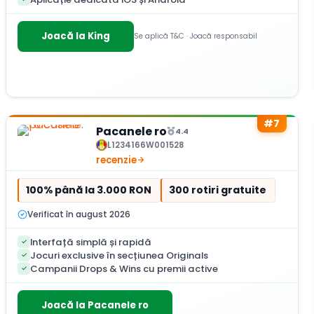
Joacă la King
Se aplică T&C · Joacă responsabil
#7
Pacanele ro
4.4
L1234166W001528
recenzie
100% până la 3.000 RON
300 rotiri gratuite
Verificat în august 2026
Interfață simplă și rapidă
✓
Jocuri exclusive în secțiunea Originals
✓
Campanii Drops & Wins cu premii active
✓
Joacă la Pacanele ro