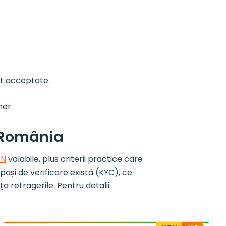
nt acceptate.
her.
i România
JN
valabile, plus criterii practice care
ași de verificare există (KYC), ce
ța retragerile. Pentru detalii