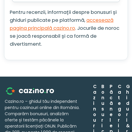
Pentru recenzii, informații despre bonusuri și
ghiduri publicate pe platformă,
accesează
pagina principală cazino.ro
. Jocurile de noroc
se joacă responsabil și ca formă de
divertisment.
C
B
P
C
G
a
o
ă
a
h
z
n
c
t
i
Cazino.ro – ghidul tău independent
i
u
ă
e
d
pentru cazinouri online din România.
n
s
n
g
u
Comparăm bonusuri, analizăm
o
u
e
o
r
oferte și testăm păcănele la
u
r
l
r
i
r
i
e
i
&
operatorii licențiați ONJN. Publicăm
i
c
p
i
r