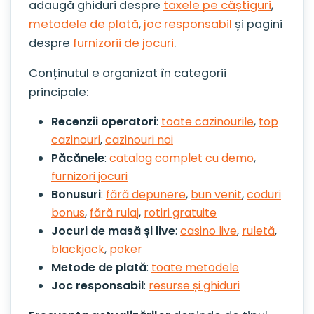
adaugă ghiduri despre
taxele pe câștiguri
,
metodele de plată
,
joc responsabil
și pagini
despre
furnizorii de jocuri
.
Conținutul e organizat în categorii
principale:
Recenzii operatori
:
toate cazinourile
,
top
cazinouri
,
cazinouri noi
Păcănele
:
catalog complet cu demo
,
furnizori jocuri
Bonusuri
:
fără depunere
,
bun venit
,
coduri
bonus
,
fără rulaj
,
rotiri gratuite
Jocuri de masă și live
:
casino live
,
ruletă
,
blackjack
,
poker
Metode de plată
:
toate metodele
Joc responsabil
:
resurse și ghiduri