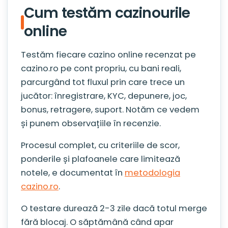
Cum testăm cazinourile
online
Testăm fiecare cazino online recenzat pe
cazino.ro pe cont propriu, cu bani reali,
parcurgând tot fluxul prin care trece un
jucător: înregistrare, KYC, depunere, joc,
bonus, retragere, suport. Notăm ce vedem
și punem observațiile în recenzie.
Procesul complet, cu criteriile de scor,
ponderile și plafoanele care limitează
notele, e documentat în
metodologia
cazino.ro
.
O testare durează 2-3 zile dacă totul merge
fără blocaj. O săptămână când apar