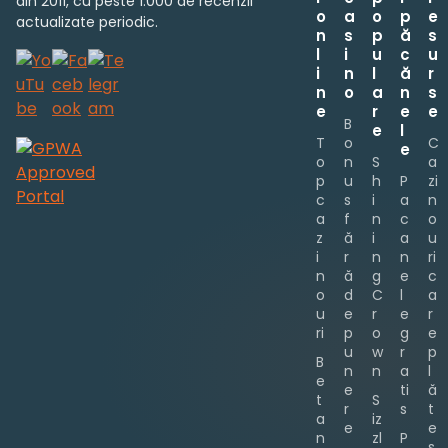
din 2011, cu peste 1.000 de recenzii
o
a
o
p
e
actualizate periodic.
n
s
p
ă
s
l
i
u
c
u
i
n
l
ă
r
n
o
a
n
s
e
r
e
e
B
e
l
T
o
C
e
o
n
S
a
p
u
h
P
zi
c
s
i
a
n
a
f
n
c
o
z
ă
i
a
u
i
r
n
n
ri
n
ă
g
e
c
o
d
C
l
a
u
e
r
e
r
ri
p
o
g
e
u
w
r
p
B
n
n
a
l
e
e
ti
ă
t
S
r
s
t
a
iz
e
e
n
zl
P
s