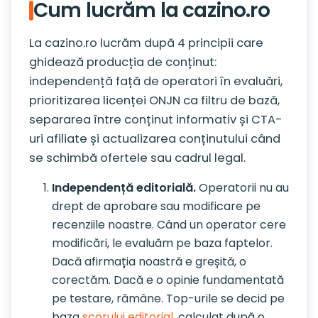
Cum lucrăm la cazino.ro
La cazino.ro lucrăm după 4 principii care
ghidează producția de conținut:
independență față de operatori în evaluări,
prioritizarea licenței ONJN ca filtru de bază,
separarea între conținut informativ și CTA-
uri afiliate și actualizarea conținutului când
se schimbă ofertele sau cadrul legal.
Independență editorială.
Operatorii nu au
drept de aprobare sau modificare pe
recenziile noastre. Când un operator cere
modificări, le evaluăm pe baza faptelor.
Dacă afirmația noastră e greșită, o
corectăm. Dacă e o opinie fundamentată
pe testare, rămâne. Top-urile se decid pe
baza
scorului editorial
, calculat după o