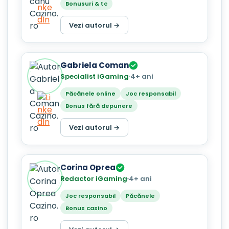
Bonusuri & tc
Vezi autorul →
Gabriela Coman
Specialist iGaming
4+ ani
Păcănele online
Joc responsabil
Bonus fără depunere
Vezi autorul →
Corina Oprea
Redactor iGaming
4+ ani
Joc responsabil
Păcănele
Bonus casino