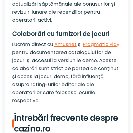
actualizări săptămânale ale bonusurilor și
revizuiri lunare ale recenziilor pentru
operatorii activi.
Colaborări cu furnizori de jocuri
Lucrăm direct cu
Amusnet
și
Pragmatic Play
pentru documentarea catalogului lor de
jocuri și accesul la versiunile demo. Aceste
colaborări sunt strict pe partea de conținut
și acces la jocuri demo, fără influență
asupra rating-urilor editoriale ale
operatorilor care folosesc jocurile
respective.
Întrebări frecvente despre
cazino.ro