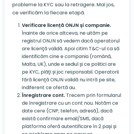
probleme la KYC sau la retragere. Mai jos,
ce verificăm la fiecare etapă.
Verificare licență ONJN și companie.
Înainte de orice altceva, ne uităm pe
registrul ONJN să vedem dacă operatorul
are licență validă. Apoi citim T&C-ul ca să
identificăm cine e compania (română,
Malta, UK), unde e sediul și ce politici are
pe KYC, plăți și joc responsabil. Operatorii
fără licență ONJN validă nu intră pe site,
indiferent ce ofertă au.
Înregistrare cont.
Trecem prin formularul
de înregistrare cu un cont nou. Notăm ce
date cere (CNP, telefon, adresă), dacă
există confirmare email/SMS, dacă
platforma oferă autentificare în 2 pași și