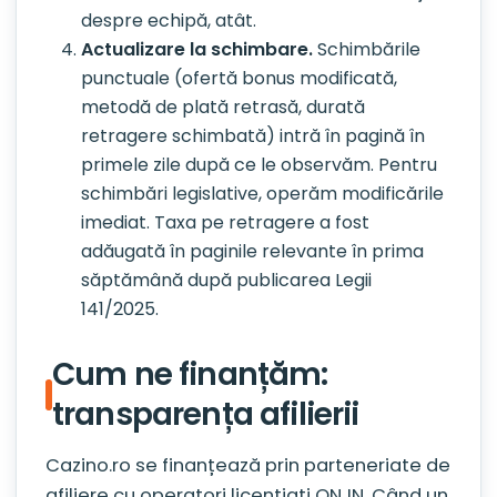
despre echipă, atât.
Actualizare la schimbare.
Schimbările
punctuale (ofertă bonus modificată,
metodă de plată retrasă, durată
retragere schimbată) intră în pagină în
primele zile după ce le observăm. Pentru
schimbări legislative, operăm modificările
imediat. Taxa pe retragere a fost
adăugată în paginile relevante în prima
săptămână după publicarea Legii
141/2025.
Cum ne finanțăm:
transparența afilierii
Cazino.ro se finanțează prin parteneriate de
afiliere cu operatori licențiați ONJN. Când un