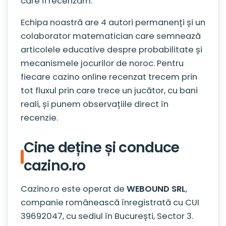
care îi recenzăm.
Echipa noastră are 4 autori permanenți și un
colaborator matematician care semnează
articolele educative despre probabilitate și
mecanismele jocurilor de noroc. Pentru
fiecare cazino online recenzat trecem prin
tot fluxul prin care trece un jucător, cu bani
reali, și punem observațiile direct în
recenzie.
Cine deține și conduce
cazino.ro
Cazino.ro este operat de
WEBOUND SRL
,
companie românească înregistrată cu CUI
39692047, cu sediul în București, Sector 3.