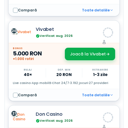
Visa/Mastercard
PaySafeCard
Skrill
Transfer Bancar
Apple Pay
Google Pay
Compară
Toate detaliile
METODE DE PLATĂ EXCLUSE
LICENȚĂ
TIMP RETRAGERE
Skrill
PaySafeCard
ONJN România
1-3 zile
Vivabet
L1254450W001663
20
în evaluare
Verificat aug. 2026
Citește recenzia completă
DEP. MINIMĂ
PLATFORME
20 RON
Web, Aplicație mobilă
Retragere min. 50 RON
Suport chat 24/7
BONUS
5.000 RON
Joacă la Vivabet
VALABILITATE BONUS
RETRAGERE MINIMĂ
1 zile
50 RON
+1.000 rotiri
METODE DE PLATĂ
RULAJ
DEP. MIN
RETRAGERE
Visa/Mastercard
PaySafeCard
Plata în agenție
40×
20 RON
1-3 zile
Transfer Bancar
Google Pay
Okto.Cash
Abon
Live casino
App mobilă
Chat 24/7
3.192 jocuri
27 provideri
Citește recenzia completă
Compară
Toate detaliile
LICENȚĂ
TIMP RETRAGERE
ONJN România
1-3 zile
Don Casino
21
L1244215W001560
în evaluare
Verificat aug. 2026
DEP. MINIMĂ
PLATFORME
20 RON
Web, Aplicație mobilă