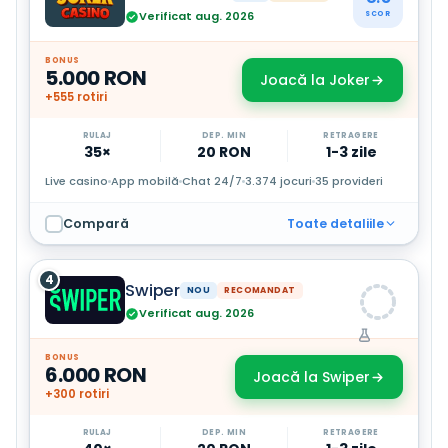
Verificat aug. 2026
SCOR
DEP. MINIMĂ
PLATFORME
25 RON
Web, Aplicație mobilă
Retragere min. 25 RON
Suport chat 24/7
BONUS
5.000 RON
Joacă la Joker
MATCH BONUS
VALABILITATE BONUS
100%
10 zile
+555 rotiri
RETRAGERE MINIMĂ
25 RON
RULAJ
DEP. MIN
RETRAGERE
35×
20 RON
1-3 zile
METODE DE PLATĂ
Live casino
App mobilă
Chat 24/7
3.374 jocuri
35 provideri
Visa/Mastercard
PaySafeCard
Skrill
Neteller
Apple Pay
Okto.Cash
Compară
Toate detaliile
METODE DE PLATĂ EXCLUSE
LICENȚĂ
TIMP RETRAGERE
Skrill
Neteller
ONJN România
1-3 zile
4
Swiper
NOU
RECOMANDAT
L1234061W001484
în evaluare
Verificat aug. 2026
Citește recenzia completă
DEP. MINIMĂ
PLATFORME
20 RON
Web, Aplicație mobilă
Retragere min. 50 RON
Suport chat 24/7
BONUS
6.000 RON
Joacă la Swiper
MATCH BONUS
VALABILITATE BONUS
100%
7 zile
+300 rotiri
RETRAGERE MINIMĂ
50 RON
RULAJ
DEP. MIN
RETRAGERE