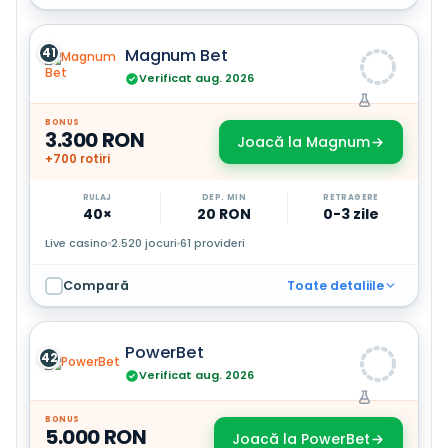
LICENȚĂ
TIMP RETRAGERE
ONJN România
0-3 zile
Magnum Bet
41
L1213823W001269
în evaluare
Verificat aug. 2026
DEP. MINIMĂ
PLATFORME
30 RON
Web
Retragere min. 50 RON
Suport chat 24/7
BONUS
3.300 RON
Joacă la Magnum
MATCH BONUS
VALABILITATE BONUS
100%
7 zile
+700 rotiri
RETRAGERE MINIMĂ
50 RON
RULAJ
DEP. MIN
RETRAGERE
40×
20 RON
0-3 zile
METODE DE PLATĂ
Live casino
2.520 jocuri
61 provideri
Pay.com
PaySafeCard
Apple Pay
Google Pay
Aircash
Abon
Compară
Toate detaliile
METODE DE PLATĂ EXCLUSE
LICENȚĂ
TIMP RETRAGERE
Aircash
Abon
PaySafeCard
Apple Pay
ONJN România
0-3 zile
PowerBet
Google Pay
L1213823W001269
42
în evaluare
Verificat aug. 2026
DEP. MINIMĂ
PLATFORME
20 RON
Web
Citește recenzia completă
Retragere min. 50 RON
BONUS
5.000 RON
Joacă la PowerBet
MATCH BONUS
VALABILITATE BONUS