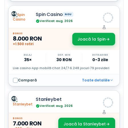
METODE DE PLATĂ EXCLUSE
LICENȚĂ
TIMP RETRAGERE
PaySafeCard
Abon
Aircash
Apple Pay
ONJN România
1-2 zile
Spin Casino
44
NOU
L1234008W001473
în evaluare
Verificat aug. 2026
Citește recenzia completă
DEP. MINIMĂ
PLATFORME
20 RON
Web, Aplicație mobilă
Retragere min. 100 RON
BONUS
8.000 RON
Joacă la Spin
MATCH BONUS
VALABILITATE BONUS
100%
5 zile
+1.500 rotiri
RETRAGERE MINIMĂ
100 RON
RULAJ
DEP. MIN
RETRAGERE
35×
30 RON
0-3 zile
METODE DE PLATĂ
Live casino
App mobilă
Chat 24/7
6.248 jocuri
79 provideri
Visa/Mastercard
PaySafeCard
Apple Pay
Google Pay
Okto.Cash
Compară
Toate detaliile
Citește recenzia completă
LICENȚĂ
TIMP RETRAGERE
ONJN România
0-3 zile
Stanleybet
45
L1213823W001269
în evaluare
Verificat aug. 2026
DEP. MINIMĂ
PLATFORME
30 RON
Web, Aplicație mobilă
Retragere min. 50 RON
Suport chat 24/7
BONUS
7.000 RON
Joacă la Stanleybet
MATCH BONUS
VALABILITATE BONUS
100%
7 zile