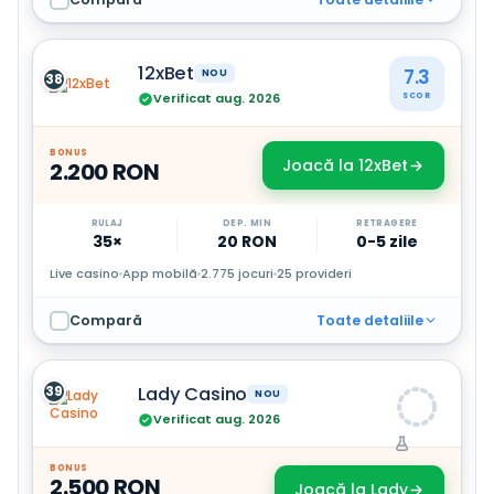
Citește recenzia completă
LICENȚĂ
TIMP RETRAGERE
ONJN România
0-5 zile
12xBet
7.3
NOU
L1213822W001268
38
Verificat aug. 2026
SCOR
DEP. MINIMĂ
PLATFORME
20 RON
Web, Aplicație mobilă
Retragere min. 50 RON
BONUS
Joacă la 12xBet
2.200 RON
MATCH BONUS
VALABILITATE BONUS
100%
2 zile
RETRAGERE MINIMĂ
50 RON
RULAJ
DEP. MIN
RETRAGERE
35×
20 RON
0-5 zile
METODE DE PLATĂ
Live casino
App mobilă
2.775 jocuri
25 provideri
Visa/Mastercard
PaySafeCard
Skrill
Neteller
Plata în agenție
Apple Pay
Google Pay
Aircash
Compară
Toate detaliile
Okto.Cash
Abon
LICENȚĂ
TIMP RETRAGERE
METODE DE PLATĂ EXCLUSE
ONJN România
0-5 zile
Lady Casino
39
NOU
L1160650W000194
Skrill
Neteller
în evaluare
Verificat aug. 2026
DEP. MINIMĂ
PLATFORME
20 RON
Web, Aplicație mobilă
Citește recenzia completă
Retragere min. 100 RON
BONUS
2.500 RON
Joacă la Lady
MATCH BONUS
VALABILITATE BONUS