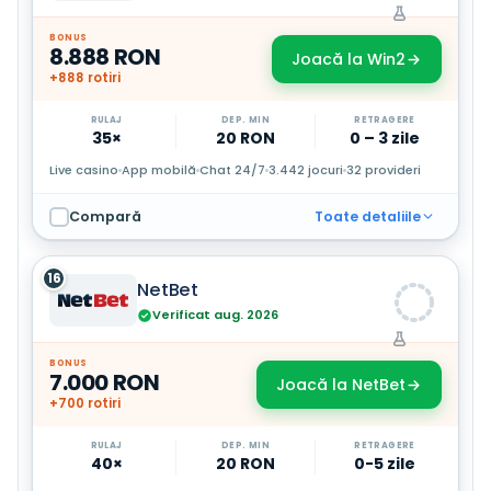
20 RON
Web, Aplicație mobilă
Retragere min. 20 RON
BONUS
8.888 RON
Joacă la Win2
MATCH BONUS
VALABILITATE BONUS
100%
3 zile
+888 rotiri
RETRAGERE MINIMĂ
20 RON
RULAJ
DEP. MIN
RETRAGERE
35×
20 RON
0 – 3 zile
METODE DE PLATĂ
Live casino
App mobilă
Chat 24/7
3.442 jocuri
32 provideri
Visa/Mastercard
PaySafeCard
Apple Pay
Okto.Cash
Abon
Compară
Toate detaliile
Citește recenzia completă
LICENȚĂ
TIMP RETRAGERE
ONJN România
0 – 3 zile
16
NetBet
L1234061W001484
în evaluare
Verificat aug. 2026
DEP. MINIMĂ
PLATFORME
20 RON
Web, Aplicație mobilă
Retragere min. 50 RON
Suport chat 24/7
BONUS
7.000 RON
Joacă la NetBet
MATCH BONUS
VALABILITATE BONUS
125%
7 zile
+700 rotiri
RETRAGERE MINIMĂ
50 RON
RULAJ
DEP. MIN
RETRAGERE
40×
20 RON
0-5 zile
METODE DE PLATĂ