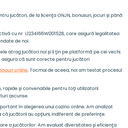
u jucători, de la licența ONJN, bonusuri, jocuri și până
activă cu nr L1234166W001528, care asigură legalitatea
andate de noi.
e atrag jucători noi și îi țin pe platformă pe cei vechi.
e asigura că sunt corecte pentru jucători.
inouri online
. Tocmai de aceea, noi am testat procesul
 rapide și convenabile pentru toți utilizatorii
turi ascunse.
important în alegerea unui cazino online. Am analizat
 că jucătorii au opțiuni, indiferent de preferințe.
re a jucătorilor. Am evaluat diversitatea și eficiența