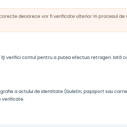
orecte deoarece vor fi verificate ulterior în procesul de v
 îți verifici contul pentru a putea efectua retrageri. Iată
grafie a actului de identitate (buletin, pașaport sau car
 verificate.