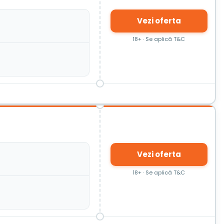
Vezi oferta
18+ · Se aplică T&C
Vezi oferta
18+ · Se aplică T&C