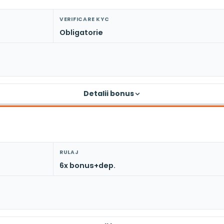
VERIFICARE KYC
Obligatorie
Detalii bonus
RULAJ
6x bonus+dep.