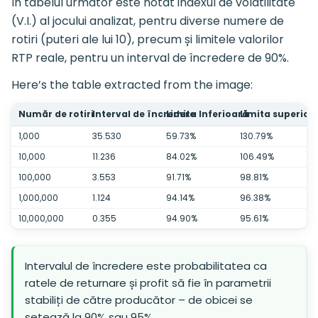
În tabelul următor este notat indexul de volatilitate
(V.I.) al jocului analizat, pentru diverse numere de
rotiri (puteri ale lui 10), precum și limitele valorilor
RTP reale, pentru un interval de încredere de 90%.
Here’s the table extracted from the image:
Număr de rotiri
Interval de încredere
Limita Inferioară
Limita superioa
1,000
35.530
59.73%
130.79%
10,000
11.236
84.02%
106.49%
100,000
3.553
91.71%
98.81%
1,000,000
1.124
94.14%
96.38%
10,000,000
0.355
94.90%
95.61%
Intervalul de încredere este probabilitatea ca
ratele de returnare și profit să fie în parametrii
stabiliți de către producător – de obicei se
setează la 90% sau 95%.