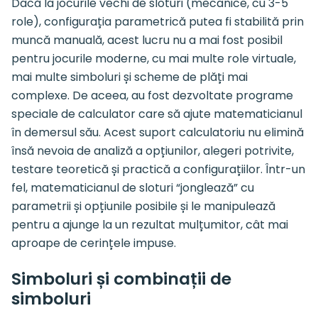
Dacă la jocurile vechi de sloturi (mecanice, cu 3-5
role), configurația parametrică putea fi stabilită prin
muncă manuală, acest lucru nu a mai fost posibil
pentru jocurile moderne, cu mai multe role virtuale,
mai multe simboluri și scheme de plăți mai
complexe. De aceea, au fost dezvoltate programe
speciale de calculator care să ajute matematicianul
în demersul său. Acest suport calculatoriu nu elimină
însă nevoia de analiză a opțiunilor, alegeri potrivite,
testare teoretică și practică a configurațiilor. Într-un
fel, matematicianul de sloturi “jonglează” cu
parametrii și opțiunile posibile și le manipulează
pentru a ajunge la un rezultat mulțumitor, cât mai
aproape de cerințele impuse.
Simboluri și combinații de
simboluri