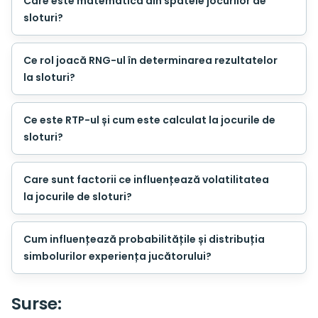
Care este matematica din spatele jocurilor de
sloturi?
Ce rol joacă RNG-ul în determinarea rezultatelor
la sloturi?
Ce este RTP-ul și cum este calculat la jocurile de
sloturi?
Care sunt factorii ce influențează volatilitatea
la jocurile de sloturi?
Cum influențează probabilitățile și distribuția
simbolurilor experiența jucătorului?
Surse: