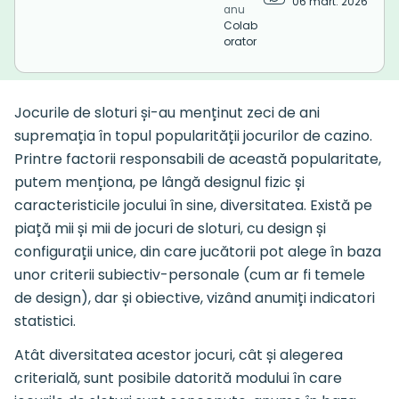
06 mart. 2026
anu
Colab
orator
Jocurile de sloturi și-au menținut zeci de ani
supremația în topul popularității jocurilor de cazino.
Printre factorii responsabili de această popularitate,
putem menționa, pe lângă designul fizic și
caracteristicile jocului în sine, diversitatea. Există pe
piață mii și mii de jocuri de sloturi, cu design și
configurații unice, din care jucătorii pot alege în baza
unor criterii subiectiv-personale (cum ar fi temele
de design), dar și obiective, vizând anumiți indicatori
statistici.
Atât diversitatea acestor jocuri, cât și alegerea
criterială, sunt posibile datorită modului în care