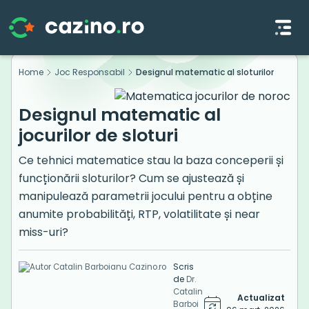
S
k
Home
Joc Responsabil
Designul matematic al sloturilor
i
p
Designul matematic al
t
jocurilor de sloturi
o
c
Ce tehnici matematice stau la baza conceperii și
o
funcționării sloturilor? Cum se ajustează și
n
manipulează parametrii jocului pentru a obține
t
anumite probabilități, RTP, volatilitate și near
e
miss-uri?
n
t
Scris
de
Dr.
Catalin
Actualizat
Barboi