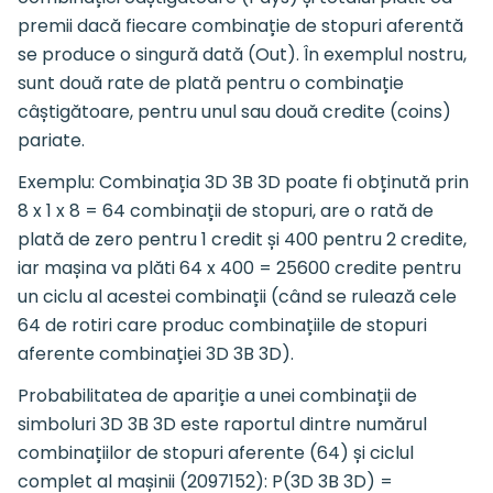
premii dacă fiecare combinație de stopuri aferentă
se produce o singură dată (Out). În exemplul nostru,
sunt două rate de plată pentru o combinație
câștigătoare, pentru unul sau două credite (coins)
pariate.
Exemplu: Combinația 3D 3B 3D poate fi obținută prin
8 x 1 x 8 = 64 combinații de stopuri, are o rată de
plată de zero pentru 1 credit și 400 pentru 2 credite,
iar mașina va plăti 64 x 400 = 25600 credite pentru
un ciclu al acestei combinații (când se rulează cele
64 de rotiri care produc combinațiile de stopuri
aferente combinației 3D 3B 3D).
Probabilitatea de apariție a unei combinații de
simboluri 3D 3B 3D este raportul dintre numărul
combinațiilor de stopuri aferente (64) și ciclul
complet al mașinii (2097152): P(3D 3B 3D) =