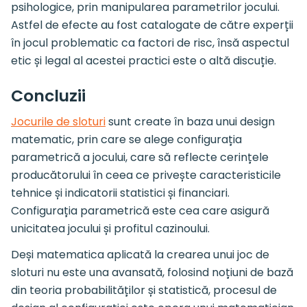
psihologice, prin manipularea parametrilor jocului.
Astfel de efecte au fost catalogate de către experții
în jocul problematic ca factori de risc, însă aspectul
etic și legal al acestei practici este o altă discuție.
Concluzii
Jocurile de sloturi
sunt create în baza unui design
matematic, prin care se alege configurația
parametrică a jocului, care să reflecte cerințele
producătorului în ceea ce privește caracteristicile
tehnice și indicatorii statistici și financiari.
Configurația parametrică este cea care asigură
unicitatea jocului și profitul cazinoului.
Deși matematica aplicată la crearea unui joc de
sloturi nu este una avansată, folosind noțiuni de bază
din teoria probabilităților și statistică, procesul de