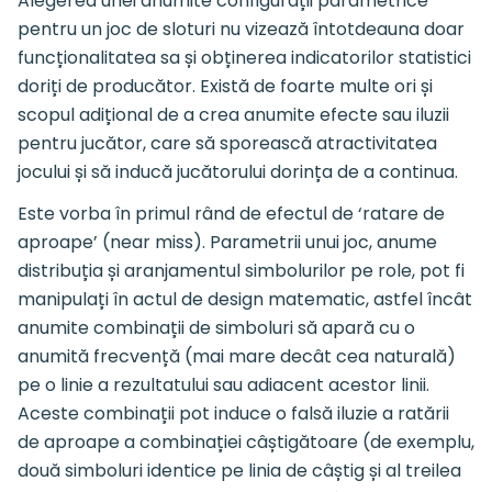
Alegerea unei anumite configurații parametrice
pentru un joc de sloturi nu vizează întotdeauna doar
funcționalitatea sa și obținerea indicatorilor statistici
doriți de producător. Există de foarte multe ori și
scopul adițional de a crea anumite efecte sau iluzii
pentru jucător, care să sporească atractivitatea
jocului și să inducă jucătorului dorința de a continua.
Este vorba în primul rând de efectul de ‘ratare de
aproape’ (near miss). Parametrii unui joc, anume
distribuția și aranjamentul simbolurilor pe role, pot fi
manipulați în actul de design matematic, astfel încât
anumite combinații de simboluri să apară cu o
anumită frecvență (mai mare decât cea naturală)
pe o linie a rezultatului sau adiacent acestor linii.
Aceste combinații pot induce o falsă iluzie a ratării
de aproape a combinației câștigătoare (de exemplu,
două simboluri identice pe linia de câștig și al treilea