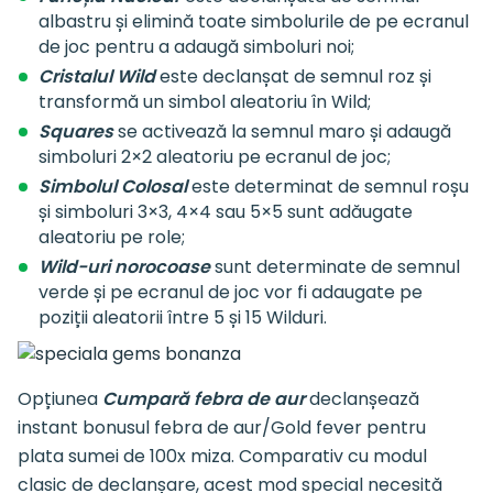
albastru și elimină toate simbolurile de pe ecranul
de joc pentru a adaugă simboluri noi;
Cristalul Wild
este declanșat de semnul roz și
transformă un simbol aleatoriu în Wild;
Squares
se activează la semnul maro și adaugă
simboluri 2×2 aleatoriu pe ecranul de joc;
Simbolul Colosal
este determinat de semnul roșu
și simboluri 3×3, 4×4 sau 5×5 sunt adăugate
aleatoriu pe role;
Wild-uri norocoase
sunt determinate de semnul
verde și pe ecranul de joc vor fi adaugate pe
poziții aleatorii între 5 și 15 Wilduri.
Opțiunea
Cumpară febra de aur
declanșează
instant bonusul febra de aur/Gold fever pentru
plata sumei de 100x miza. Comparativ cu modul
clasic de declanșare, acest mod special necesită