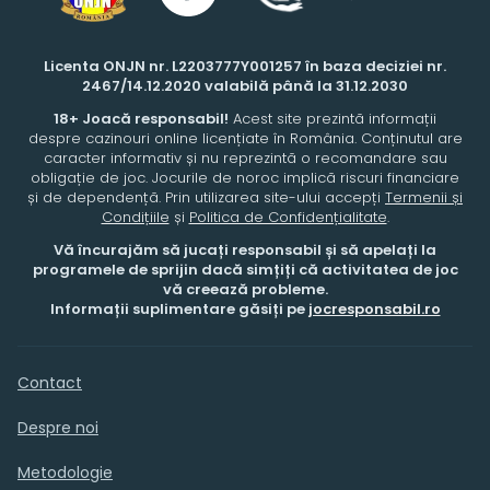
Licenta ONJN nr. L2203777Y001257 în baza deciziei nr.
2467/14.12.2020 valabilă până la 31.12.2030
18+ Joacă responsabil!
Acest site prezintă informații
despre cazinouri online licențiate în România. Conținutul are
caracter informativ și nu reprezintă o recomandare sau
obligație de joc. Jocurile de noroc implică riscuri financiare
și de dependență. Prin utilizarea site-ului accepți
Termenii și
Condițiile
și
Politica de Confidențialitate
.
Vă încurajăm să jucați responsabil și să apelați la
programele de sprijin dacă simțiți că activitatea de joc
vă creează probleme.
Informații suplimentare găsiți pe
jocresponsabil.ro
Contact
Despre noi
Metodologie