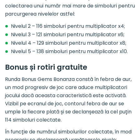
colectarea unui număr mai mare de simboluri pentru
parcurgerea nivelelor astfel:
Nivelul 2 – 116 simboluri pentru multiplicator x4;
Nivelul 3 – 121 simboluri pentru multiplicator x6;
Nivelul 4 – 129 simboluri pentru multiplicator x8;
Nivelul 5 – 138 simboluri pentru multiplicator x10.
Bonus și rotiri gratuite
Runda Bonus Gems Bonanza constă în febra de aur,
un mod progresiv de joc care aduce multiplicatori
jocului dacă aceasta caracteristică este activată.
Vizibil pe ecranul de joc, contorul febra de aur se
umple la fiecare plată și se declanșează la cel puțin
114 simboluri colectate.
În funcție de numărul simbolurilor colectate, în mod
progresiv se declanșează următoarele nivele: