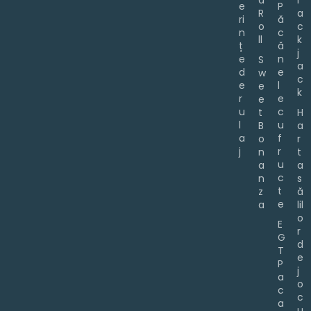
d
l
e
P
R
a
ri
ă
o
c
n
c
ll
k
ț
ă
j
e
n
S
a
d
e
w
c
e
l
e
k
r
e
e
u
c
t
H
l
u
B
a
a
f
o
r
j
r
n
t
u
a
a
c
n
s
t
z
ă
e
a
lil
o
E
r
G
d
T
e
P
j
a
o
c
c
a
u