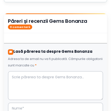
Păreri și recenzii Gems Bonanza
0 comentarii
Lasă părerea ta despre Gems Bonanza
Adresa ta de email nu va fi publicată.
Câmpurile obligatorii
sunt marcate cu
*