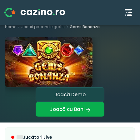
S
Home
Jocuri pacanele gratis
Gems Bonanza
k
i
p
t
o
c
o
n
t
Joacă Demo
e
n
Joacă cu Bani
t
Jucători Live