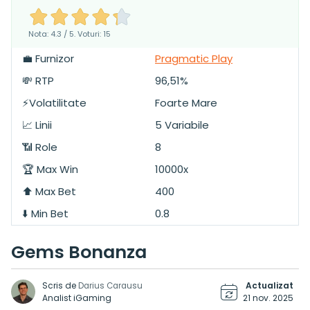
Nota: 4.3 / 5. Voturi: 15
💼 Furnizor
Pragmatic Play
💸 RTP
96,51%
⚡Volatilitate
Foarte Mare
📈 Linii
5 Variabile
📶 Role
8
🏆 Max Win
10000x
⬆️ Max Bet
400
⬇️ Min Bet
0.8
Gems Bonanza
Scris de
Actualizat
Darius Carausu
Analist iGaming
21 nov. 2025