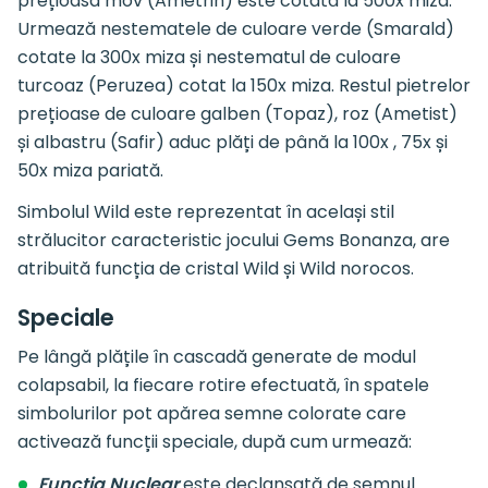
prețioasa mov (Ametrin) este cotată la 500x miza.
Urmează nestematele de culoare verde (Smarald)
cotate la 300x miza și nestematul de culoare
turcoaz (Peruzea) cotat la 150x miza. Restul pietrelor
prețioase de culoare galben (Topaz), roz (Ametist)
și albastru (Safir) aduc plăți de până la 100x , 75x și
50x miza pariată.
Simbolul Wild este reprezentat în același stil
strălucitor caracteristic jocului Gems Bonanza, are
atribuită funcția de cristal Wild și Wild norocos.
Speciale
Pe lângă plățile în cascadă generate de modul
colapsabil, la fiecare rotire efectuată, în spatele
simbolurilor pot apărea semne colorate care
activează funcții speciale, după cum urmează:
Funcția Nuclear
este declanșată de semnul