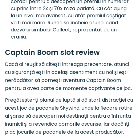
corăbii pentru a descoperi un premiu în numerar
cuprins între 2x și 70x miza pariată. Cu cât ajungi
la un nivel mai avansat, cu atât premiul câștigat
va fi mai mare. Runda se încheie atunci când
dezvălui simbolul Collect, reprezentat de un
craniu.
Captain Boom slot review
Dacă ai reușit să citești întreaga prezentare, atunci
cu siguranță ești în același asentiment cu noi și ești
nerăbdător să pornești aventura Captain Boom
pentru a avea parte de momente captivante de joc.
Pregătește-ți planul de luptă și dă start distracției cu
acest joc de pacanele Skywind, unde la fiecare rotire
ai șansa să descoperi noi destinații pentru a înfrunta
inamicii și a revendica comorile ascunse. Iar dacă îți
plac jocurile de pacanele de la acest producător,