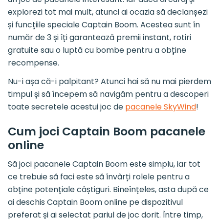
explorezi tot mai mult, atunci ai ocazia să declanșezi
și funcțiile speciale Captain Boom. Acestea sunt în
număr de 3 și îți garantează premii instant, rotiri
gratuite sau o luptă cu bombe pentru a obține
recompense.
Nu-i așa că-i palpitant? Atunci hai să nu mai pierdem
timpul și să începem să navigăm pentru a descoperi
toate secretele acestui joc de
pacanele SkyWind
!
Cum joci Captain Boom pacanele
online
Să joci pacanele Captain Boom este simplu, iar tot
ce trebuie să faci este să învârți rolele pentru a
obține potențiale câștiguri. Bineînțeles, asta după ce
ai deschis Captain Boom online pe dispozitivul
preferat și ai selectat pariul de joc dorit. Între timp,