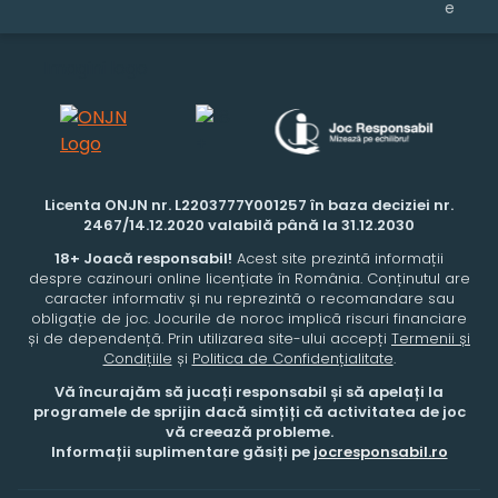
e
Imagini logo
Licenta ONJN nr. L2203777Y001257 în baza deciziei nr.
2467/14.12.2020 valabilă până la 31.12.2030
18+ Joacă responsabil!
Acest site prezintă informații
despre cazinouri online licențiate în România. Conținutul are
caracter informativ și nu reprezintă o recomandare sau
obligație de joc. Jocurile de noroc implică riscuri financiare
și de dependență. Prin utilizarea site-ului accepți
Termenii și
Condițiile
și
Politica de Confidențialitate
.
Vă încurajăm să jucați responsabil și să apelați la
programele de sprijin dacă simțiți că activitatea de joc
vă creează probleme.
Informații suplimentare găsiți pe
jocresponsabil.ro