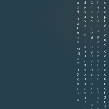
o
d
C
l
a
u
e
r
e
r
ri
p
o
g
e
u
w
r
p
B
n
n
a
l
e
e
ti
ă
t
S
r
s
t
a
iz
e
e
n
zl
P
s
o
B
i
ă
c
o
n
c
M
n
g
ă
C
illi
u
H
n
a
o
s
o
e
zi
n
d
t
l
n
e
D
e
o
3
b
e
c
u
2
u
l
u
ri
R
n
u
t
n
o
v
x
ri
o
ș
e
e
f
i
u
n
o
2
L
V
it
i
0
u
i
2