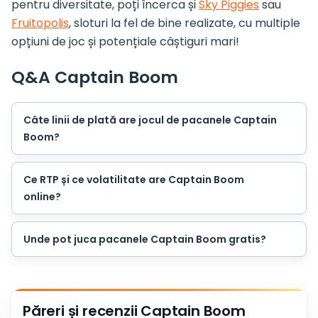
pentru diversitate, poți încerca și
Sky Piggies
sau
Fruitopolis
, sloturi la fel de bine realizate, cu multiple
opțiuni de joc și potențiale câștiguri mari!
Q&A Captain Boom
Câte linii de plată are jocul de pacanele Captain
Boom?
Ce RTP și ce volatilitate are Captain Boom
online?
Unde pot juca pacanele Captain Boom gratis?
Păreri și recenzii Captain Boom