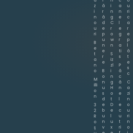
a
f
n
c
o
z
ă
i
a
u
i
r
n
n
ri
n
ă
g
e
c
o
d
C
l
a
u
e
r
e
r
ri
p
o
g
e
u
w
r
p
B
n
n
a
l
e
e
ti
ă
t
S
r
s
t
a
iz
e
e
n
zl
P
s
o
B
i
ă
c
o
n
c
M
n
g
ă
C
illi
u
H
n
a
o
s
o
e
zi
n
d
t
l
n
e
D
e
o
3
b
e
c
u
2
u
l
u
ri
R
n
u
t
n
o
v
x
ri
o
ș
e
e
f
i