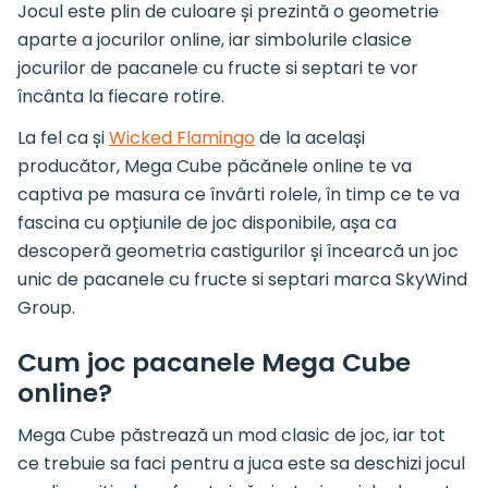
Jocul este plin de culoare și prezintă o geometrie
aparte a jocurilor online, iar simbolurile clasice
jocurilor de pacanele cu fructe si septari te vor
încânta la fiecare rotire.
La fel ca și
Wicked Flamingo
de la același
producător, Mega Cube păcănele online te va
captiva pe masura ce învârti rolele, în timp ce te va
fascina cu opțiunile de joc disponibile, așa ca
descoperă geometria castigurilor și încearcă un joc
unic de pacanele cu fructe si septari marca SkyWind
Group.
Cum joc pacanele Mega Cube
online?
Mega Cube păstrează un mod clasic de joc, iar tot
ce trebuie sa faci pentru a juca este sa deschizi jocul