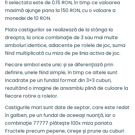
fi selectata este de 0.15 RON, în timp ce valoarea
maximă ajunge pana la 150 RON, cu o valoare a
monedei de 10 RON.
Plata castigurilor se realizează de la stânga la
dreapta, la orice combinație de 3 sau mai multe
simboluri identice, adiacente pe rolele de joc, suma
fiind multiplicată cu miza de pe linia activa de joc.
Fiecare simbol este unic și se diferențiază prin
definire, unele fiind simple, în timp ce altele sunt
încadrate pe un fundal format din 3×3 cuburi,
rezultând o imagine de ansamblu plină de culoare la
fiecare rotire a rolelor.
Castigurile mari sunt date de septar, care este redat
în galben, pe un fundal de aceeași nuanță, iar o
combinație 77777 plătește 100x miza pariata.
Fructele precum pepene, cireșe și prune au cuburi