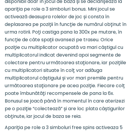
disponibil doar în jocul de baza și se declanșează la
apariția pe role a 3 simboluri bonus. Mini jocul se
activează deasupra rolelor de joc și consta în
deplasarea pe poziții în funcție de numărul obținut în
urma rotirii. Poți castiga pana la 300x pe mutare, în
funcție de câte spații avansezi pe traseu. Orice
poziție cu multiplicator ocupată va mari câștigul cu
multiplicatorul indicat devenind apoi segmente de
colectare pentru următoarea staționare, iar pozițiile
cu multiplicatori situate în colț vor adăuga
multiplicatorul câștigului și vor mari premiile pentru
următoarea staționare pe acea poziție. Fiecare colț
poate îmbunătăți recompensele de pana la 6x.
Bonusul se joacă până în momentul în care aterizezi
pe o poziție “colectează” și are loc plata câștigurilor
obținute, iar jocul de baza se reia.
Apariția pe role a 3 simboluri free spins activeaza 5