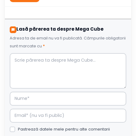
Lasă părerea ta despre Mega Cube
Adresa ta de email nu va fi publicată.
Câmpurile obligatorii
sunt marcate cu
*
Pastrează datele mele pentru alte comentarii