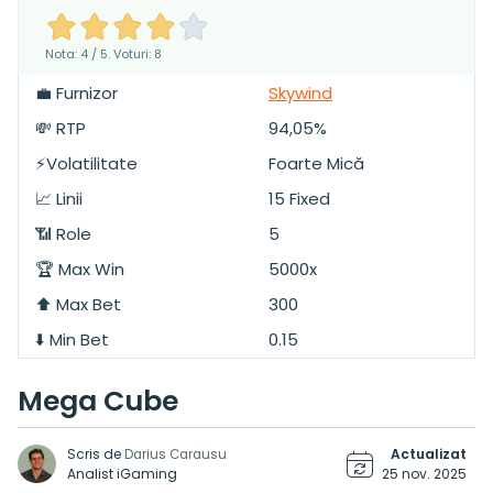
Nota: 4 / 5. Voturi: 8
💼 Furnizor
Skywind
💸 RTP
94,05%
⚡Volatilitate
Foarte Mică
📈 Linii
15 Fixed
📶 Role
5
🏆 Max Win
5000x
⬆️ Max Bet
300
⬇️ Min Bet
0.15
Mega Cube
Scris de
Actualizat
Darius Carausu
Analist iGaming
25 nov. 2025