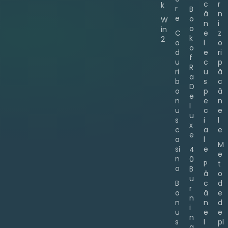
c
r
k
r
B
ă
n
e
o
W
n
i
o
in
C
e
z
k
2
o
l
o
o
d
e
ri
f
u
c
p
R
ri
u
ă
a
b
s
c
D
o
p
ă
e
n
e
n
l
u
c
e
u
s
i
l
x
c
a
e
e
a
l
M
si
e
4
e
n
0
P
t
o
B
ă
o
u
B
c
d
r
o
ă
e
n
n
n
d
i
u
e
e
n
s
l
pl
g