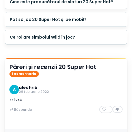
Cine este producătorul de sloturi 20 Super Hot?
Pot să joc 20 Super Hot și pe mobil?
Ce rol are simbolul Wild în joc?
Păreri și recenzii 20 Super Hot
1 comentariu
alex hrib
A
26 februarie 2022
xxfvxbf
↩ Răspunde