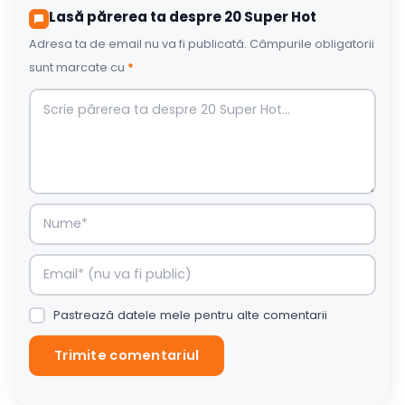
Lasă părerea ta despre 20 Super Hot
Adresa ta de email nu va fi publicată.
Câmpurile obligatorii
sunt marcate cu
*
Pastrează datele mele pentru alte comentarii