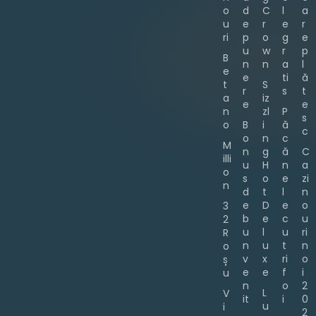
o
d
C
l
a
u
e
r
e
r
ri
p
o
g
e
u
w
r
p
B
n
n
a
l
e
e
ti
ă
t
S
r
s
t
a
iz
e
e
n
zl
P
s
o
B
i
ă
c
o
n
c
M
n
g
ă
C
illi
u
H
n
a
o
s
o
e
zi
n
d
t
l
n
e
D
e
o
3
b
e
c
u
2
u
l
u
ri
R
n
u
t
n
o
v
x
ri
o
ș
e
e
f
i
u
n
o
2
L
V
it
i
0
u
i
2