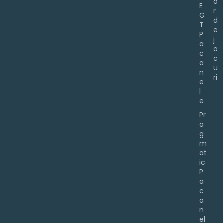
o
E
r
G
d
T
e
P
j
a
o
c
c
a
u
n
ri
e
l
e
Pr
a
g
m
at
ic
P
a
c
a
n
el