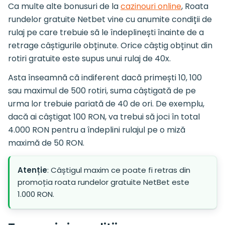
Ca multe alte bonusuri de la
cazinouri online
, Roata
rundelor gratuite Netbet vine cu anumite condiții de
rulaj pe care trebuie să le îndeplinești înainte de a
retrage câștigurile obținute. Orice câștig obținut din
rotiri gratuite este supus unui rulaj de 40x.
Asta înseamnă că indiferent dacă primești 10, 100
sau maximul de 500 rotiri, suma câștigată de pe
urma lor trebuie pariată de 40 de ori. De exemplu,
dacă ai câștigat 100 RON, va trebui să joci în total
4.000 RON pentru a îndeplini rulajul pe o miză
maximă de 50 RON.
Atenție
: Câștigul maxim ce poate fi retras din
promoția roata rundelor gratuite NetBet este
1.000 RON.