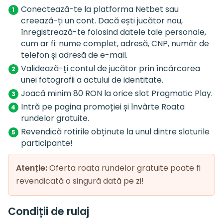
Conectează-te la platforma Netbet sau
creează-ți un cont. Dacă ești jucător nou,
înregistrează-te folosind datele tale personale,
cum ar fi: nume complet, adresă, CNP, număr de
telefon și adresă de e-mail.
Validează-ți contul de jucător prin încărcarea
unei fotografii a actului de identitate.
Joacă minim 80 RON la orice slot Pragmatic Play.
Intră pe pagina promoției și învârte Roata
rundelor gratuite.
Revendică rotirile obținute la unul dintre sloturile
participante!
Atenție:
Oferta roata rundelor gratuite poate fi
revendicată o singură dată pe zi!
Condiții de rulaj