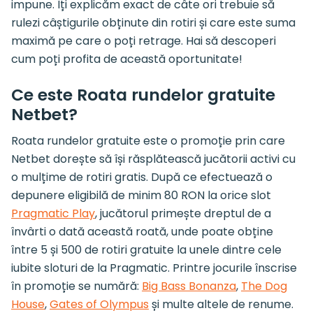
impune. Îți explicăm exact de câte ori trebuie să
rulezi câștigurile obținute din rotiri și care este suma
maximă pe care o poți retrage. Hai să descoperi
cum poți profita de această oportunitate!
Ce este Roata rundelor gratuite
Netbet?
Roata rundelor gratuite este o promoție prin care
Netbet dorește să își răsplătească jucătorii activi cu
o mulțime de rotiri gratis. După ce efectuează o
depunere eligibilă de minim 80 RON la orice slot
Pragmatic Play
, jucătorul primește dreptul de a
învârti o dată această roată, unde poate obține
între 5 și 500 de rotiri gratuite la unele dintre cele
iubite sloturi de la Pragmatic. Printre jocurile înscrise
în promoție se numără:
Big Bass Bonanza
,
The Dog
House
,
Gates of Olympus
și multe altele de renume.