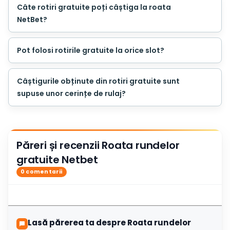
Câte rotiri gratuite poți câștiga la roata
NetBet?
Pot folosi rotirile gratuite la orice slot?
Câștigurile obținute din rotiri gratuite sunt
supuse unor cerințe de rulaj?
Păreri și recenzii Roata rundelor
gratuite Netbet
0 comentarii
Lasă părerea ta despre Roata rundelor