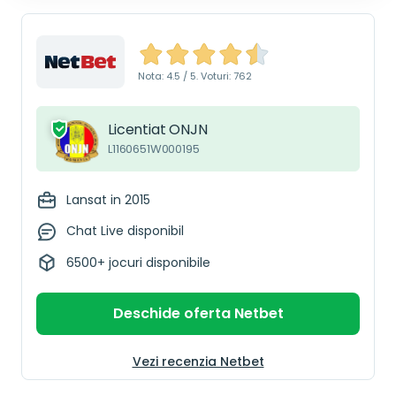
Nota: 4.5 / 5. Voturi: 762
Licentiat ONJN
L1160651W000195
Lansat in 2015
Chat Live disponibil
6500+ jocuri disponibile
Deschide oferta Netbet
Vezi recenzia Netbet