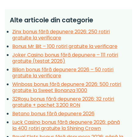
Alte articole din categorie
Zinx bonus fără depunere 2026: 250 rotiri
gratuite la verificare
Bonus Mr Bit – 100 rotiri gratuite la verificare
Joker Casino bonus fără depunere – 111 rotiri
gratuite (testat 2026)
Bilion bonus fără depunere 2026 – 50 rotiri
gratuite la verificare
Winboss bonus fără depunere 2026: 500 rotiri
gratuite la Sweet Bonanza 1000
32Roșu bonus fără depunere 2026: 32 rotiri
gratuite + pachet 3.200 RON
Betano bonus fără depunere 2026
Luck Casino bonus fără depunere 2026: până
la 400 rotiri gratuite la Shining Crown
Royal Slots bonus fără depunere 2026: până la