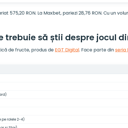
 pariat 575,20 RON. La Maxbet, pariezi 28,76 RON. Cu un vol
 trebuie să știi despre jocul d
ică de fructe, produs de
EGT Digital
. Face parte din
seria
ard)
 pe rolele 2-4)
ar și Star)