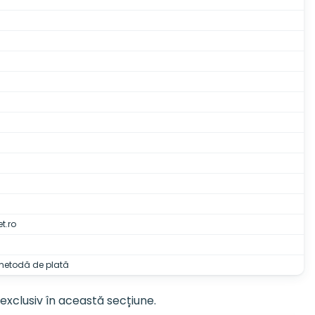
t.ro
 metodă de plată
 exclusiv în această secțiune.