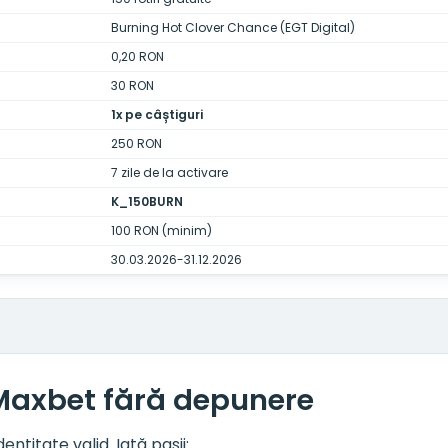
Burning Hot Clover Chance (EGT Digital)
0,20 RON
30 RON
1x pe câștiguri
250 RON
7 zile de la activare
K_150BURN
100 RON (minim)
30.03.2026-31.12.2026
e Maxbet fără depunere
titate valid. Iată pașii: