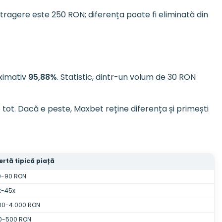
etragere este 250 RON; diferența poate fi eliminată din
ximativ
95,88%
. Statistic, dintr-un volum de 30 RON
e tot. Dacă e peste, Maxbet reține diferența și primești
ertă tipică piață
0-90 RON
x-45x
00-4.000 RON
0-500 RON