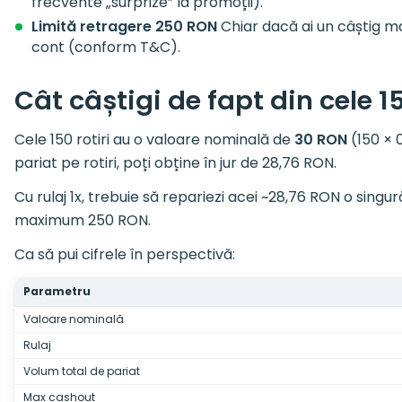
frecvente „surprize” la promoții).
Limită retragere 250 RON
Chiar dacă ai un câștig ma
cont (conform T&C).
Cât câștigi de fapt din cele 1
Cele 150 rotiri au o valoare nominală de
30 RON
(150 × 
pariat pe rotiri, poți obține în jur de 28,76 RON.
Cu rulaj 1x, trebuie să repariezi acei ~28,76 RON o singu
maximum 250 RON.
Ca să pui cifrele în perspectivă:
Parametru
Valoare nominală
Rulaj
Volum total de pariat
Max cashout