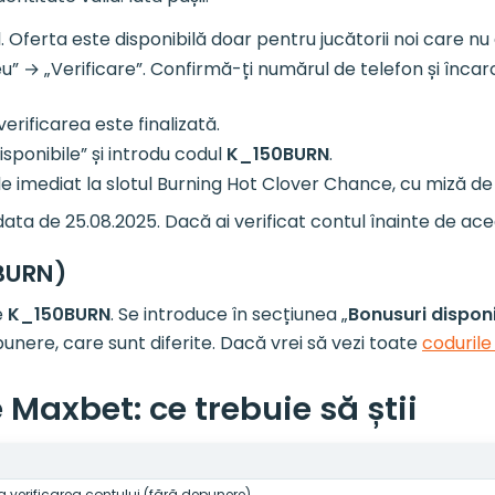
. Oferta este disponibilă doar pentru jucătorii noi care nu
→ „Verificare”. Confirmă-ți numărul de telefon și încarcă
erificarea este finalizată.
sponibile” și introdu codul
K_150BURN
.
ile imediat la slotul Burning Hot Clover Chance, cu miză de
data de 25.08.2025. Dacă ai verificat contul înainte de ace
BURN)
e
K_150BURN
. Se introduce în secțiunea „
Bonusuri disponi
unere, care sunt diferite. Dacă vrei să vezi toate
codurile
Maxbet: ce trebuie să știi
 la verificarea contului (fără depunere)