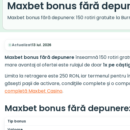
Maxbet bonus fără depune
Maxbet bonus fără depunere: 150 rotiri gratuite la Burn
Actualizat
13 iul. 2026
Maxbet bonus fără depunere
înseamnă 150 rotiri grat
mare avantaj al ofertei este rulajul de doar
1x pe câști
Limita la retragere este 250 RON, iar termenul pentru înd
găsești pașii de activare, condițiile complete și o compar
completă Maxbet Casino
.
Maxbet bonus fără depunere:
Tip bonus
Valoare