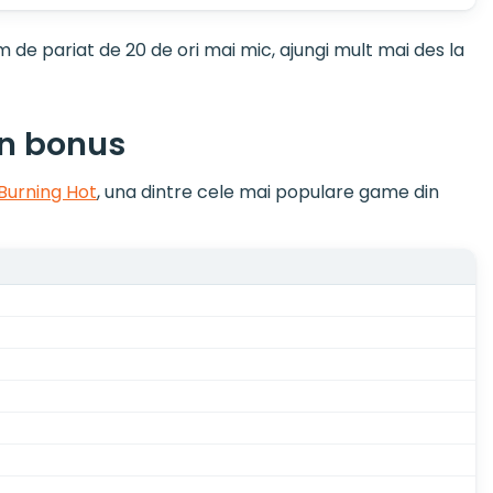
um de pariat de 20 de ori mai mic, ajungi mult mai des la
in bonus
 Burning Hot
, una dintre cele mai populare game din