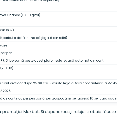
over Chance (EGT Digital)
0,20 RON)
i
(pariezi o dată suma câștigată din rotiri)
ivare
 per pariu
R). Orice sumă peste acest plafon este retrasă automat din cont.
(20 EUR)
u cont verificat după 25.08.2025, vârstă legală, fără cont anterior la Maxbe
12.2026
tă de cont nou per persoană, per gospodărie, per adresă IP, per card sau
a promoției Maxbet. Și depunerea, și rulajul trebuie făcute