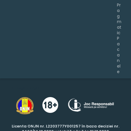
Pr
a
g
m
at
ic
P
a
c
a
n
el
e
Imagini logo
Licenta ONJN nr. L2203777Y001257 în baza deciziei nr.