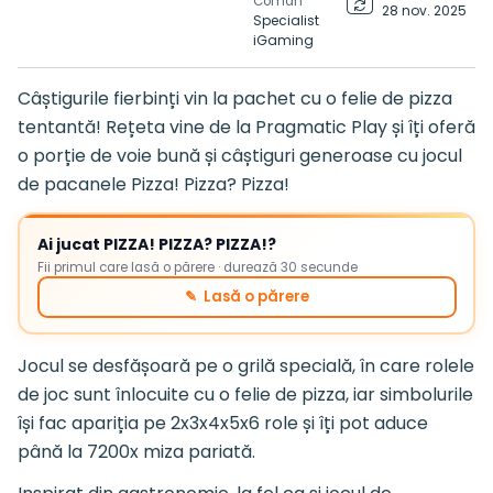
Coman
28 nov. 2025
Specialist
iGaming
Câștigurile fierbinți vin la pachet cu o felie de pizza
tentantă! Rețeta vine de la Pragmatic Play și îți oferă
o porție de voie bună și câștiguri generoase cu jocul
de pacanele Pizza! Pizza? Pizza!
Ai jucat PIZZA! PIZZA? PIZZA!?
Fii primul care lasă o părere · durează 30 secunde
✎ Lasă o părere
Jocul se desfășoară pe o grilă specială, în care rolele
de joc sunt înlocuite cu o felie de pizza, iar simbolurile
își fac apariția pe 2x3x4x5x6 role și îți pot aduce
până la 7200x miza pariată.