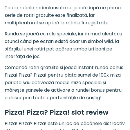
Toate rotirile redeclansate se joacă după ce prima
serie de rotiri gratuite este finalizată, iar
multiplicatorul se aplică la rotirile înregistrate.
Runda se joacă cu role speciale, iar în mod aleatoriu
atunci când pe ecran există doar un simbol wild, la
sfârșitul unei rotiri pot apărea simboluri bani pe
interfața de joc.
Comandă rotiri gratuite și joacă instant runda bonus
Pizza! Pizza? Pizza! pentru plata sumei de 100x miza
pariată sau activează modul miză specială și
mărește șansele de activare a rundei bonus pentru
a descoperi toate oportunitățile de câștig!
Pizza! Pizza? Pizza! slot review
Pizza! Pizza? Pizza! este un joc de păcănele distractiv