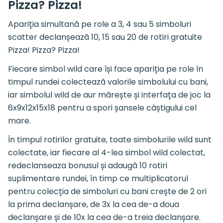
Pizza? Pizza!
Apariția simultană pe role a 3, 4 sau 5 simboluri
scatter declanșează 10, 15 sau 20 de rotiri gratuite
Pizza! Pizza? Pizza!
Fiecare simbol wild care își face apariția pe role în
timpul rundei colectează valorile simbolului cu bani,
iar simbolul wild de aur mărește și interfața de joc la
6x9x12x15x18 pentru a spori șansele câștigului cel
mare.
În timpul rotirilor gratuite, toate simbolurile wild sunt
colectate, iar fiecare al 4-lea simbol wild colectat,
redeclanseaza bonusul și adaugă 10 rotiri
suplimentare rundei, în timp ce multiplicatorul
pentru colecția de simboluri cu bani crește de 2 ori
la prima declanșare, de 3x la cea de-a doua
declanșare și de 10x la cea de-a treia declanșare.