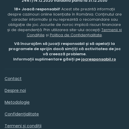
2467/14.12.2020 valabilă până la 31.12.2030
18+ Joacă responsabil!
Acest site prezintă informații
despre cazinouri online licențiate în România. Conținutul are
caracter informativ și nu reprezintă o recomandare sau
obligație de joc. Jocurile de noroc implică riscuri financiare
și de dependență. Prin utilizarea site-ului accepți
Termenii și
Condițiile
și
Politica de Confidențialitate
.
Vă încurajăm să jucați responsabil și să apelați la
programele de sprijin dacă simțiți că activitatea de joc
vă creează probleme.
Informații suplimentare găsiți pe
jocresponsabil.ro
Contact
Despre noi
Metodologie
Confidențialitate
Termeni și condiții