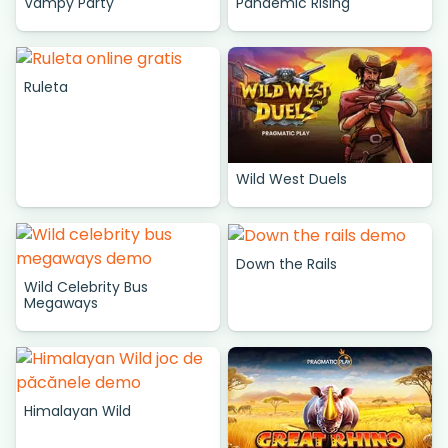
Vampy Party
Pandemic Rising
Ruleta
Wild West Duels
Down the Rails
Wild Celebrity Bus
Megaways
Himalayan Wild