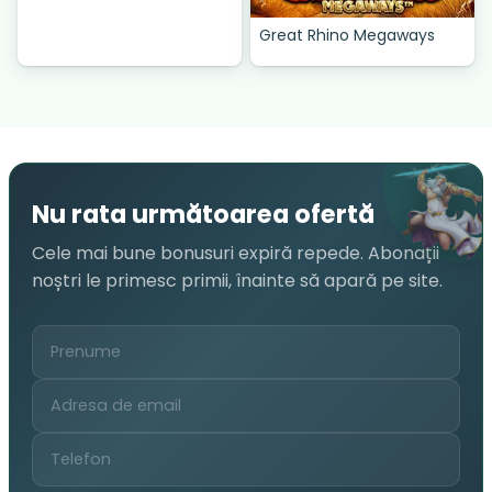
Great Rhino Megaways
Nu rata următoarea ofertă
Cele mai bune bonusuri expiră repede. Abonații
noștri le primesc primii, înainte să apară pe site.