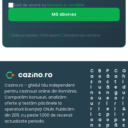
Sunt de acord cu
termenii și condițiile
Mă abonez
Date protejate
Fără spam
Dezabonare oricând
C
B
P
C
G
a
o
ă
a
h
z
n
c
t
i
Cazino.ro – ghidul tău independent
i
u
ă
e
d
pentru cazinouri online din România.
n
s
n
g
u
Comparăm bonusuri, analizăm
o
u
e
o
r
oferte și testăm păcănele la
u
r
l
r
i
r
i
e
i
&
operatorii licențiați ONJN. Publicăm
i
c
p
i
r
din 2011, cu peste 1.000 de recenzii
o
a
o
p
e
actualizate periodic.
n
s
p
ă
s