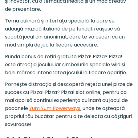
și inovator, cu o tematică inedită și un mod creativ
de prezentare.
Tema culinară și interfața specială, la care se
adaugă muzică italiană de pe fundal, reușesc să
scoată jocul din anonimat, care te va cuceri cu un
mod simplu de joc la fiecare accesare.
Runda bonus de rotiri gratuite Pizza! Pizza? Pizza!
este atracția jocului, iar simbolurile speciale wild și
bani măresc intensitatea jocului la fiecare apariție.
Pornește distracția și descoperă rețeta unei pizze de
succes cu Pizza! Pizza? Pizza! slot online, pentru ca
mai apoi să continui experiența culinară cu jocul de
pacanele
Yum Yum Powerways
, unde te așteaptă
propriul tău bucătar pentru a te delecta cu câștiguri
savuroase!