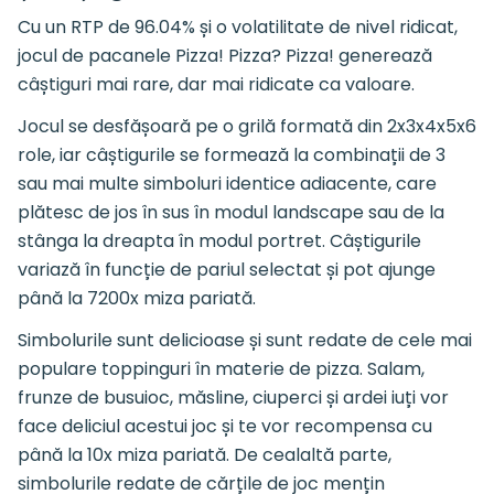
Cu un RTP de 96.04% și o volatilitate de nivel ridicat,
jocul de pacanele Pizza! Pizza? Pizza! generează
câștiguri mai rare, dar mai ridicate ca valoare.
Jocul se desfășoară pe o grilă formată din 2x3x4x5x6
role, iar câștigurile se formează la combinații de 3
sau mai multe simboluri identice adiacente, care
plătesc de jos în sus în modul landscape sau de la
stânga la dreapta în modul portret. Câștigurile
variază în funcție de pariul selectat și pot ajunge
până la 7200x miza pariată.
Simbolurile sunt delicioase și sunt redate de cele mai
populare toppinguri în materie de pizza. Salam,
frunze de busuioc, măsline, ciuperci și ardei iuți vor
face deliciul acestui joc și te vor recompensa cu
până la 10x miza pariată. De cealaltă parte,
simbolurile redate de cărțile de joc mențin