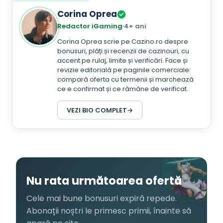
Corina Oprea
Redactor iGaming
4+ ani
Corina Oprea scrie pe Cazino.ro despre
bonusuri, plăți și recenzii de cazinouri, cu
accent pe rulaj, limite și verificări. Face și
revizie editorială pe paginile comerciale:
compară oferta cu termenii și marchează
ce e confirmat și ce rămâne de verificat.
VEZI BIO COMPLET
→
Nu rata următoarea ofertă
Cele mai bune bonusuri expiră repede.
Abonații noștri le primesc primii, înainte să