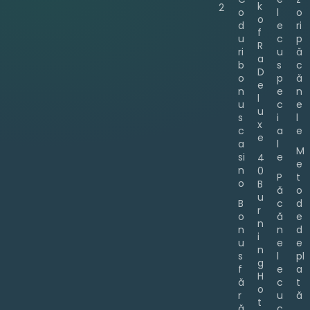
k
2
o
l
o
o
d
e
ri
f
u
c
p
R
ri
u
ă
a
b
s
c
D
o
p
ă
e
n
e
n
l
u
c
e
u
s
i
l
x
c
a
e
e
a
l
M
si
e
4
e
n
0
P
t
o
B
ă
o
u
B
c
d
r
o
ă
e
n
n
n
d
i
u
e
e
n
s
l
pl
g
f
e
a
H
ă
c
t
o
r
u
ă
t
ă
c