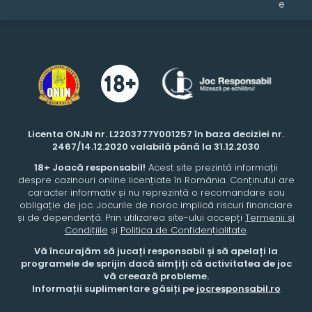
e
Imagini logo
Licenta ONJN nr. L2203777Y001257 în baza deciziei nr.
2467/14.12.2020 valabilă până la 31.12.2030
18+ Joacă responsabil!
Acest site prezintă informații
despre cazinouri online licențiate în România. Conținutul are
caracter informativ și nu reprezintă o recomandare sau
obligație de joc. Jocurile de noroc implică riscuri financiare
și de dependență. Prin utilizarea site-ului accepți
Termenii și
Condițiile
și
Politica de Confidențialitate
.
Vă încurajăm să jucați responsabil și să apelați la
programele de sprijin dacă simțiți că activitatea de joc
vă creează probleme.
Informații suplimentare găsiți pe
jocresponsabil.ro