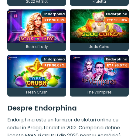
2022 Hit Slot
Fruletta
Endorphina
Endorphina
RTP 96.03%
RTP 96.00%
Book of Lady
Jade Coins
Endorphina
Endorphina
RTP 96.07%
RTP 96.07%
Fresh Crush
The Vampires
Despre Endorphina
Endorphina este un furnizor de sloturi online cu
sediul în Praga, fondat în 2012. Compania deține
licențe MGA și ONJN (din 2020 pentru România),