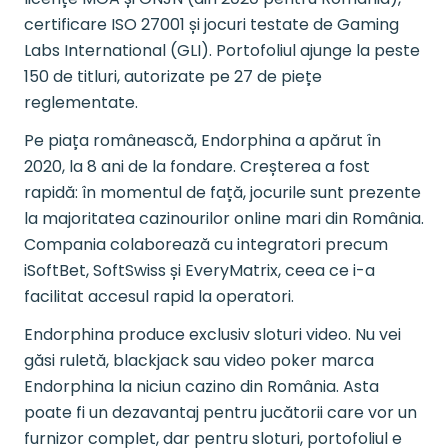
certificare ISO 27001 și jocuri testate de Gaming
Labs International (GLI). Portofoliul ajunge la peste
150 de titluri, autorizate pe 27 de piețe
reglementate.
Pe piața românească, Endorphina a apărut în
2020, la 8 ani de la fondare. Creșterea a fost
rapidă: în momentul de față, jocurile sunt prezente
la majoritatea cazinourilor online mari din România.
Compania colaborează cu integratori precum
iSoftBet, SoftSwiss și EveryMatrix, ceea ce i-a
facilitat accesul rapid la operatori.
Endorphina produce exclusiv sloturi video. Nu vei
găsi ruletă, blackjack sau video poker marca
Endorphina la niciun cazino din România. Asta
poate fi un dezavantaj pentru jucătorii care vor un
furnizor complet, dar pentru sloturi, portofoliul e