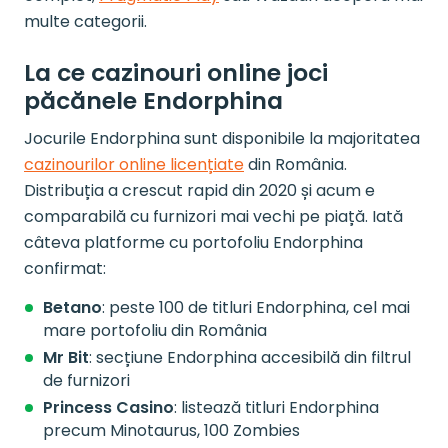
multe categorii.
La ce cazinouri online joci
păcănele Endorphina
Jocurile Endorphina sunt disponibile la majoritatea
cazinourilor online licențiate
din România.
Distribuția a crescut rapid din 2020 și acum e
comparabilă cu furnizori mai vechi pe piață. Iată
câteva platforme cu portofoliu Endorphina
confirmat:
Betano
: peste 100 de titluri Endorphina, cel mai
mare portofoliu din România
Mr Bit
: secțiune Endorphina accesibilă din filtrul
de furnizori
Princess Casino
: listează titluri Endorphina
precum Minotaurus, 100 Zombies