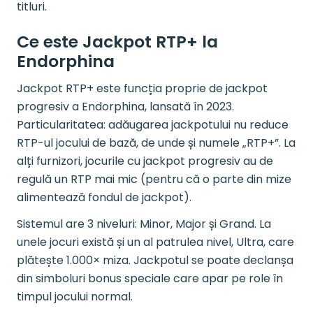
titluri.
Ce este Jackpot RTP+ la
Endorphina
Jackpot RTP+ este funcția proprie de jackpot
progresiv a Endorphina, lansată în 2023.
Particularitatea: adăugarea jackpotului nu reduce
RTP-ul jocului de bază, de unde și numele „RTP+”. La
alți furnizori, jocurile cu jackpot progresiv au de
regulă un RTP mai mic (pentru că o parte din mize
alimentează fondul de jackpot).
Sistemul are 3 niveluri: Minor, Major și Grand. La
unele jocuri există și un al patrulea nivel, Ultra, care
plătește 1.000× miza. Jackpotul se poate declanșa
din simboluri bonus speciale care apar pe role în
timpul jocului normal.