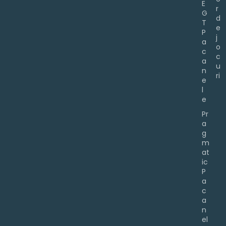
E
r
G
d
T
e
P
j
a
o
c
c
a
u
n
ri
e
l
e
Pr
a
g
m
at
ic
P
a
c
a
n
el