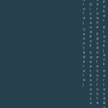
P
r
o
D
o
u
r
i
k
l
o
c
e
a
a
e
r
j
n
a
e
n
B
C
d
l
e
P
R
a
ri
ă
o
c
n
c
ll
k
ț
ă
j
e
n
S
a
d
e
w
c
e
l
e
k
r
e
e
u
c
t
H
l
u
B
a
a
f
o
r
j
r
n
t
u
a
a
c
n
s
t
z
ă
e
a
lil
o