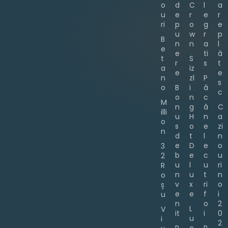
o
d
C
l
a
u
e
r
e
r
ri
p
o
g
e
u
w
r
p
B
n
n
a
l
e
e
ti
ă
t
S
r
s
t
a
iz
e
e
n
zl
P
s
o
B
i
ă
c
o
n
c
M
n
g
ă
C
illi
u
H
n
a
o
s
o
e
zi
n
d
t
l
n
e
D
e
o
3
b
e
c
u
2
u
l
u
ri
R
n
u
t
n
o
v
x
ri
o
ș
e
e
f
i
u
n
o
2
L
V
it
i
0
u
i
2