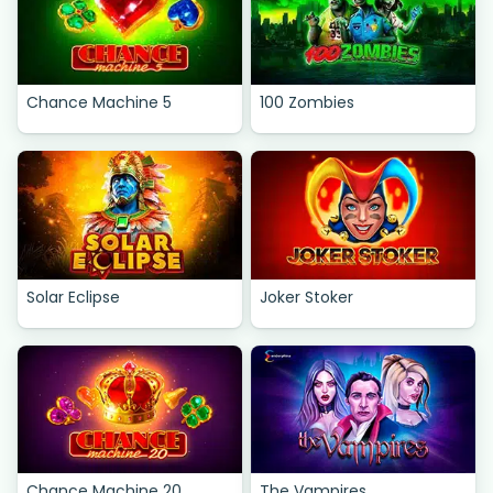
Chance Machine 5
100 Zombies
Solar Eclipse
Joker Stoker
Chance Machine 20
The Vampires