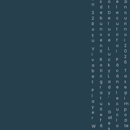
s
o
e
zi
n
d
t
l
n
e
D
e
o
3
b
e
c
u
2
u
l
u
ri
R
n
u
t
n
o
v
x
ri
o
ș
e
e
f
i
u
n
o
2
L
V
it
i
0
u
i
2
R
c
P
v
6
o
k
ă
a
ti
y
c
T
b
ri
L
ă
a
e
g
a
n
x
t
r
d
e
e
P
a
y
l
și
l
t
’
e
i
a
u
s
c
m
y
it
u
p
G
e
e
c
o
at
r
f
l
zi
e
ă
o
te
W
s