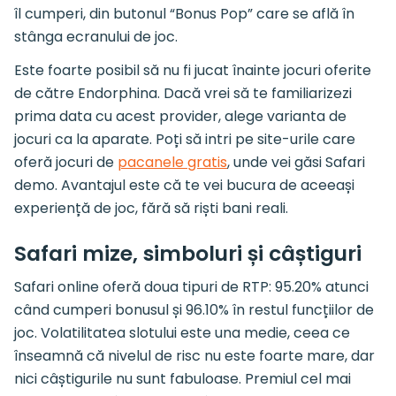
îl cumperi, din butonul “Bonus Pop” care se află în
stânga ecranului de joc.
Este foarte posibil să nu fi jucat înainte jocuri oferite
de către Endorphina. Dacă vrei să te familiarizezi
prima data cu acest provider, alege varianta de
jocuri ca la aparate. Poți să intri pe site-urile care
oferă jocuri de
pacanele gratis
, unde vei găsi Safari
demo. Avantajul este că te vei bucura de aceeași
experiență de joc, fără să riști bani reali.
Safari mize, simboluri și câștiguri
Safari online oferă doua tipuri de RTP: 95.20% atunci
când cumperi bonusul și 96.10% în restul funcțiilor de
joc. Volatilitatea slotului este una medie, ceea ce
înseamnă că nivelul de risc nu este foarte mare, dar
nici câștigurile nu sunt fabuloase. Premiul cel mai