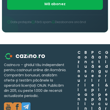
Mă abonez
Date protejate
Fără spam
Dezabonare oricând
C
B
P
C
G
a
o
ă
a
h
z
n
c
t
i
Cazino.ro – ghidul tău independent
i
u
ă
e
d
pentru cazinouri online din România.
n
s
n
g
u
Comparăm bonusuri, analizăm
o
u
e
o
r
oferte și testăm păcănele la
u
r
l
r
i
r
i
e
i
&
operatorii licențiați ONJN. Publicăm
i
c
p
i
r
din 2011, cu peste 1.000 de recenzii
o
a
o
p
e
actualizate periodic.
n
s
p
ă
s
l
i
u
c
u
i
n
l
ă
r