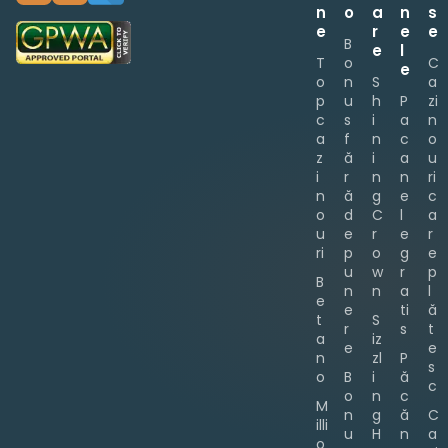
n
o
a
n
s
e
r
e
e
B
e
l
T
o
C
e
o
n
S
a
p
u
h
P
zi
c
s
i
a
n
a
f
n
c
o
z
ă
i
a
u
i
r
n
n
ri
n
ă
g
e
c
o
d
C
l
a
u
e
r
e
r
ri
p
o
g
e
u
w
r
p
B
n
n
a
l
e
e
ti
ă
t
S
r
s
t
a
iz
e
e
n
zl
P
s
o
B
i
ă
c
o
n
c
M
n
g
ă
C
illi
u
H
n
a
o