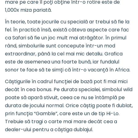
mare pe care îl poți obține într-o rotire este de
1,000x miza pariată.
În teorie, toate jocurile cu specială ar trebui să fie la
fel. În practică însă, există câteva aspecte care fac
ca Safari să fie un joc mult mai atrăgător. În primul
rând, simbolurile sunt concepute într-un mod
extraordinar, până la cel mai mic detaliu. Grafica
este de asemenea una foarte bună, iar fundalul
sonor te face să te simți că într-o vacanță în Africa.
Câștigurile în cadrul funcției de bază pot fi mai mici
decât în cea bonus. Pe durata specialei, simbolul wild
poate să apară stivuit, ceea ce nu se întâmplă pe
durata de jocului normal. Orice câștig poate fi dublat,
prin funcția “Gamble”, care este un de tip Hi-Lo.
Trebuie să tragi o carte mai mare decât cea a
dealer-ului pentru a câștiga dublajul.