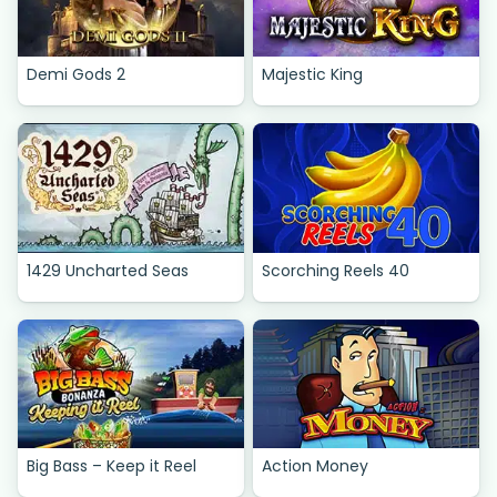
Demi Gods 2
Majestic King
1429 Uncharted Seas
Scorching Reels 40
Big Bass – Keep it Reel
Action Money