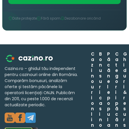
Date protejate
Fără spam
Dezabonare oricând
C
B
P
C
G
a
o
ă
a
h
z
n
c
t
i
Cazino.ro – ghidul tău independent
i
u
ă
e
d
pentru cazinouri online din România.
n
s
n
g
u
Comparăm bonusuri, analizăm
o
u
e
o
r
oferte și testăm păcănele la
u
r
l
r
i
r
i
e
i
&
operatorii licențiați ONJN. Publicăm
i
c
p
i
r
din 2011, cu peste 1.000 de recenzii
o
a
o
p
e
actualizate periodic.
n
s
p
ă
s
l
i
u
c
u
i
n
l
ă
r
n
o
a
n
s