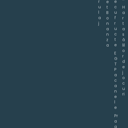
r
e
e
u
c
t
H
l
u
B
a
a
f
o
r
j
r
n
t
u
a
a
c
n
s
t
z
ă
e
a
lil
o
E
r
G
d
T
e
P
j
a
o
c
c
a
u
n
ri
e
l
e
Pr
a
g