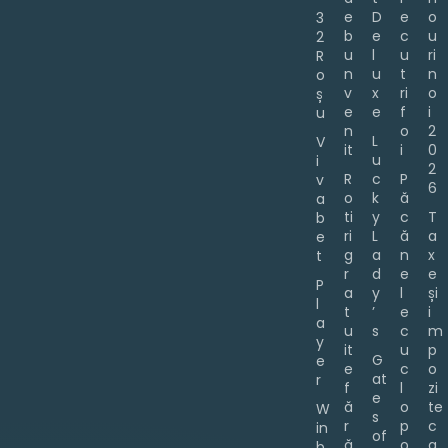
e
D
e
o
3
b
e
c
u
2
u
l
u
ri
R
n
u
t
n
o
v
x
ri
o
ș
e
e
f
i
u
n
o
2
L
V
it
i
0
u
i
2
R
c
P
v
6
o
k
ă
a
ti
y
c
T
b
ri
L
ă
a
e
g
a
n
x
t
r
d
e
e
P
a
y
l
și
l
t
’
e
i
a
u
s
c
m
y
it
u
p
G
e
e
c
o
at
r
f
l
zi
e
ă
o
te
W
s
r
p
c
in
of
ă
o
a
b