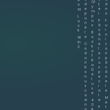
Ol
d
ț
zi
o
y
e
e
n
ss
m
p
i
o
p
L
u
u
P
F
u
n
s
ă
u
c
e
c
r
k
r
B
ă
n
e
o
W
n
i
o
in
C
e
z
k
2
o
l
o
o
d
e
ri
f
u
c
p
R
ri
u
ă
a
b
s
c
D
o
p
ă
e
n
e
n
l
u
c
e
u
s
i
l
x
c
a
e
e
a
l
M
si
e
4
e
n
0
P
t
o
B