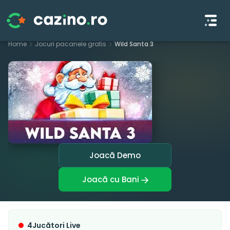
S
Home
Jocuri pacanele gratis
Wild Santa 3
k
i
p
t
o
c
o
n
t
Joacă Demo
e
n
Joacă cu Bani
t
4
Jucători Live