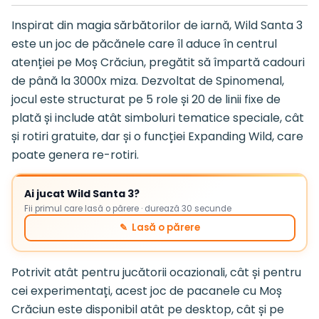
Inspirat din magia sărbătorilor de iarnă, Wild Santa 3
este un joc de păcănele care îl aduce în centrul
atenției pe Moș Crăciun, pregătit să împartă cadouri
de până la 3000x miza. Dezvoltat de Spinomenal,
jocul este structurat pe 5 role și 20 de linii fixe de
plată și include atât simboluri tematice speciale, cât
și rotiri gratuite, dar și o funcției Expanding Wild, care
poate genera re-rotiri.
Ai jucat Wild Santa 3?
Fii primul care lasă o părere · durează 30 secunde
✎ Lasă o părere
Potrivit atât pentru jucătorii ocazionali, cât și pentru
cei experimentați, acest joc de pacanele cu Moș
Crăciun este disponibil atât pe desktop, cât și pe