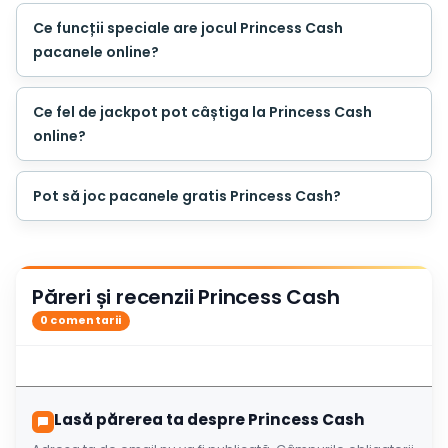
Ce funcții speciale are jocul Princess Cash
pacanele online?
Ce fel de jackpot pot câștiga la Princess Cash
online?
Pot să joc pacanele gratis Princess Cash?
Păreri și recenzii Princess Cash
0 comentarii
Lasă părerea ta despre Princess Cash