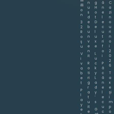
M
n
g
ă
C
illi
u
H
n
a
o
s
o
e
zi
n
d
t
l
n
e
D
e
o
3
b
e
c
u
2
u
l
u
ri
R
n
u
t
n
o
v
x
ri
o
ș
e
e
f
i
u
n
o
2
L
V
it
i
0
u
i
2
R
c
P
v
6
o
k
ă
a
ti
y
c
T
b
ri
L
ă
a
e
g
a
n
x
t
r
d
e
e
P
a
y
l
și
l
t
’
e
i
a
u
s
c
m
y
it
u
p
G
e
e
c
o