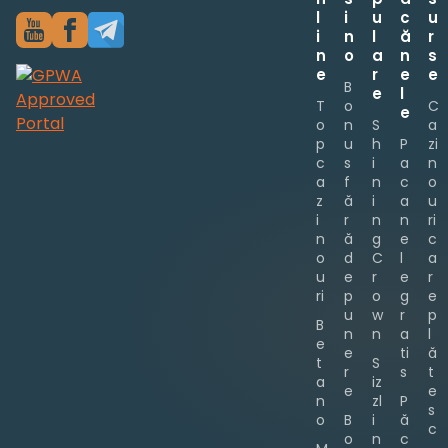
l
i
u
c
u
i
n
l
ă
r
n
o
a
n
s
e
r
e
e
B
e
l
T
o
C
e
o
n
S
a
p
u
h
P
zi
c
s
i
a
n
a
f
n
c
o
z
ă
i
a
u
i
r
n
n
ri
n
ă
g
e
c
o
d
C
l
a
u
e
r
e
r
ri
p
o
g
e
u
w
r
p
B
n
n
a
l
e
e
ti
ă
t
S
r
s
t
a
iz
e
e
n
zl
P
s
o
B
i
ă
c
o
n
c