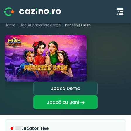
S
Home
Jocuri pacanele gratis
Princess Cash
k
i
p
t
o
c
o
n
t
Joacă Demo
e
n
Joacă cu Bani
t
Jucători Live