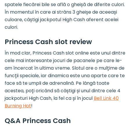
spatele fiecărei bile se află o gheișă de diferite culori.
În momentul în care ai strâns 3 gheișe de aceeași
culoare, câștigi jackpotul High Cash aferent acelei
culori.
Princess Cash slot review
În mod clar, Princess Cash slot online este unul dintre
cele mai interesante jocuri de pacanele pe care le-
am încercat în ultima vreme. Slotul are o mulțime de
funcții speciale, iar dinamica este una aparte care te
face să te umpli de adrenalină. Pe lângă toate
acestea, poți oricând să câștigi și unul dintre cele 4
jackpoturi High Cash, la fel ca și în jocul
Bell Link 40
Burning Hot
!
Q&A Princess Cash