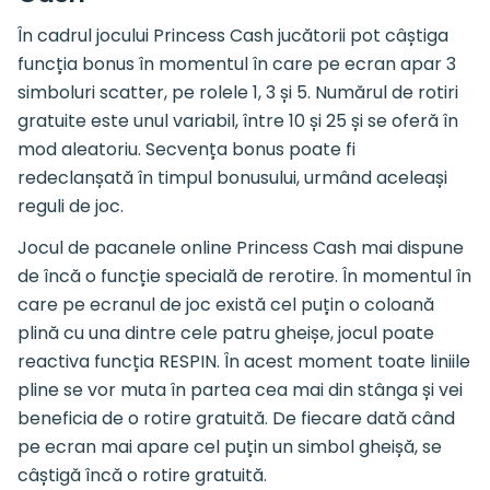
În cadrul jocului Princess Cash jucătorii pot câștiga
funcția bonus în momentul în care pe ecran apar 3
simboluri scatter, pe rolele 1, 3 și 5. Numărul de rotiri
gratuite este unul variabil, între 10 și 25 și se oferă în
mod aleatoriu. Secvența bonus poate fi
redeclanșată în timpul bonusului, urmând aceleași
reguli de joc.
Jocul de pacanele online Princess Cash mai dispune
de încă o funcție specială de rerotire. În momentul în
care pe ecranul de joc există cel puțin o coloană
plină cu una dintre cele patru gheișe, jocul poate
reactiva funcția RESPIN. În acest moment toate liniile
pline se vor muta în partea cea mai din stânga și vei
beneficia de o rotire gratuită. De fiecare dată când
pe ecran mai apare cel puțin un simbol gheișă, se
câștigă încă o rotire gratuită.