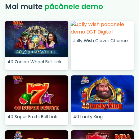
Mai multe
păcănele demo
Jolly Wish Clover Chance
40 Zodiac Wheel Bell Link
40 Super Fruits Bell Link
40 Lucky King