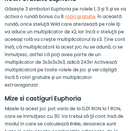
Găsește 3 simboluri Euphoria pe rolele 1, 3 și 5 și se va
activa o rundă bonus cu 8
rotiri gratuite
. În această
rundă, orice steluță Wild care aterizează pe role îți
va aduce un multiplicator de x2, iar încă o steluță pe
aceeași rolă va crește multiplicatorul la x3. Ține cont
însă, că multiplicatorii la acest joc nu se adună, ci se
înmulțesc, astfel că poți avea parte de un
multiplicator de 3x3x3x3x3, adică 243x! Activează
multiplicatorii pe toate rolele de joc și vei câștigă
încă 5 rotiri gratuite și un multiplicator
extravaganza!
Mize si castiguri Euphoria
Mizele la acest joc pot varia de la 0,01 RON la 1 RON,
care se înmulțesc cu 30. Va trebui să ții cont însă de
modul în care se calculează liniile, deoarece sunt