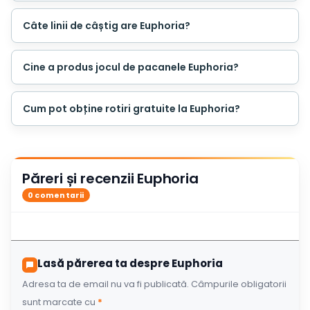
Câte linii de câștig are Euphoria?
Cine a produs jocul de pacanele Euphoria?
Cum pot obține rotiri gratuite la Euphoria?
Păreri și recenzii Euphoria
0 comentarii
Lasă părerea ta despre Euphoria
Adresa ta de email nu va fi publicată.
Câmpurile obligatorii
sunt marcate cu
*