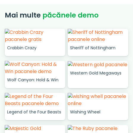
Mai multe
păcănele demo
Crabbin Crazy
Sheriff of Nottingham
Western Gold Megaways
Wolf Canyon: Hold & Win
Legend of the Four Beasts
Wishing Wheel