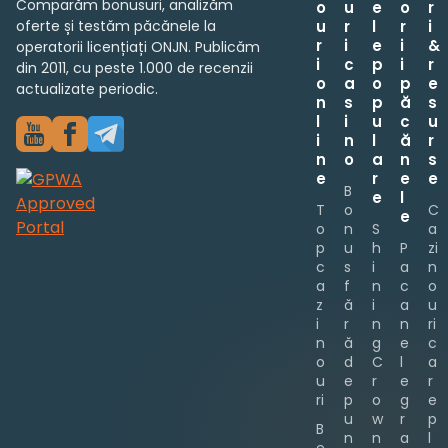
Comparăm bonusuri, analizăm
o
u
e
o
r
oferte și testăm păcănele la
u
r
l
r
i
r
i
e
i
&
operatorii licențiați ONJN. Publicăm
i
c
p
i
r
din 2011, cu peste 1.000 de recenzii
o
a
o
p
e
actualizate periodic.
n
s
p
ă
s
l
i
u
c
u
i
n
l
ă
r
n
o
a
n
s
e
r
e
e
B
e
l
T
o
C
e
o
n
S
a
p
u
h
P
zi
c
s
i
a
n
a
f
n
c
o
z
ă
i
a
u
i
r
n
n
ri
n
ă
g
e
c
o
d
C
l
a
u
e
r
e
r
ri
p
o
g
e
u
w
r
p
B
n
n
a
l