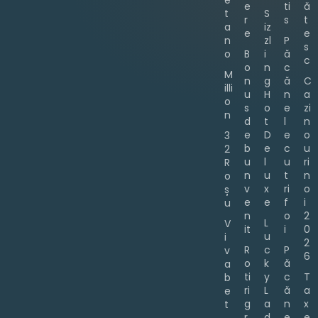
e
e
ti
ă
t
S
r
s
t
a
iz
e
e
n
zl
P
s
o
B
i
ă
c
o
n
c
M
n
g
ă
C
illi
u
H
n
a
o
s
o
e
zi
n
d
t
l
n
e
D
e
o
3
b
e
c
u
2
u
l
u
ri
R
n
u
t
n
o
v
x
ri
o
ș
e
e
f
i
u
n
o
2
L
V
it
i
0
u
i
2
R
c
P
v
6
o
k
ă
a
ti
y
c
T
b
ri
L
ă
a
e
g
a
n
x
t
r
d
e
e