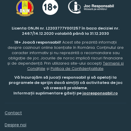
Licenta ONJN nr. L2203777Y001257 în baza deciziei nr.
2467/14.12.2020 valabilă până la 31.12.2030
18+ Joacă responsabil!
Acest site prezintă informații
despre cazinouri online licențiate în România. Conținutul are
caracter informativ și nu reprezintă o recomandare sau
obligație de joc. Jocurile de noroc implică riscuri financiare
și de dependență. Prin utilizarea site-ului accepți
Termenii și
Condițiile
și
Politica de Confidențialitate
.
Vă încurajăm să jucați responsabil și să apelați la
programele de sprijin dacă simțiți că activitatea de joc
vă creează probleme.
Informații suplimentare găsiți pe
jocresponsabil.ro
Contact
Despre noi