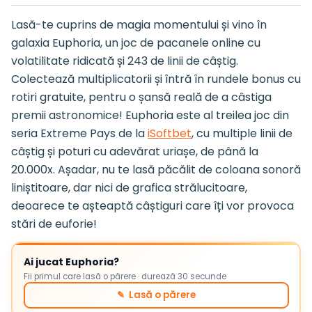
Lasă-te cuprins de magia momentului și vino în
galaxia Euphoria, un joc de pacanele online cu
volatilitate ridicată și 243 de linii de câștig.
Colectează multiplicatorii și întră în rundele bonus cu
rotiri gratuite, pentru o șansă reală de a câstiga
premii astronomice! Euphoria este al treilea joc din
seria Extreme Pays de la
iSoftbet
, cu multiple linii de
câștig și poturi cu adevărat uriașe, de până la
20.000x. Așadar, nu te lasă păcălit de coloana sonoră
liniștitoare, dar nici de grafica strălucitoare,
deoarece te așteaptă câștiguri care îți vor provoca
stări de euforie!
Ai jucat Euphoria?
Fii primul care lasă o părere · durează 30 secunde
✎ Lasă o părere