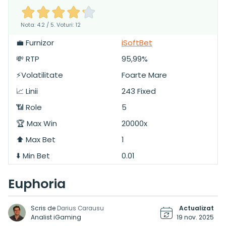
Nota: 4.2 / 5. Voturi: 12
💼 Furnizor
iSoftBet
💸 RTP
95,99%
⚡Volatilitate
Foarte Mare
📈 Linii
243 Fixed
📶 Role
5
🏆 Max Win
20000x
⬆️ Max Bet
1
⬇️ Min Bet
0.01
Euphoria
Scris de
Actualizat
Darius Carausu
Analist iGaming
19 nov. 2025