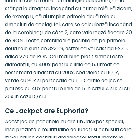
luate în calcul toate combinațiile adiacente, de la
stânga la dreapta, începând cu prima rolă. Să zicem,
de exemplu, că ai umplut primele două role cu
simboluri de același fel, care se calculează începând
de la combinații de câte 2, care valorează fiecare 30
de RON. Toate combinațiile posibile de pe primele
două role sunt de 3×3=9, astfel că vei câstiga 9×30,
adică 270 de RON. Cel mai bine plătit simbol este
diamantul, cu 400x pentru o linie de 5, urmat de
nestemata albastră cu 200x, cea violet cu 100x,
verde cu 80x și portocalie cu 50. Cărțile de joc se
plătesc cu 40x pentru o linie de 5 în cazul A și K și cu
30x în cazul Q și J.
Ce Jackpot are Euphoria?
Acest joc de pacanele nu are un Jackpot special,
însă prezintă o multitudine de funcții și bonusuri care
îți vor aduce câștiguri grandioase! Potul maxim la