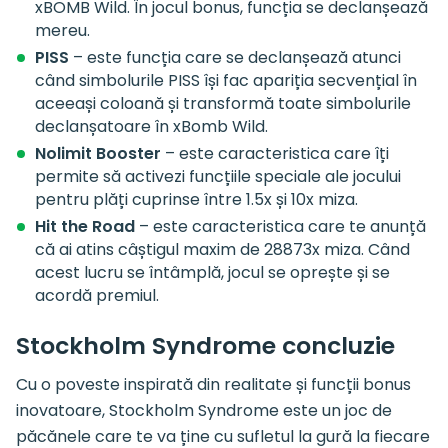
xBOMB Wild. În jocul bonus, funcția se declanșează
mereu.
PISS
– este funcția care se declanșează atunci
când simbolurile PISS își fac apariția secvențial în
aceeași coloană și transformă toate simbolurile
declanșatoare în xBomb Wild.
Nolimit Booster
– este caracteristica care îți
permite să activezi funcțiile speciale ale jocului
pentru plăți cuprinse între 1.5x și 10x miza.
Hit the Road
– este caracteristica care te anunță
că ai atins câștigul maxim de 28873x miza. Când
acest lucru se întâmplă, jocul se oprește și se
acordă premiul.
Stockholm Syndrome concluzie
Cu o poveste inspirată din realitate și funcții bonus
inovatoare, Stockholm Syndrome este un joc de
păcănele care te va ține cu sufletul la gură la fiecare