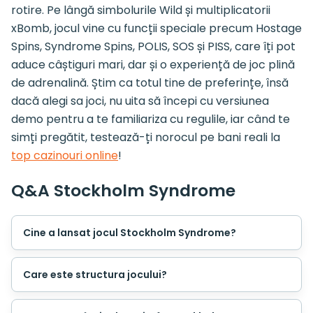
rotire. Pe lângă simbolurile Wild și multiplicatorii
xBomb, jocul vine cu funcții speciale precum Hostage
Spins, Syndrome Spins, POLIS, SOS și PISS, care îți pot
aduce câștiguri mari, dar și o experiență de joc plină
de adrenalină. Știm ca totul tine de preferințe, însă
dacă alegi sa joci, nu uita să începi cu versiunea
demo pentru a te familiariza cu regulile, iar când te
simți pregătit, testează-ți norocul pe bani reali la
top cazinouri online
!
Q&A Stockholm Syndrome
Cine a lansat jocul Stockholm Syndrome?
Care este structura jocului?