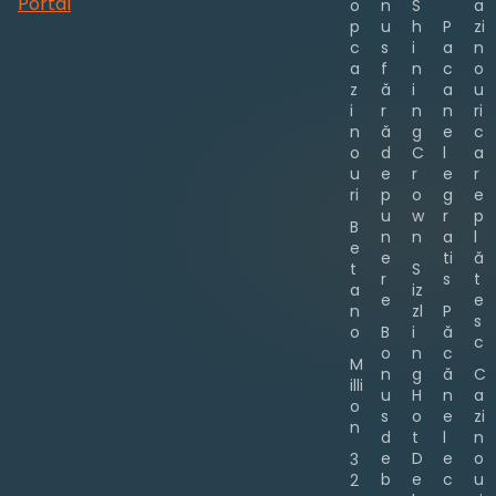
o
n
S
a
p
u
h
P
zi
c
s
i
a
n
a
f
n
c
o
z
ă
i
a
u
i
r
n
n
ri
n
ă
g
e
c
o
d
C
l
a
u
e
r
e
r
ri
p
o
g
e
u
w
r
p
B
n
n
a
l
e
e
ti
ă
t
S
r
s
t
a
iz
e
e
n
zl
P
s
o
B
i
ă
c
o
n
c
M
n
g
ă
C
illi
u
H
n
a
o
s
o
e
zi
n
d
t
l
n
e
D
e
o
3
b
e
c
u
2