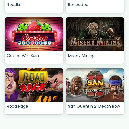
Roadkill
Beheaded
Casino Win Spin
Misery Mining
Road Rage
San Quentin 2: Death Row