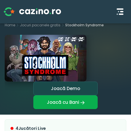
S
Home
Jocuri pacanele gratis
Stockholm Syndrome
k
i
p
t
o
c
o
n
t
Joacă Demo
e
n
Joacă cu Bani
t
4
Jucători Live