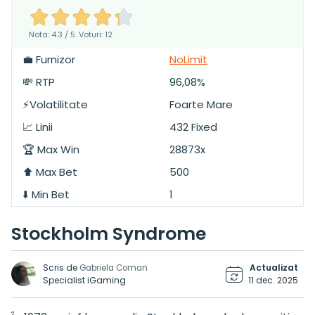
Nota: 4.3 / 5. Voturi: 12
💼 Furnizor
NoLimit
💸 RTP
96,08%
⚡Volatilitate
Foarte Mare
📈 Linii
432 Fixed
🏆 Max Win
28873x
⬆️ Max Bet
500
⬇️ Min Bet
1
Stockholm Syndrome
Scris de
Actualizat
Gabriela Coman
Specialist iGaming
11 dec. 2025