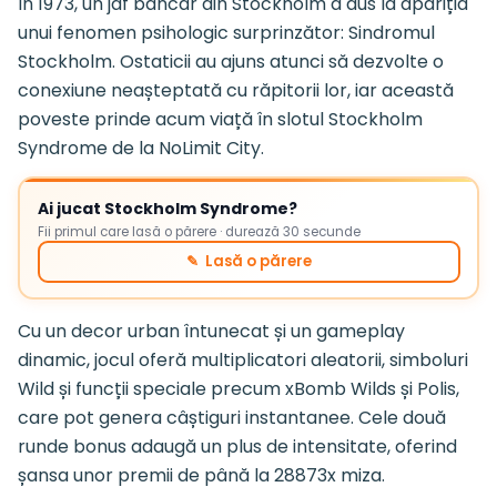
În 1973, un jaf bancar din Stockholm a dus la apariția
unui fenomen psihologic surprinzător: Sindromul
Stockholm. Ostaticii au ajuns atunci să dezvolte o
conexiune neașteptată cu răpitorii lor, iar această
poveste prinde acum viață în slotul Stockholm
Syndrome de la NoLimit City.
Ai jucat Stockholm Syndrome?
Fii primul care lasă o părere · durează 30 secunde
✎ Lasă o părere
Cu un decor urban întunecat și un gameplay
dinamic, jocul oferă multiplicatori aleatorii, simboluri
Wild și funcții speciale precum xBomb Wilds și Polis,
care pot genera câștiguri instantanee. Cele două
runde bonus adaugă un plus de intensitate, oferind
șansa unor premii de până la 28873x miza.