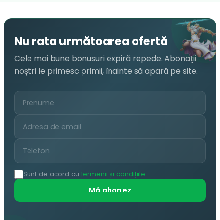
Nu rata următoarea ofertă
Cele mai bune bonusuri expiră repede. Abonații
noștri le primesc primii, înainte să apară pe site.
Sunt de acord cu
termenii și condițiile
Mă abonez