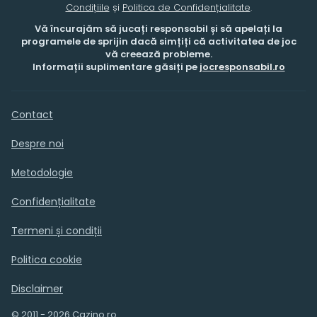
Condițiile
și
Politica de Confidențialitate
.
Vă încurajăm să jucați responsabil și să apelați la
programele de sprijin dacă simțiți că activitatea de joc
vă creează probleme.
Informații suplimentare găsiți pe
jocresponsabil.ro
Contact
Despre noi
Metodologie
Confidențialitate
Termeni și condiții
Politica cookie
Disclaimer
© 2011 - 2026 Cazino.ro