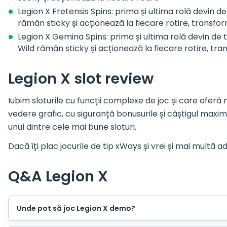
Legion X Fretensis Spins: prima și ultima rolă devin de
rămân sticky și acționează la fiecare rotire, transfo
Legion X Gemina Spins: prima și ultima rolă devin de t
Wild rămân sticky și acționează la fiecare rotire, tr
Legion X slot review
Iubim sloturile cu funcții complexe de joc și care oferă 
vedere grafic, cu siguranță bonusurile și câștigul maxim
unul dintre cele mai bune sloturi.
Dacă îți plac jocurile de tip xWays și vrei și mai multă 
Q&A Legion X
Unde pot să joc Legion X demo?