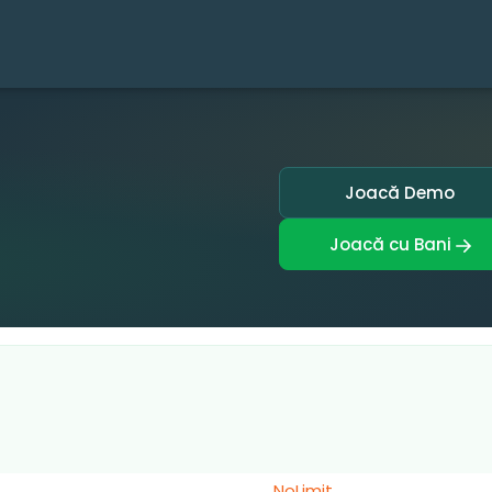
Joacă Demo
Joacă cu Bani
NoLimit