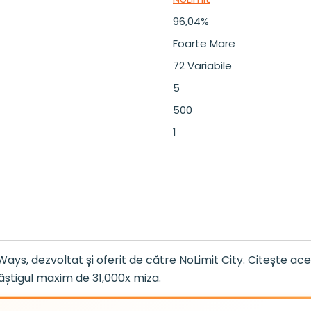
96,04%
Foarte Mare
72 Variabile
5
500
1
ays, dezvoltat și oferit de către NoLimit City. Citește ace
âștigul maxim de 31,000x miza.