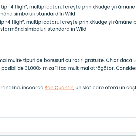
 tip “4 High”, multiplicatorul crește prin xNudge și rămâne 
rmând simboluri standard în Wild
ip “4 High”, multiplicatorul crește prin xNudge și rămâne pe
ansformând simboluri standard în Wild
mai multe tipuri de bonusuri cu rotiri gratuite. Chiar dacă
 posibil de 31,000x miza îl fac mult mai atrăgător. Consid
adrenalină, încearcă
San Quentin
, un slot care oferă un câș