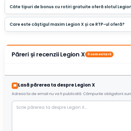
Câte tipuri de bonus cu rotiri gratuite oferă slotul Legio
Care este câștigul maxim Legion X și ce RTP-ul oferă?
Păreri și recenzii Legion X
0 comentarii
Lasă părerea ta despre Legion X
Adresa ta de email nu va fi publicată.
Câmpurile obligatorii su