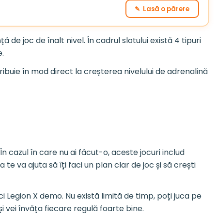
✎ Lasă o părere
de joc de înalt nivel. În cadrul slotului există 4 tipuri
e.
ibuie în mod direct la creșterea nivelului de adrenalină
n cazul în care nu ai făcut-o, aceste jocuri includ
te va ajuta să îți faci un plan clar de joc și să crești
i Legion X demo. Nu există limită de timp, poți juca pe
și vei învăța fiecare regulă foarte bine.