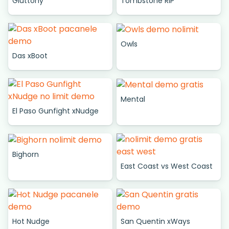
Gluttony
Tombstone RIP
Owls
Das xBoot
Mental
El Paso Gunfight xNudge
Bighorn
East Coast vs West Coast
Hot Nudge
San Quentin xWays