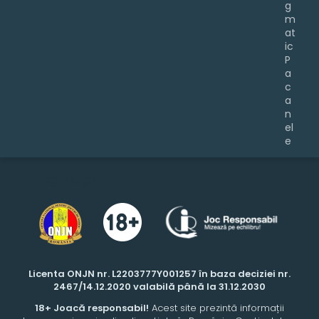
g
m
at
ic
P
a
c
a
n
el
e
Imagini logo
Licenta ONJN nr. L2203777Y001257 în baza deciziei nr.
2467/14.12.2020 valabilă până la 31.12.2030
18+ Joacă responsabil!
Acest site prezintă informații