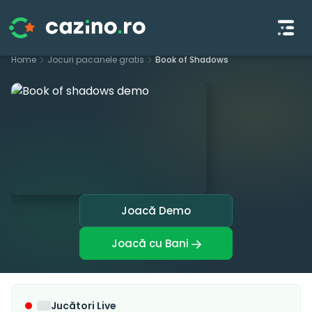
S
Home
Jocuri pacanele gratis
Book of Shadows
k
i
p
t
o
c
o
n
t
Joacă Demo
e
n
Joacă cu Bani
t
Jucători Live