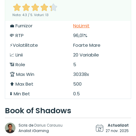
Nota: 4.3 / 5. Voturi: 13
💼 Furnizor
NoLimit
💸 RTP
96,01%
⚡Volatilitate
Foarte Mare
📈 Linii
20 Variabile
📶 Role
5
🏆 Max Win
30338x
⬆️ Max Bet
500
⬇️ Min Bet
0.5
Book of Shadows
Scris de
Actualizat
Darius Carausu
Analist iGaming
27 nov. 2025