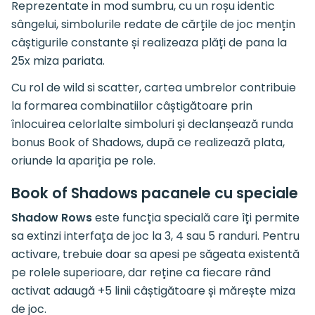
Reprezentate in mod sumbru, cu un roșu identic
sângelui, simbolurile redate de cărțile de joc mențin
câștigurile constante și realizeaza plăți de pana la
25x miza pariata.
Cu rol de wild si scatter, cartea umbrelor contribuie
la formarea combinatiilor câștigătoare prin
înlocuirea celorlalte simboluri și declanșează runda
bonus Book of Shadows, după ce realizează plata,
oriunde la apariția pe role.
Book of Shadows pacanele cu speciale
Shadow Rows
este funcția specială care îți permite
sa extinzi interfața de joc la 3, 4 sau 5 randuri. Pentru
activare, trebuie doar sa apesi pe săgeata existentă
pe rolele superioare, dar reține ca fiecare rând
activat adaugă +5 linii câștigătoare și mărește miza
de joc.