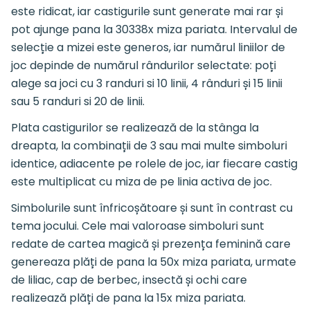
este ridicat, iar castigurile sunt generate mai rar și
pot ajunge pana la 30338x miza pariata. Intervalul de
selecție a mizei este generos, iar numărul liniilor de
joc depinde de numărul rândurilor selectate: poți
alege sa joci cu 3 randuri si 10 linii, 4 rânduri și 15 linii
sau 5 randuri si 20 de linii.
Plata castigurilor se realizează de la stânga la
dreapta, la combinații de 3 sau mai multe simboluri
identice, adiacente pe rolele de joc, iar fiecare castig
este multiplicat cu miza de pe linia activa de joc.
Simbolurile sunt înfricoșătoare și sunt în contrast cu
tema jocului. Cele mai valoroase simboluri sunt
redate de cartea magică și prezența feminină care
genereaza plăți de pana la 50x miza pariata, urmate
de liliac, cap de berbec, insectă și ochi care
realizează plăți de pana la 15x miza pariata.