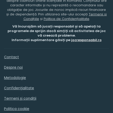
despre cazinouri online licențiate în România. Conținutul are
caracter informativ și nu reprezintă o recomandare sau
obligație de joc. Jocurile de noroc implică riscuri financiare
și de dependență. Prin utilizarea site-ului accepți
Termenii și
Condițiile
și
Politica de Confidențialitate
.
Vă încurajăm să jucați responsabil și să apelați la
programele de sprijin dacă simțiți că activitatea de joc
vă creează probleme.
Informații suplimentare găsiți pe
jocresponsabil.ro
Contact
Despre noi
Metodologie
Confidențialitate
Termeni și condiții
Politica cookie