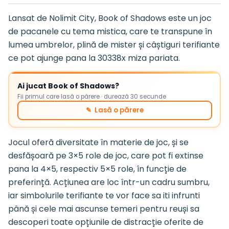
Lansat de Nolimit City, Book of Shadows este un joc
de pacanele cu tema mistica, care te transpune în
lumea umbrelor, plină de mister și câștiguri terifiante
ce pot ajunge pana la 30338x miza pariata.
Ai jucat Book of Shadows?
Fii primul care lasă o părere · durează 30 secunde
✎ Lasă o părere
Jocul oferă diversitate în materie de joc, și se
desfășoară pe 3×5 role de joc, care pot fi extinse
pana la 4×5, respectiv 5×5 role, în funcție de
preferință. Acțiunea are loc într-un cadru sumbru,
iar simbolurile terifiante te vor face sa iti infrunti
până și cele mai ascunse temeri pentru reuși sa
descoperi toate opțiunile de distracție oferite de