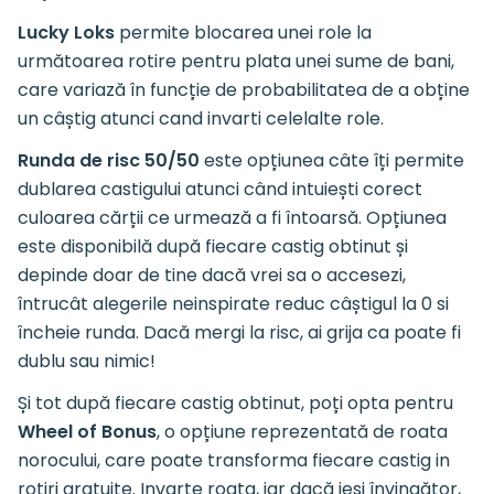
Lucky Loks
permite blocarea unei role la
următoarea rotire pentru plata unei sume de bani,
care variază în funcție de probabilitatea de a obține
un câștig atunci cand invarti celelalte role.
Runda de risc 50/50
este opțiunea câte îți permite
dublarea castigului atunci când intuiești corect
culoarea cărții ce urmează a fi întoarsă. Opțiunea
este disponibilă după fiecare castig obtinut și
depinde doar de tine dacă vrei sa o accesezi,
întrucât alegerile neinspirate reduc câștigul la 0 si
încheie runda. Dacă mergi la risc, ai grija ca poate fi
dublu sau nimic!
Și tot după fiecare castig obtinut, poți opta pentru
Wheel of Bonus
, o opțiune reprezentată de roata
norocului, care poate transforma fiecare castig in
rotiri gratuite. Invarte roata, iar dacă ieși învingător,