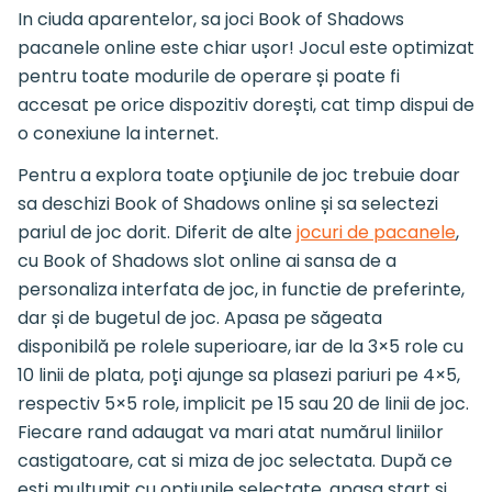
In ciuda aparentelor, sa joci Book of Shadows
pacanele online este chiar ușor! Jocul este optimizat
pentru toate modurile de operare și poate fi
accesat pe orice dispozitiv dorești, cat timp dispui de
o conexiune la internet.
Pentru a explora toate opțiunile de joc trebuie doar
sa deschizi Book of Shadows online și sa selectezi
pariul de joc dorit. Diferit de alte
jocuri de pacanele
,
cu Book of Shadows slot online ai sansa de a
personaliza interfata de joc, in functie de preferinte,
dar și de bugetul de joc. Apasa pe săgeata
disponibilă pe rolele superioare, iar de la 3×5 role cu
10 linii de plata, poți ajunge sa plasezi pariuri pe 4×5,
respectiv 5×5 role, implicit pe 15 sau 20 de linii de joc.
Fiecare rand adaugat va mari atat numărul liniilor
castigatoare, cat si miza de joc selectata. După ce
ești multumit cu opțiunile selectate, apasa start si