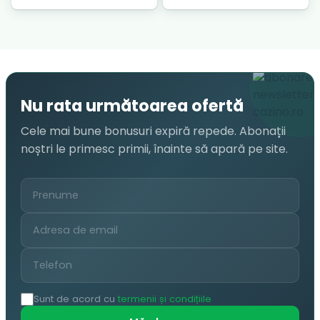
Nu rata următoarea ofertă
Cele mai bune bonusuri expiră repede. Abonații
noștri le primesc primii, înainte să apară pe site.
Sunt de acord cu
termenii și condițiile