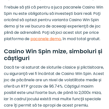
Trebuie să știi că pentru a juca pacanele Casino Win
Spin nu este obligatoriu să investești bani reali. Poți
oricând să optezi pentru varianta Casino Win Spin
demo și te vei bucura de aceeași experiență de joc
plină de adrenalină. Poți să joci acest slot pe orice
platforma de
pacanele demo
, în mod total gratuit.
Casino Win Spin mize, simboluri și
câștiguri
Dacă te-ai saturat de sloturile clasice și plictisitoare,
cu siguranță vei fi încântat de Casino Win Spin. Acest
joc de păcănele are un nivel de volatilitate medie și
oferă un RTP grozav de 96.74%. Câștigul maxim
posibil este unul foarte bun, de până la 2,000x miza,
iar în cadrul jocului există mai multe funcții speciale
care îți permit să te apropi de acest premiu.