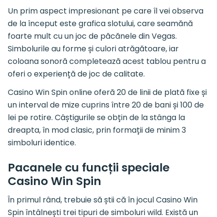
Un prim aspect impresionant pe care îl vei observa
de la început este grafica slotului, care seamănă
foarte mult cu un joc de păcănele din Vegas.
Simbolurile au forme și culori atrăgătoare, iar
coloana sonoră completează acest tablou pentru a
oferi o experiență de joc de calitate.
Casino Win Spin online oferă 20 de linii de plată fixe și
un interval de mize cuprins între 20 de bani și 100 de
lei pe rotire. Câștigurile se obțin de la stânga la
dreapta, în mod clasic, prin formații de minim 3
simboluri identice.
Pacanele cu funcții speciale
Casino Win Spin
În primul rând, trebuie să știi că în jocul Casino Win
Spin întâlnești trei tipuri de simboluri wild. Există un