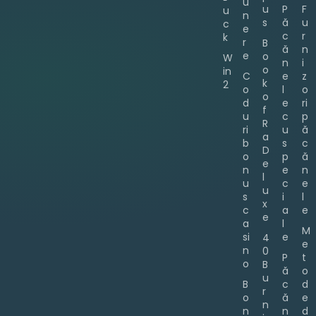
u
u
P
F
u
n
s
ă
u
c
e
c
r
k
r
B
ă
n
e
o
W
n
i
o
in
C
e
z
k
2
o
l
o
o
d
e
ri
f
u
c
p
R
ri
u
ă
a
b
s
c
D
o
p
ă
e
n
e
n
l
u
c
e
u
s
i
l
x
c
a
e
e
a
l
M
si
e
4
e
n
0
P
t
o
B
ă
o
u
B
c
d
r
o
ă
e
n
n
n
d