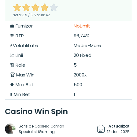
Nota: 3.9 / 5. Voturi: 42
💼 Furnizor
NoLimit
💸 RTP
96,74%
⚡Volatilitate
Medie-Mare
📈 Linii
20 Fixed
📶 Role
5
🏆 Max Win
2000x
⬆️ Max Bet
500
⬇️ Min Bet
1
Casino Win Spin
Scris de
Actualizat
Gabriela Coman
Specialist iGaming
12 dec. 2025