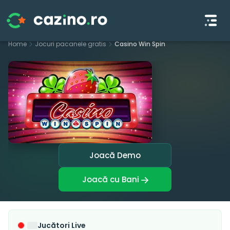
S
Home
Jocuri pacanele gratis
Casino Win Spin
k
i
p
t
o
c
o
n
t
Joacă Demo
e
n
Joacă cu Bani
t
Jucători Live