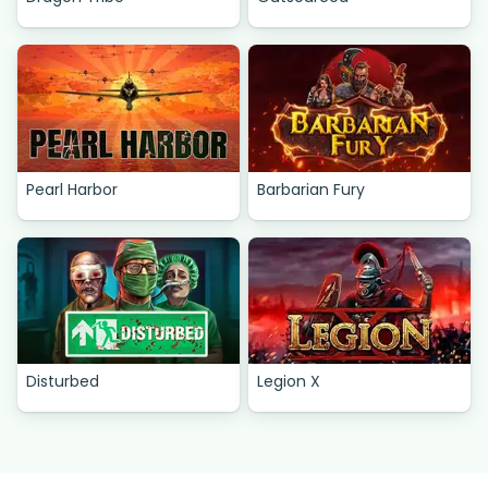
Pearl Harbor
Barbarian Fury
Disturbed
Legion X