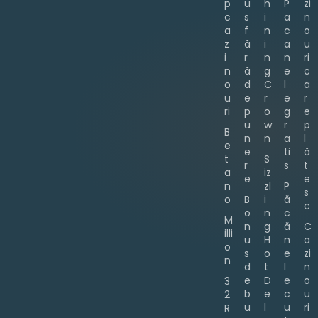
p
u
h
P
zi
c
s
i
a
n
a
f
n
c
o
z
ă
i
a
u
i
r
n
n
ri
n
ă
g
e
c
o
d
C
l
a
u
e
r
e
r
ri
p
o
g
e
u
w
r
p
B
n
n
a
l
e
e
ti
ă
t
S
r
s
t
a
iz
e
e
n
zl
P
s
o
B
i
ă
c
o
n
c
M
n
g
ă
C
illi
u
H
n
a
o
s
o
e
zi
n
d
t
l
n
e
D
e
o
3
b
e
c
u
2
u
l
u
ri
R