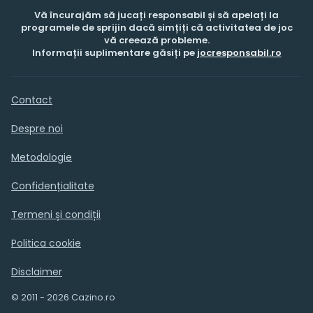
Vă încurajăm să jucați responsabil și să apelați la
programele de sprijin dacă simțiți că activitatea de joc
vă creează probleme.
Informații suplimentare găsiți pe
jocresponsabil.ro
Contact
Despre noi
Metodologie
Confidențialitate
Termeni și condiții
Politica cookie
Disclaimer
© 2011 - 2026 Cazino.ro