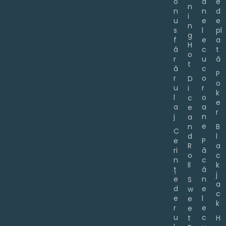
o
ă
e
n
n
n
d
i
u
e
e
n
s
l
pl
g
f
e
a
H
ă
c
t
o
r
u
ă
t
ă
c
P
r
o
D
o
u
r
i
k
l
o
c
e
a
a
e
r
j
n
a
e
n
B
C
d
l
e
P
R
a
ri
ă
o
c
n
c
ll
k
ț
ă
j
e
n
S
a
d
e
w
c
e
l
e
k
r
e
e
u
c
t
H