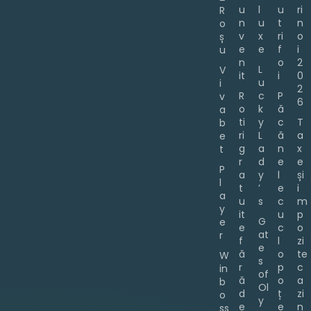
u
l
u
ri
R
n
u
t
n
o
v
x
ri
o
ș
e
e
f
i
u
n
o
2
L
V
it
i
0
u
i
2
R
c
P
v
6
o
k
ă
a
ti
y
c
T
b
ri
L
ă
a
e
g
a
n
x
t
r
d
e
e
P
a
y
l
și
l
t
’
e
i
a
u
s
c
m
y
it
u
p
G
e
e
c
o
at
r
f
l
zi
e
ă
o
te
W
s
r
p
c
in
of
ă
o
a
b
Ol
d
ț
zi
o
y
e
e
n
ss