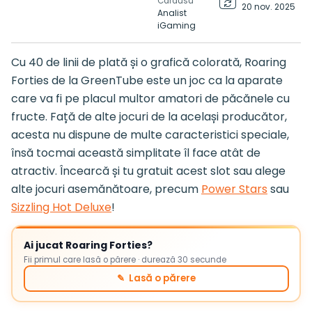
Carausu
20 nov. 2025
Analist
iGaming
Cu 40 de linii de plată și o grafică colorată, Roaring
Forties de la GreenTube este un joc ca la aparate
care va fi pe placul multor amatori de păcănele cu
fructe. Față de alte jocuri de la același producător,
acesta nu dispune de multe caracteristici speciale,
însă tocmai această simplitate îl face atât de
atractiv. Încearcă și tu gratuit acest slot sau alege
alte jocuri asemănătoare, precum
Power Stars
sau
Sizzling Hot Deluxe
!
Ai jucat Roaring Forties?
Fii primul care lasă o părere · durează 30 secunde
✎ Lasă o părere