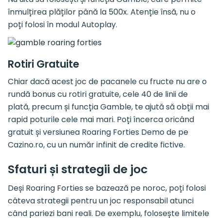
înmulțirea plăților până la 500x. Atenție însă, nu o
poți folosi în modul Autoplay.
Rotiri Gratuite
Chiar dacă acest joc de pacanele cu fructe nu are o
rundă bonus cu rotiri gratuite, cele 40 de linii de
plată, precum și funcția Gamble, te ajută să obții mai
rapid poturile cele mai mari. Poți încerca oricând
gratuit și versiunea Roaring Forties Demo de pe
Cazino.ro, cu un număr infinit de credite fictive.
Sfaturi și strategii de joc
Deși Roaring Forties se bazează pe noroc, poți folosi
câteva strategii pentru un joc responsabil atunci
când pariezi bani reali. De exemplu, folosește limitele