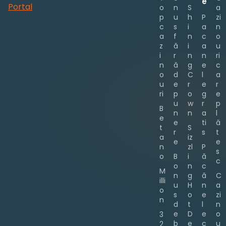
e
o
n
S
a
p
u
h
P
zi
c
s
i
a
n
a
f
n
c
o
z
ă
i
a
u
i
r
n
n
ri
n
ă
g
e
c
o
d
C
l
a
u
e
r
e
r
ri
p
o
g
e
u
w
r
p
B
n
n
a
l
e
e
ti
ă
t
S
r
s
t
a
iz
e
e
n
zl
P
s
o
B
i
ă
c
o
n
c
M
n
g
ă
C
illi
u
H
n
a
o
s
o
e
zi
n
d
t
l
n
e
D
e
o
3
b
e
c
u
2