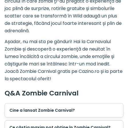
circului în care zombii ți-au pregătit o experiență de
joc plină de surprize, rotirile gratuite și simbolurile
scatter care se transformă în Wild adaugă un plus
de strategie, făcând jocul foarte interesant și plin de
adrenalină.
Așadar, nu mai sta pe gânduri! Hai la Carnavalul
Zombie și descoperă o experiență de neuitat în
lumea încâlcită a circului zombie, unde emoțiile și
câștigurile mari se întâlnesc într-un mod inedit.
Joacă Zombie Carnival gratis pe Cazino.ro și ia parte
la spectacolul oferit!
Q&A Zombie Carnival
Cine a lansat Zombie Carnival?
Ce câștig maxim pot obține în Zombie Carnival?