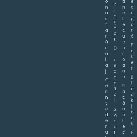
o
ă
e
n
n
n
d
i
u
e
e
n
s
l
pl
g
f
e
a
H
ă
c
t
o
r
u
ă
t
ă
c
P
r
o
D
o
u
r
i
k
l
o
c
e
a
a
e
r
j
n
a
e
n
B
C
d
l
e
P
R
a
ri
ă
o
c
n
c
ll
k
ț
ă
j
e
n
S
a
d
e
w
c
e
l
e
k
r
e
e
u
c
t
H