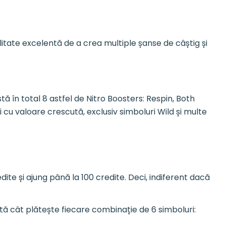
alitate excelentă de a crea multiple șanse de câștig și
tă în total 8 astfel de Nitro Boosters: Respin, Both
ri cu valoare crescută, exclusiv simboluri Wild și multe
dite și ajung până la 100 credite. Deci, indiferent dacă
Iată cât plătește fiecare combinație de 6 simboluri: