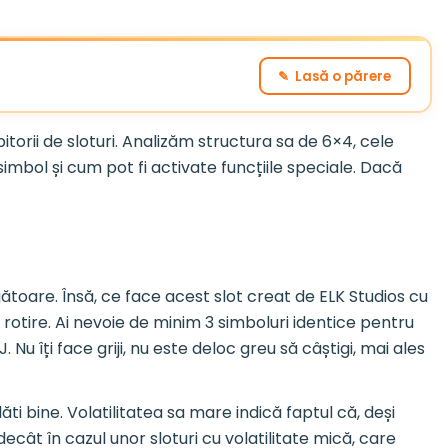
✎ Lasă o părere
bitorii de sloturi. Analizăm structura sa de 6×4, cele
imbol și cum pot fi activate funcțiile speciale. Dacă
gătoare. Însă, ce face acest slot creat de ELK Studios cu
e rotire. Ai nevoie de minim 3 simboluri identice pentru
. Nu îți face griji, nu este deloc greu să câștigi, mai ales
i bine. Volatilitatea sa mare indică faptul că, deși
cât în cazul unor sloturi cu volatilitate mică, care