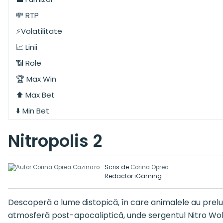
💸 RTP
⚡Volatilitate
📈 Linii
📶 Role
🏆 Max Win
⬆️ Max Bet
⬇️ Min Bet
Nitropolis 2
Scris de
Corina Oprea
Redactor iGaming
Descoperă o lume distopică, în care animalele au preluat
atmosferă post-apocaliptică, unde sergentul Nitro Wolf v