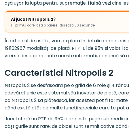
așa ușor la lupta pentru supremație. Hai să vezi cine ie
Ai jucat Nitropolis 2?
Fii primul care lasă o părere · durează 30 secunde
În articolul de astăzi, vom explora în detaliu caracterist
191102967 modalități de plată, RTP-ul de 95% și volatili
vrei să descoperi toate aceste informații, continuă să ci
Caracteristici Nitropolis 2
Nitropolis 2 se desfășoară pe o grilă de 6 role și 4 rând
adevărat unic este sistemul său inovator de plată, care î
ca Nitropolis 2 să plătească, iar acestea pot fi formate din
când există atât de multe funcții speciale care te pot a
Jocul oferă un RTP de 95%, care este puțin sub media ind
câștigurile sunt rare, de obicei sunt semnificative când