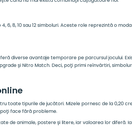
prește când nu mai există combinații câștigătoare noi.
 4, 6, 8, 10 sau 12 simboluri. Aceste role reprezintă o mod
 oferă diverse avantaje temporare pe parcursul jocului. Exis
Upgrade și Nitro Match. Deci, poți primi reînvârtiri, simbolu
online
ru toate tipurile de jucători. Mizele pornesc de la 0,20 cre
o poți face fără probleme.
te de animale, postere și litere, iar valoarea lor diferă. 