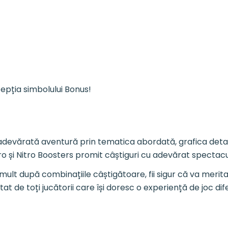
cepția simbolului Bonus!
 adevărată aventură prin tematica abordată, grafica detali
tro și Nitro Boosters promit câștiguri cu adevărat spectac
ult după combinațiile câștigătoare, fii sigur că va merita 
at de toți jucătorii care își doresc o experiență de joc dif