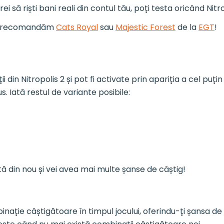
i să riști bani reali din contul tău, poți testa oricând Nitr
îți recomandăm
Cats Royal
sau
Majestic Forest
de la
EGT
!
i din Nitropolis 2 și pot fi activate prin apariția a cel puț
s. Iată restul de variante posibile:
tă din nou și vei avea mai multe șanse de câștig!
ație câștigătoare în timpul jocului, oferindu-ți șansa de a 