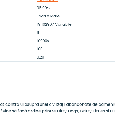
95,00%
Foarte Mare
191102967 Variabile
6
10000x
100
0.20
 controlul asupra unei civilizații abandonate de oameni! S
ine să facă ordine printre Dirty Dogs, Gritty Kitties și P