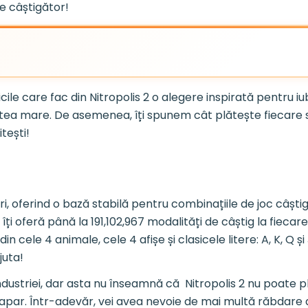
se câștigător!
icile care fac din Nitropolis 2 o alegere inspirată pentru iu
tatea mare. De asemenea, îți spunem cât plătește fiecare s
tești!
uri, oferind o bază stabilă pentru combinațiile de joc câști
ți oferă până la 191,102,967 modalități de câștig la fiecar
 cele 4 animale, cele 4 afișe și clasicele litere: A, K, Q și J
juta!
ustriei, dar asta nu înseamnă că Nitropolis 2 nu poate plăt
 apar. Într-adevăr, vei avea nevoie de mai multă răbdare de