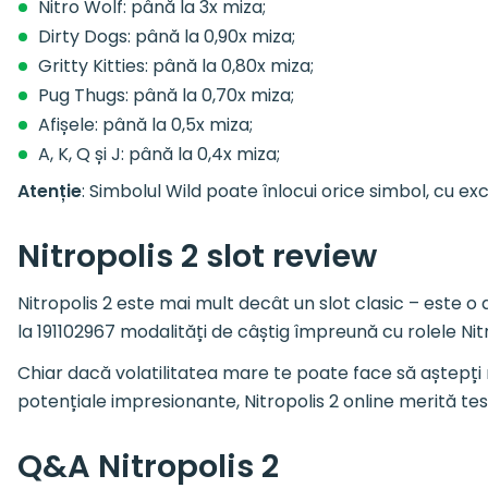
Nitro Wolf: până la 3x miza;
Dirty Dogs: până la 0,90x miza;
Gritty Kitties: până la 0,80x miza;
Pug Thugs: până la 0,70x miza;
Afișele: până la 0,5x miza;
A, K, Q și J: până la 0,4x miza;
Atenție
: Simbolul Wild poate înlocui orice simbol, cu ex
Nitropolis 2 slot review
Nitropolis 2 este mai mult decât un slot clasic – este o
la 191102967 modalități de câștig împreună cu rolele Ni
Chiar dacă volatilitatea mare te poate face să aștepți m
potențiale impresionante, Nitropolis 2 online merită test
Q&A Nitropolis 2