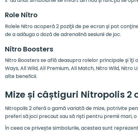
s-au aflat simbolurile se învârt din nou și funcția se o
Role Nitro
Rolele Nitro acoperă 2 poziții de pe ecran și pot conține
de a adăuga o doză de adrenalină sesiunii de joc.
Nitro Boosters
Nitro Boosters se află deasupra rolelor principale și îți
Ways, All Wild, All Premium, All Match, Nitro Wild, Nitro 
alte beneficii.
Mize și câștiguri Nitropolis 2 
Nitropolis 2 oferă o gamă variată de mize, potrivite pent
preferi să joci precaut sau să riști pentru premii mari, 
În ceea ce privește simbolurile, acestea sunt reprezenta