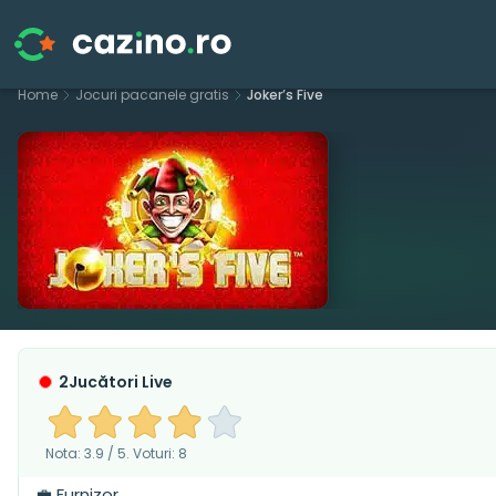
S
Home
Jocuri pacanele gratis
Joker’s Five
k
i
p
t
o
c
o
n
t
e
n
2
Jucători Live
t
Nota: 3.9 / 5. Voturi: 8
💼 Furnizor