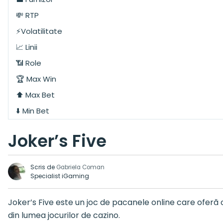
💸 RTP
⚡Volatilitate
📈 Linii
📶 Role
🏆 Max Win
⬆️ Max Bet
⬇️ Min Bet
Joker’s Five
Scris de
Gabriela Coman
Specialist iGaming
Joker’s Five este un joc de pacanele online care oferă o
din lumea jocurilor de cazino.