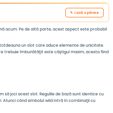
✎ Lasă o părere
nă acum. Pe de altă parte, acest aspect este probabil
m întotdeauna un slot care aduce elemente de unicitate.
e trebuie îmbunătățit este câștigul maxim, acesta fiind
cum să joci acest slot. Regulile de bază sunt identice cu
ri. Atunci când simbolul wild intră în combinații cu