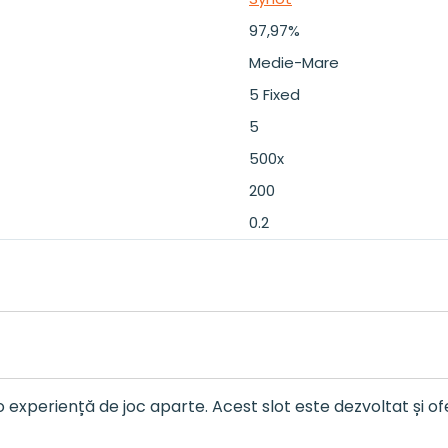
97,97%
Medie-Mare
5 Fixed
5
500x
200
0.2
 experiență de joc aparte. Acest slot este dezvoltat și ofe