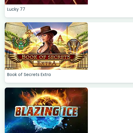
Lucky 77
Book of Secrets Extra