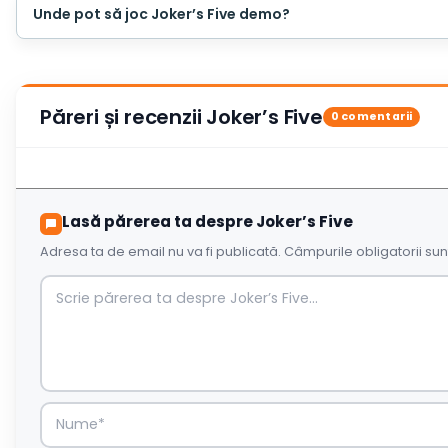
Unde pot să joc Joker’s Five demo?
Păreri și recenzii Joker’s Five
0 comentarii
Lasă părerea ta despre Joker’s Five
Adresa ta de email nu va fi publicată.
Câmpurile obligatorii su