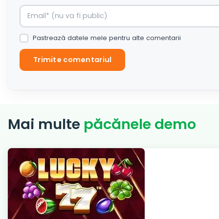
Pastrează datele mele pentru alte comentarii
Mai multe
păcănele demo