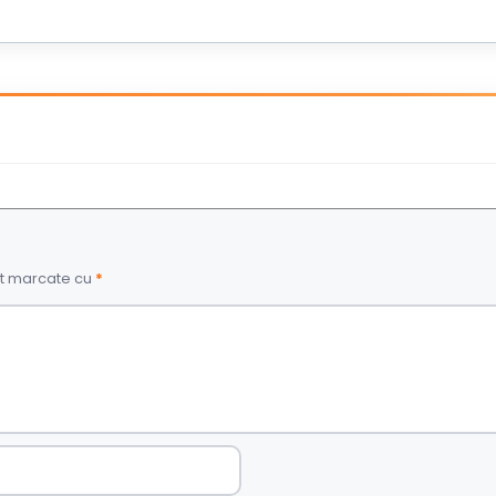
nt marcate cu
*