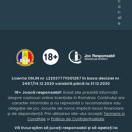
c
a
n
el
e
Imagini logo
Licenta ONJN nr. L2203777Y001257 în baza deciziei nr.
2467/14.12.2020 valabilă până la 31.12.2030
18+ Joacă responsabil!
Acest site prezintă informații
despre cazinouri online licențiate în România. Conținutul are
caracter informativ și nu reprezintă o recomandare sau
obligație de joc. Jocurile de noroc implică riscuri financiare
și de dependență. Prin utilizarea site-ului accepți
Termenii și
Condițiile
și
Politica de Confidențialitate
.
Vă încurajăm să jucați responsabil și să apelați la