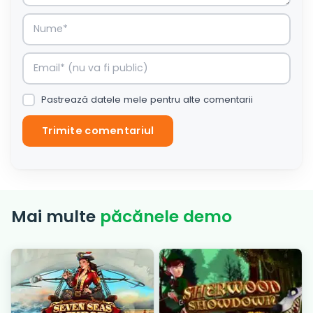
Pastrează datele mele pentru alte comentarii
Mai multe
păcănele demo