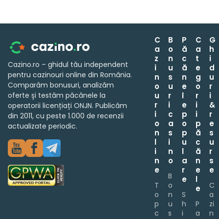
C
B
P
C
G
a
o
ă
a
h
z
n
c
t
i
Cazino.ro – ghidul tău independent
i
u
ă
e
d
pentru cazinouri online din România.
n
s
n
g
u
Comparăm bonusuri, analizăm
o
u
e
o
r
oferte și testăm păcănele la
u
r
l
r
i
r
i
e
i
&
operatorii licențiați ONJN. Publicăm
i
c
p
i
r
din 2011, cu peste 1.000 de recenzii
o
a
o
p
e
actualizate periodic.
n
s
p
ă
s
l
i
u
c
u
i
n
l
ă
r
n
o
a
n
s
e
r
e
e
B
e
l
T
o
C
e
o
n
S
a
p
u
h
P
zi
c
s
i
a
n