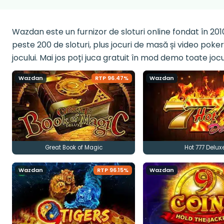
Wazdan este un furnizor de sloturi online fondat în 2010
peste 200 de sloturi, plus jocuri de masă și video poker.
jocului. Mai jos poți juca gratuit în mod demo toate jo
Wazdan
RTP 96.47%
Wazdan
Great Book of Magic
Hot 777 Delux
Wazdan
RTP 96.15%
Wazdan