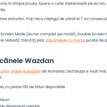
oriu în timpul jocului. Apare o cutie misterioasă pe ecran, 
nia.
atea sloturilor. Poți risca câștigul de până la 7 ori consecu
ig Screen Mode (ecran complet pe mobil), Double Screen Mo
e redusă). Dacă îți plac
păcănelele cu fructe
jucate de p
păcănele Wazdan
urilor online licențiate
din România. Distribuția e mult ma
t:
 cu peste 130 de titluri disponibile
nizori
 de dimensiuni variate