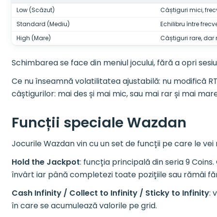
Low (Scăzut)
Câștiguri mici, fre
Standard (Mediu)
Echilibru între frec
High (Mare)
Câștiguri rare, dar
Schimbarea se face din meniul jocului, fără a opri sesi
Ce nu înseamnă volatilitatea ajustabilă: nu modifică R
câștigurilor: mai des și mai mic, sau mai rar și mai mar
Funcții speciale Wazdan
Jocurile Wazdan vin cu un set de funcții pe care le vei 
Hold the Jackpot
: funcția principală din seria 9 Coins.
învârt iar până completezi toate pozițiile sau rămâi fă
Cash Infinity / Collect to Infinity / Sticky to Infinity
: 
în care se acumulează valorile pe grid.