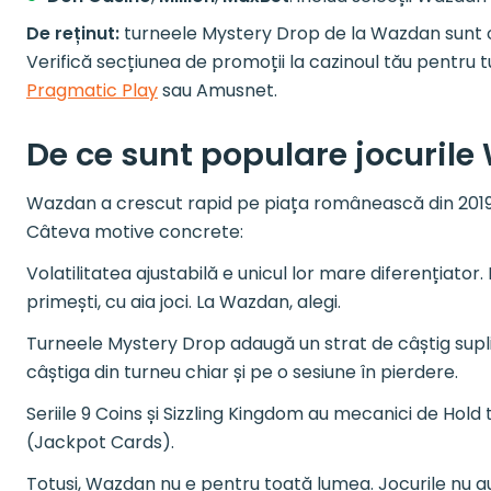
De reținut:
turneele Mystery Drop de la Wazdan sunt or
Verifică secțiunea de promoții la cazinoul tău pentru 
Pragmatic Play
sau Amusnet.
De ce sunt populare jocuril
Wazdan a crescut rapid pe piața românească din 2019 
Câteva motive concrete:
Volatilitatea ajustabilă e unicul lor mare diferențiator
primești, cu aia joci. La Wazdan, alegi.
Turneele Mystery Drop adaugă un strat de câștig suplim
câștiga din turneu chiar și pe o sesiune în pierdere.
Seriile 9 Coins și Sizzling Kingdom au mecanici de Hold 
(Jackpot Cards).
Totuși, Wazdan nu e pentru toată lumea. Jocurile nu au g