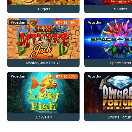
9 Tigers
9 Coins
Wazdan
RTP 96.49%
Wazdan
Mystery Jack Deluxe
Space Spins
Wazdan
RTP 96.50%
Wazdan
Lucky Fish
Dwarfs Fortun