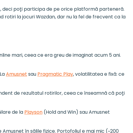
 deci poți participa de pe orice platformă parteneră.
d rotiri la jocuri Wazdan, dar nu la fel de frecvent ca la
line mari, ceea ce era greu de imaginat acum 5 ani.
 La
Amusnet
sau
Pragmatic Play
, volatilitatea e fixă: ce
dent de rezultatul rotirilor, ceea ce înseamnă că poți
milare de la
Playson
(Hold and Win) sau Amusnet
Amusnet în sălile fizice. Portofoliul e mai mic (~200