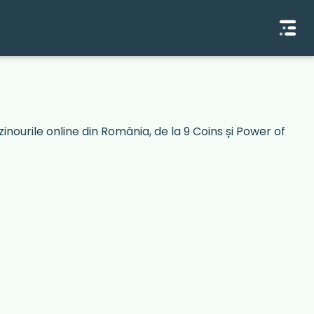
ourile online din România, de la 9 Coins și Power of