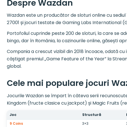
Despre Wazdan
Wazdan este un producător de sloturi online cu sediul 
27001 și jocuri testate de Gaming Labs International (G
Portofoliul cuprinde peste 200 de sloturi, la care se ad
bingo, dar în România, la cazinourile online, găsești apr
Compania a crescut vizibil din 2018 încoace, odată cu int
câștigat premiul „Game Feature of the Year” la Streame
global.
Cele mai populare jocuri W
Jocurile Wazdan se împart în câteva serii recunoscute
Kingdom (fructe clasice cu jackpot) și Magic Fruits (ret
Joc
Structură
9 Coins
3×3