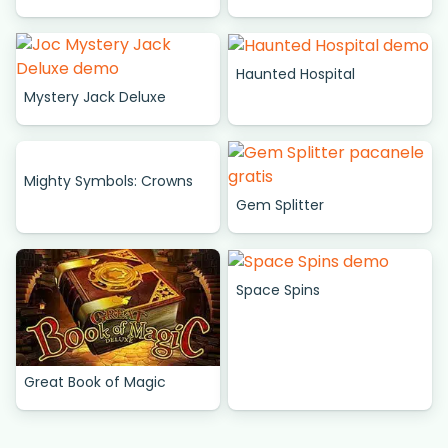
Haunted Hospital
Mystery Jack Deluxe
Mighty Symbols: Crowns
Gem Splitter
Space Spins
Great Book of Magic