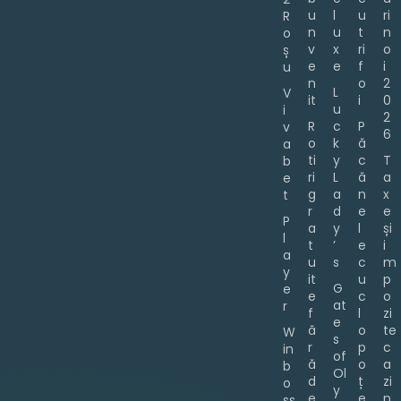
u
l
u
ri
R
n
u
t
n
o
v
x
ri
o
ș
e
e
f
i
u
n
o
2
L
V
it
i
0
u
i
2
R
c
P
v
6
o
k
ă
a
ti
y
c
T
b
ri
L
ă
a
e
g
a
n
x
t
r
d
e
e
P
a
y
l
și
l
t
’
e
i
a
u
s
c
m
y
it
u
p
G
e
e
c
o
at
r
f
l
zi
e
ă
o
te
W
s
r
p
c
in
of
ă
o
a
b
Ol
d
ț
zi
o
y
e
e
n
ss