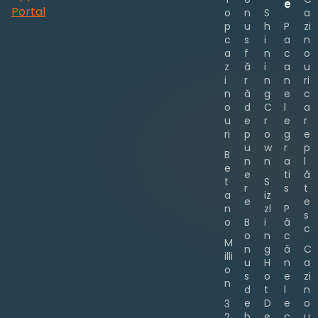
e
o
n
S
a
p
u
h
P
zi
c
s
i
a
n
a
f
n
c
o
z
ă
i
a
u
i
r
n
n
ri
n
ă
g
e
c
o
d
C
l
a
u
e
r
e
r
ri
p
o
g
e
u
w
r
p
B
n
n
a
l
e
e
ti
ă
t
S
r
s
t
a
iz
e
e
n
zl
P
s
o
B
i
ă
c
o
n
c
M
n
g
ă
C
illi
u
H
n
a
o
s
o
e
zi
n
d
t
l
n
e
D
e
o
3
b
e
c
u
2