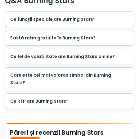
Q&A Burning Stars
Ce funcții speciale are Burning Stars?
Există rotiri gratuite în Burning Stars?
Ce fel de volatilitate are Burning Stars online?
Care este cel mai valoros simbol din Burning
Stars?
Ce RTP are Burning Stars?
Păreri și recenzii Burning Stars