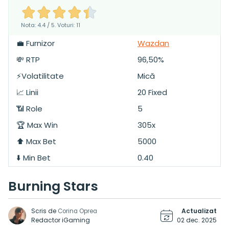
Nota: 4.4 / 5. Voturi: 11
💼 Furnizor
Wazdan
💸 RTP
96,50%
⚡Volatilitate
Mică
📈 Linii
20 Fixed
📶 Role
5
🏆 Max Win
305x
⬆️ Max Bet
5000
⬇️ Min Bet
0.40
Burning Stars
Scris de
Actualizat
Corina Oprea
Redactor iGaming
02 dec. 2025