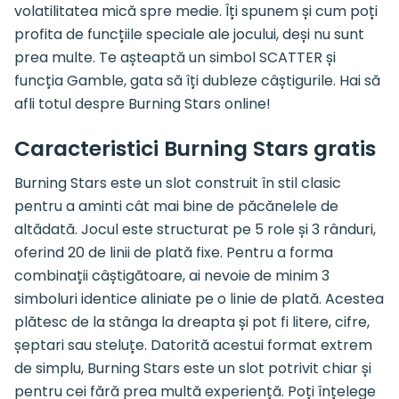
volatilitatea mică spre medie. Îți spunem și cum poți
profita de funcțiile speciale ale jocului, deși nu sunt
prea multe. Te așteaptă un simbol SCATTER și
funcția Gamble, gata să îți dubleze câștigurile. Hai să
afli totul despre Burning Stars online!
Caracteristici Burning Stars gratis
Burning Stars este un slot construit în stil clasic
pentru a aminti cât mai bine de păcănelele de
altădată. Jocul este structurat pe 5 role și 3 rânduri,
oferind 20 de linii de plată fixe. Pentru a forma
combinații câștigătoare, ai nevoie de minim 3
simboluri identice aliniate pe o linie de plată. Acestea
plătesc de la stânga la dreapta și pot fi litere, cifre,
șeptari sau steluțe. Datorită acestui format extrem
de simplu, Burning Stars este un slot potrivit chiar și
pentru cei fără prea multă experiență. Poți înțelege