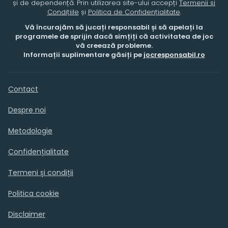
și de dependență. Prin utilizarea site-ului accepți
Termenii și
Condițiile
și
Politica de Confidențialitate
.
Vă încurajăm să jucați responsabil și să apelați la
programele de sprijin dacă simțiți că activitatea de joc
vă creează probleme.
Informații suplimentare găsiți pe
jocresponsabil.ro
Contact
Despre noi
Metodologie
Confidențialitate
Termeni și condiții
Politica cookie
Disclaimer