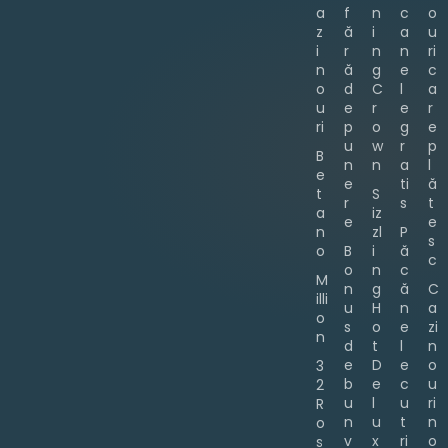
a
f
n
c
o
z
ă
i
a
u
i
r
n
n
ri
n
ă
g
e
c
o
d
C
l
a
u
e
r
e
r
ri
p
o
g
e
u
w
r
p
B
n
n
a
l
e
e
ti
ă
t
S
r
s
t
a
iz
e
e
n
zl
P
s
o
B
i
ă
c
o
n
c
M
n
g
ă
C
illi
u
H
n
a
o
s
o
e
zi
n
d
t
l
n
e
D
e
o
3
b
e
c
u
2
u
l
u
ri
R
n
u
t
n
o
v
x
ri
o
ș