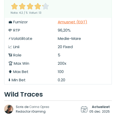
Nota: 4.2 / 5. Voturi: 13
💼 Furnizor
Amusnet (EGT)
💸 RTP
96,20%
⚡Volatilitate
Medie-Mare
📈 Linii
20 Fixed
📶 Role
5
🏆 Max Win
200x
⬆️ Max Bet
100
⬇️ Min Bet
0.20
Wild Traces
Scris de
Actualizat
Corina Oprea
Redactor iGaming
05 dec. 2025