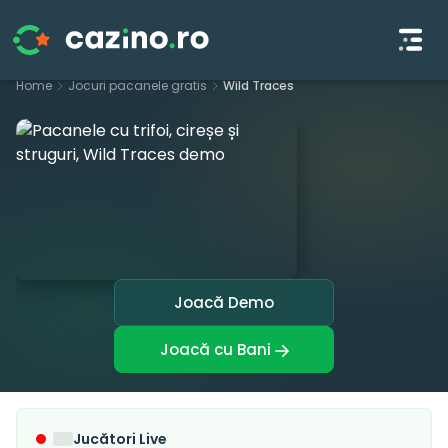
S
Home
Jocuri pacanele gratis
Wild Traces
k
i
p
t
o
c
o
n
t
Joacă Demo
e
n
Joacă cu Bani
t
Jucători Live