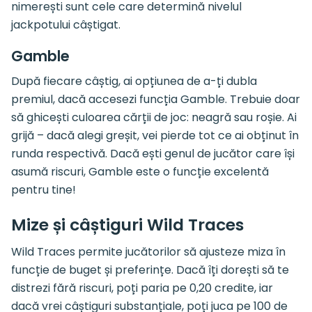
nimerești sunt cele care determină nivelul
jackpotului câștigat.
Gamble
După fiecare câștig, ai opțiunea de a-ți dubla
premiul, dacă accesezi funcția Gamble. Trebuie doar
să ghicești culoarea cărții de joc: neagră sau roșie. Ai
grijă – dacă alegi greșit, vei pierde tot ce ai obținut în
runda respectivă. Dacă ești genul de jucător care își
asumă riscuri, Gamble este o funcție excelentă
pentru tine!
Mize și câștiguri Wild Traces
Wild Traces permite jucătorilor să ajusteze miza în
funcție de buget și preferințe. Dacă îți dorești să te
distrezi fără riscuri, poți paria pe 0,20 credite, iar
dacă vrei câștiguri substanțiale, poți juca pe 100 de