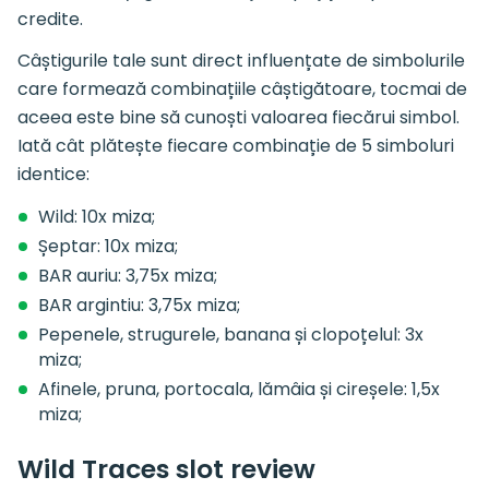
credite.
Câștigurile tale sunt direct influențate de simbolurile
care formează combinațiile câștigătoare, tocmai de
aceea este bine să cunoști valoarea fiecărui simbol.
Iată cât plătește fiecare combinație de 5 simboluri
identice:
Wild: 10x miza;
Șeptar: 10x miza;
BAR auriu: 3,75x miza;
BAR argintiu: 3,75x miza;
Pepenele, strugurele, banana și clopoțelul: 3x
miza;
Afinele, pruna, portocala, lămâia și cireșele: 1,5x
miza;
Wild Traces slot review