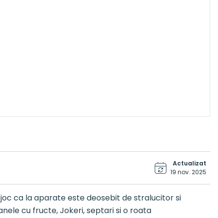
Actualizat
19 nov. 2025
 joc ca la aparate este deosebit de stralucitor si
nele cu fructe, Jokeri, septari si o roata