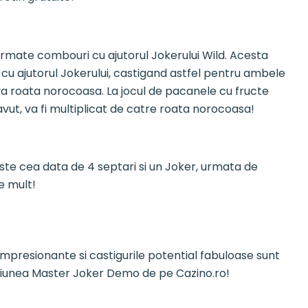
i formate combouri cu ajutorul Jokerului Wild. Acesta
o cu ajutorul Jokerului, castigand astfel pentru ambele
va roata norocoasa. La jocul de pacanele cu fructe
 avut, va fi multiplicat de catre roata norocoasa!
este cea data de 4 septari si un Joker, urmata de
te mult!
 impresionante si castigurile potential fabuloase sunt
versiunea Master Joker Demo de pe Cazino.ro!