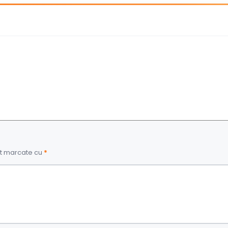
nt marcate cu
*