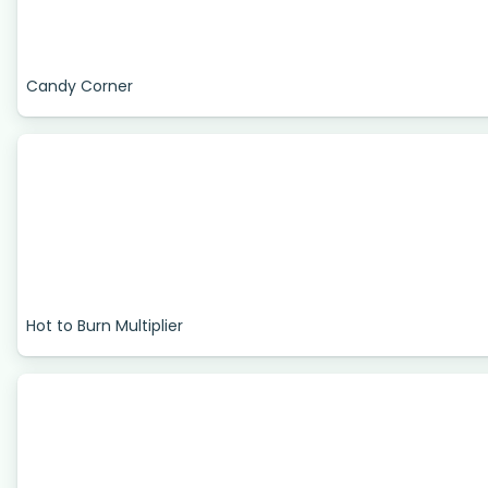
Candy Corner
Hot to Burn Multiplier