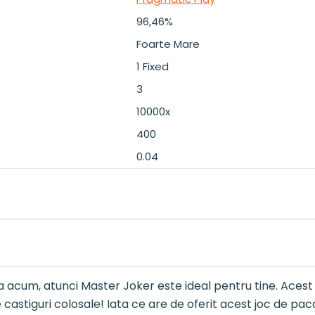
96,46%
Foarte Mare
1 Fixed
3
10000x
400
0.04
ana acum, atunci Master Joker este ideal pentru tine. Acest
 castiguri colosale! Iata ce are de oferit acest joc de paca