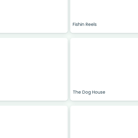
Fishin Reels
The Dog House