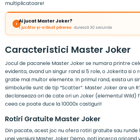
multiplicatoare!
Ai jucat Master Joker?
I
1 jucător și-a lăsat părerea
· durează 30 secunde
Caracteristici Master Joker
Jocul de pacanele Master Joker se numara printre cele m
evidenta, avand un singur rand si 5 role, o Jokerita si 
gratie mai multor elemente. In primul rand, exista un sin
simbolurile sunt de tip “Scatter”. Master Joker are un RT
declanseaza ori de cate ori un Joker (elementul Wild) f
ceea ce poate duce la 10000x castiguri!
Rotiri Gratuite Master Joker
Din pacate, acest joc nu ofera rotiri gratuite sau runde 
unei versiuni Master Joker Demo, poti incerca oricand va