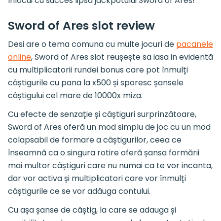
înlocui cu succes lipsa jackpotului Sword of Ares!
Sword of Ares slot review
Desi are o tema comuna cu multe jocuri de
pacanele
online
, Sword of Ares slot reușește sa iasa in evidentă
cu multiplicatorii rundei bonus care pot înmulți
câștigurile cu pana la x500 și sporesc șansele
câștigului cel mare de 10000x miza.
Cu efecte de senzație și câștiguri surprinzătoare,
Sword of Ares oferă un mod simplu de joc cu un mod
colapsabil de formare a câștigurilor, ceea ce
înseamnă ca o singura rotire oferă șansa formării
mai multor câștiguri care nu numai ca te vor incanta,
dar vor activa și multiplicatori care vor înmulți
câștigurile ce se vor adăuga contului.
Cu așa șanse de câștig, la care se adauga și