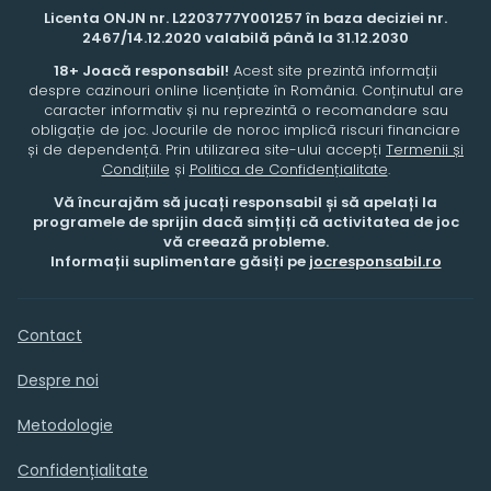
Licenta ONJN nr. L2203777Y001257 în baza deciziei nr.
2467/14.12.2020 valabilă până la 31.12.2030
18+ Joacă responsabil!
Acest site prezintă informații
despre cazinouri online licențiate în România. Conținutul are
caracter informativ și nu reprezintă o recomandare sau
obligație de joc. Jocurile de noroc implică riscuri financiare
și de dependență. Prin utilizarea site-ului accepți
Termenii și
Condițiile
și
Politica de Confidențialitate
.
Vă încurajăm să jucați responsabil și să apelați la
programele de sprijin dacă simțiți că activitatea de joc
vă creează probleme.
Informații suplimentare găsiți pe
jocresponsabil.ro
Contact
Despre noi
Metodologie
Confidențialitate