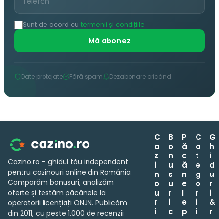
Sunt de acord cu
termenii și condițiile
Mă abonez
Date protejate
Fără spam
Dezabonare oricând
C
B
P
C
G
a
o
ă
a
h
z
n
c
t
i
Cazino.ro – ghidul tău independent
i
u
ă
e
d
pentru cazinouri online din România.
n
s
n
g
u
Comparăm bonusuri, analizăm
o
u
e
o
r
oferte și testăm păcănele la
u
r
l
r
i
r
i
e
i
&
operatorii licențiați ONJN. Publicăm
i
c
p
i
r
din 2011, cu peste 1.000 de recenzii