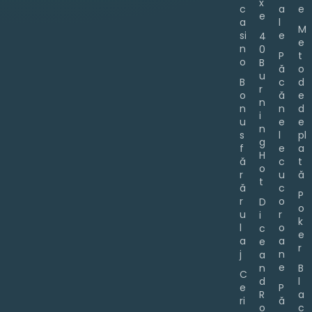
x
c
a
e
e
a
l
M
si
e
4
e
n
0
P
t
o
B
ă
o
u
B
c
d
r
o
ă
e
n
n
n
d
i
u
e
e
n
s
l
pl
g
f
e
a
H
ă
c
t
o
r
u
ă
t
ă
c
P
r
o
D
o
u
r
i
k
l
o
c
e
a
a
e
r
j
n
a
e
n
B
C
d
l
e
P
R
a
ri
ă
o
c