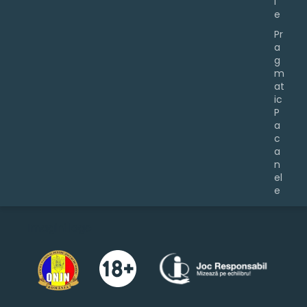
l
e
Pr
a
g
m
at
ic
P
a
c
a
n
el
e
Imagini logo