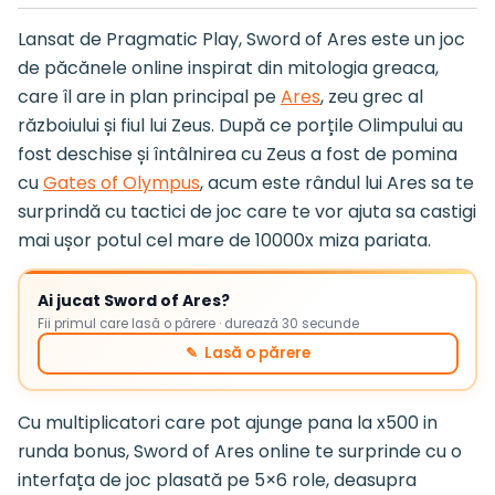
Lansat de Pragmatic Play, Sword of Ares este un joc
de păcănele online inspirat din mitologia greaca,
care îl are in plan principal pe
Ares
, zeu grec al
războiului și fiul lui Zeus. După ce porțile Olimpului au
fost deschise și întâlnirea cu Zeus a fost de pomina
cu
Gates of Olympus
, acum este rândul lui Ares sa te
surprindă cu tactici de joc care te vor ajuta sa castigi
mai ușor potul cel mare de 10000x miza pariata.
Ai jucat Sword of Ares?
Fii primul care lasă o părere · durează 30 secunde
✎ Lasă o părere
Cu multiplicatori care pot ajunge pana la x500 in
runda bonus, Sword of Ares online te surprinde cu o
interfața de joc plasată pe 5×6 role, deasupra