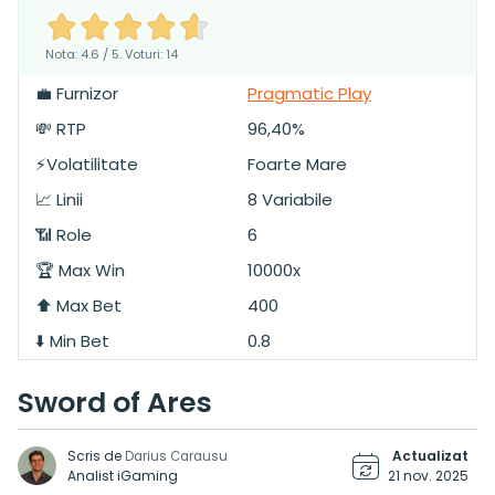
Nota: 4.6 / 5. Voturi: 14
💼 Furnizor
Pragmatic Play
💸 RTP
96,40%
⚡Volatilitate
Foarte Mare
📈 Linii
8 Variabile
📶 Role
6
🏆 Max Win
10000x
⬆️ Max Bet
400
⬇️ Min Bet
0.8
Sword of Ares
Scris de
Actualizat
Darius Carausu
Analist iGaming
21 nov. 2025