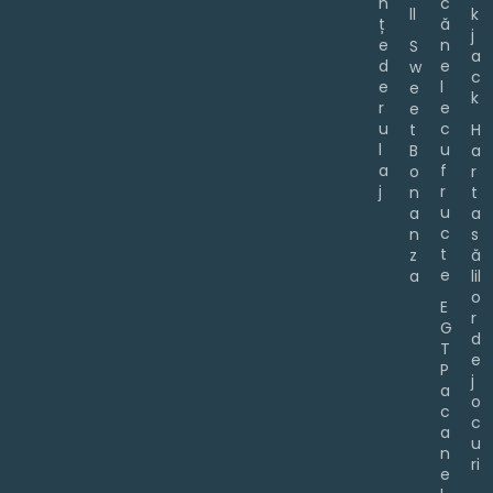
n
c
ll
k
ț
ă
j
e
n
S
a
d
e
w
c
e
l
e
k
r
e
e
u
c
t
H
l
u
B
a
a
f
o
r
j
r
n
t
u
a
a
c
n
s
t
z
ă
e
a
lil
o
E
r
G
d
T
e
P
j
a
o
c
c
a
u
n
ri
e