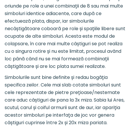
oriunde pe role a unei combinații de 8 sau mai multe
simboluri identice adiacente, care după ce
efectuează plata, dispar, iar simbolurile
necâștigătoare coboară pe role și spațiile libere sunt
ocupate de alte simboluri. Acesta este modul de
colapsare, în care mai multe câștiguri se pot realiza
cu o singura rotire și nu este limitat, procesul având
loc până când nu se mai formează combinații
câștigătoare și are loc plata sumei realizate.
Simbolurile sunt bine definite și redau bogăția
specifica zeilor. Cele mai slab cotate simboluri sunt
cele reprezentate de pietre prețioase/nestemate
care aduc câștiguri de pana la 3x miza. Sabia lui Ares,
scutul, carul și coiful armurii sunt de aur, iar apariția
acestor simboluri pe interfața de joc vor genera
câștiguri cuprinse între 2x și 20x miza pariata.