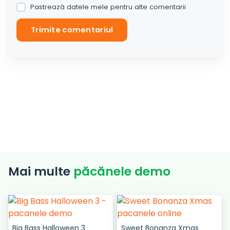
Pastrează datele mele pentru alte comentarii
Mai multe
păcănele demo
Big Bass Halloween 3
Sweet Bonanza Xmas