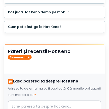
Pot juca Hot Keno demo pe mobil?
Cum pot câștiga la Hot Keno?
Păreri și recenzii Hot Keno
0 comentarii
Lasă părerea ta despre Hot Keno
Adresa ta de email nu va fi publicată.
Câmpurile obligatorii
sunt marcate cu
*