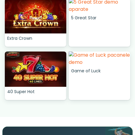
5 Great Star
Extra Crown
Game of Luck
40 Super Hot