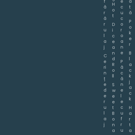
f
e
a
H
ă
c
t
o
r
u
ă
t
ă
c
P
r
o
D
o
u
r
i
k
l
o
c
e
a
a
e
r
j
n
a
e
n
B
C
d
l
e
P
R
a
ri
ă
o
c
n
c
ll
k
ț
ă
j
e
n
S
a
d
e
w
c
e
l
e
k
r
e
e
u
c
t
H
l
u
B
a
a
f
o
r
j
r
n
t
u
a
a