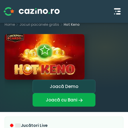
S
Home
Jocuri pacanele gratis
Hot Keno
k
i
p
t
o
c
o
n
t
Joacă Demo
e
n
Joacă cu Bani
t
Jucători Live