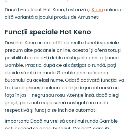
Dacă ți-a plăcut Hot Keno, testează și
Keno
online, o
altă variantă a jocului produs de Amusnet!
Funcții speciale Hot Keno
Deși Hot Keno nu are atât de multe funcții speciale
precum alte păcănele online, acesta îți oferă totuși
posibilitatea de a-ți dubla câștigurile prin opțiunea
Gamble. Practic, după ce ai câștigat o rundă, poți
decide să intri în runda Gamble prin apăsarea
butonului cu același nume. Odată activată funcția, va
trebui să ghicești culoarea cărții de joc întoarsă cu
fața în jos – negru sau roșu. Atenție însă, dacă alegi
greșit, pierzi întreaga sumă câștigată în runda
respectivă și funcția se închide automat!
Important: Dacă nu vrei să continui runda Gamble,
poți oricând să apeși butonul ,,Collect”, care îți