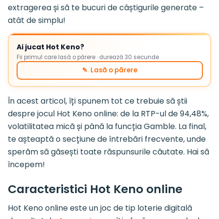
extragerea și să te bucuri de câștigurile generate –
atât de simplu!
Ai jucat Hot Keno?
Fii primul care lasă o părere · durează 30 secunde
✎ Lasă o părere
În acest articol, îți spunem tot ce trebuie să știi
despre jocul Hot Keno online: de la RTP-ul de 94,48%,
volatilitatea mică și până la funcția Gamble. La final,
te așteaptă o secțiune de întrebări frecvente, unde
sperăm să găsești toate răspunsurile căutate. Hai să
începem!
Caracteristici Hot Keno online
Hot Keno online este un joc de tip loterie digitală