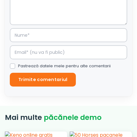
Pastrează datele mele pentru alte comentarii
Mai multe
păcănele demo