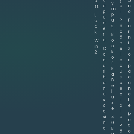
d
ț
zi
o
y
e
e
n
ss
m
p
i
o
p
L
u
u
P
F
u
n
s
ă
u
c
e
c
r
k
r
B
ă
n
e
o
W
n
i
o
in
C
e
z
k
2
o
l
o
o
d
e
ri
f
u
c
p
R
ri
u
ă
a
b
s
c
D
o
p
ă
e
n
e
n
l
u
c
e
u
s
i
l
x
c
a
e
e
a
l
M
si
e
4
e
n
0
P
t
o
B
ă
o