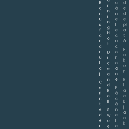
u
B
c
d
r
o
ă
e
n
n
n
d
i
u
e
e
n
s
l
pl
g
f
e
a
H
ă
c
t
o
r
u
ă
t
ă
c
P
r
o
D
o
u
r
i
k
l
o
c
e
a
a
e
r
j
n
a
e
n
B
C
d
l
e
P
R
a
ri
ă
o
c
n
c
ll
k
ț
ă
j
e
n
S
a
d
e
w
c
e
l
e
k
r
e
e