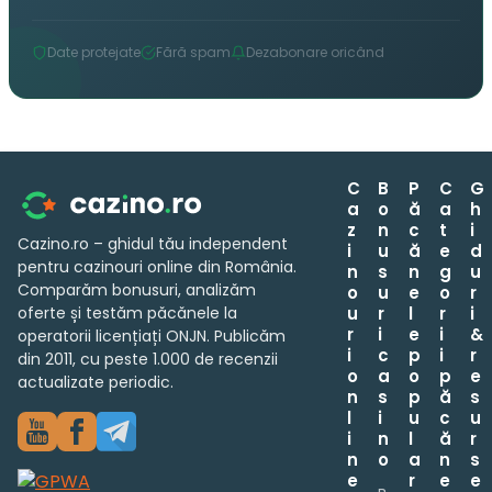
Date protejate
Fără spam
Dezabonare oricând
C
B
P
C
G
a
o
ă
a
h
z
n
c
t
i
Cazino.ro – ghidul tău independent
i
u
ă
e
d
pentru cazinouri online din România.
n
s
n
g
u
Comparăm bonusuri, analizăm
o
u
e
o
r
oferte și testăm păcănele la
u
r
l
r
i
r
i
e
i
&
operatorii licențiați ONJN. Publicăm
i
c
p
i
r
din 2011, cu peste 1.000 de recenzii
o
a
o
p
e
actualizate periodic.
n
s
p
ă
s
l
i
u
c
u
i
n
l
ă
r
n
o
a
n
s
e
r
e
e