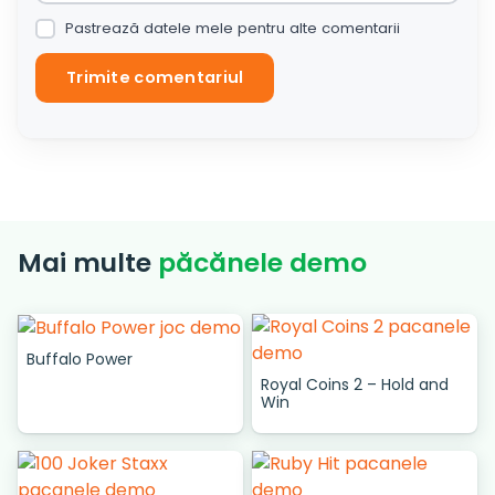
Pastrează datele mele pentru alte comentarii
Mai multe
păcănele demo
Buffalo Power
Royal Coins 2 – Hold and
Win