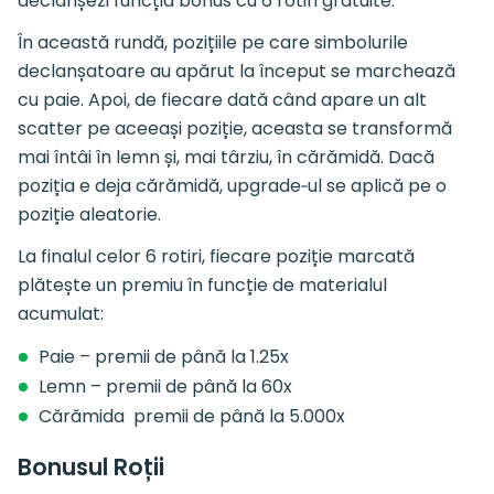
declanșezi funcția bonus cu 6 rotiri gratuite.
În această rundă, pozițiile pe care simbolurile
declanșatoare au apărut la început se marchează
cu paie. Apoi, de fiecare dată când apare un alt
scatter pe aceeași poziție, aceasta se transformă
mai întâi în lemn și, mai târziu, în cărămidă. Dacă
poziția e deja cărămidă, upgrade‑ul se aplică pe o
poziție aleatorie.
La finalul celor 6 rotiri, fiecare poziție marcată
plătește un premiu în funcție de materialul
acumulat:
Paie – premii de până la 1.25x
Lemn – premii de până la 60x
Cărămida premii de până la 5.000x
Bonusul Roții