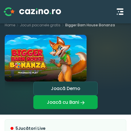
S
Home
Jocuri pacanele gratis
Bigger Barn House Bonanza
k
i
p
t
o
c
o
n
t
Joacă Demo
e
n
Joacă cu Bani
t
5
Jucători Live