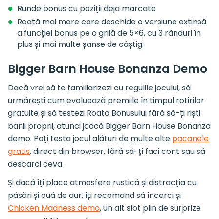
Runde bonus cu poziții deja marcate
Roată mai mare care deschide o versiune extinsă
a funcției bonus pe o grilă de 5×6, cu 3 rânduri în
plus și mai multe șanse de câștig.
Bigger Barn House Bonanza Demo
Dacă vrei să te familiarizezi cu regulile jocului, să
urmărești cum evoluează premiile în timpul rotirilor
gratuite și să testezi Roata Bonusului fără să-ți riști
banii proprii, atunci joacă Bigger Barn House Bonanza
demo. Poți testa jocul alături de multe alte
pacanele
gratis
, direct din browser, fără să-ți faci cont sau să
descarci ceva.
Și dacă îți place atmosfera rustică și distracția cu
păsări și ouă de aur, îți recomand să încerci și
Chicken Madness demo
, un alt slot plin de surprize