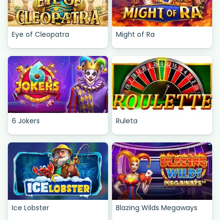
Eye of Cleopatra
Might of Ra
6 Jokers
Ruleta
Ice Lobster
Blazing Wilds Megaways