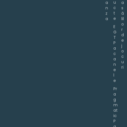
u
a
a
c
n
s
t
z
ă
e
a
lil
o
E
r
G
d
T
e
P
j
a
o
c
c
a
u
n
ri
e
l
e
Pr
a
g
m
at
ic
P
a