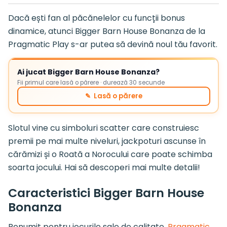
Dacă ești fan al păcănelelor cu funcții bonus
dinamice, atunci Bigger Barn House Bonanza de la
Pragmatic Play s-ar putea să devină noul tău favorit.
Ai jucat Bigger Barn House Bonanza?
Fii primul care lasă o părere · durează 30 secunde
✎ Lasă o părere
Slotul vine cu simboluri scatter care construiesc
premii pe mai multe niveluri, jackpoturi ascunse în
cărămizi și o Roată a Norocului care poate schimba
soarta jocului. Hai să descoperi mai multe detalii!
Caracteristici Bigger Barn House
Bonanza
Renumit pentru jocurile sale de calitate,
Pragmatic