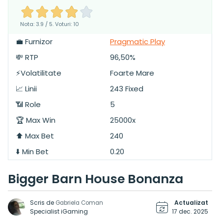
Nota: 3.9 / 5. Voturi: 10
💼 Furnizor
Pragmatic Play
💸 RTP
96,50%
⚡Volatilitate
Foarte Mare
📈 Linii
243 Fixed
📶 Role
5
🏆 Max Win
25000x
⬆️ Max Bet
240
⬇️ Min Bet
0.20
Bigger Barn House Bonanza
Scris de
Actualizat
Gabriela Coman
Specialist iGaming
17 dec. 2025