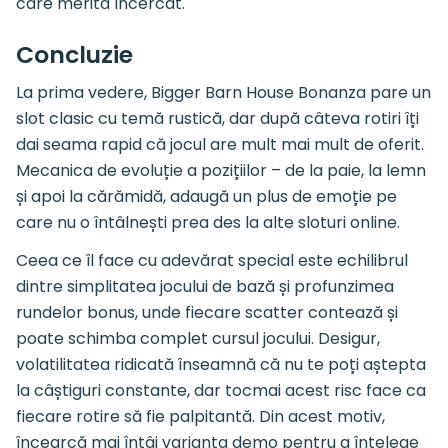
care merită încercat.
Concluzie
La prima vedere, Bigger Barn House Bonanza pare un
slot clasic cu temă rustică, dar după câteva rotiri îți
dai seama rapid că jocul are mult mai mult de oferit.
Mecanica de evoluție a pozițiilor – de la paie, la lemn
și apoi la cărămidă, adaugă un plus de emoție pe
care nu o întâlnești prea des la alte sloturi online.
Ceea ce îl face cu adevărat special este echilibrul
dintre simplitatea jocului de bază și profunzimea
rundelor bonus, unde fiecare scatter contează și
poate schimba complet cursul jocului. Desigur,
volatilitatea ridicată înseamnă că nu te poți aștepta
la câștiguri constante, dar tocmai acest risc face ca
fiecare rotire să fie palpitantă. Din acest motiv,
încearcă mai întâi varianta demo pentru a înțelege