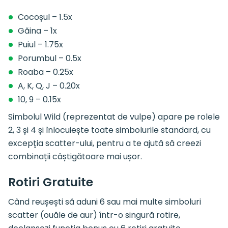
Cocoșul – 1.5x
Găina – 1x
Puiul – 1.75x
Porumbul – 0.5x
Roaba – 0.25x
A, K, Q, J – 0.20x
10, 9 – 0.15x
Simbolul Wild (reprezentat de vulpe) apare pe rolele
2, 3 și 4 și înlocuiește toate simbolurile standard, cu
excepția scatter-ului, pentru a te ajută să creezi
combinații câștigătoare mai ușor.
Rotiri Gratuite
Când reușești să aduni 6 sau mai multe simboluri
scatter (ouăle de aur) într-o singură rotire,