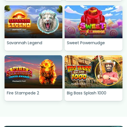
Savannah Legend
Sweet Powernudge
Fire Stampede 2
Big Bass Splash 1000