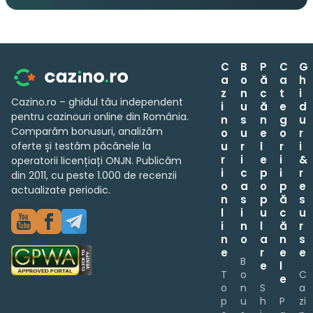
C
B
P
C
G
a
o
ă
a
h
z
n
c
t
i
Cazino.ro – ghidul tău independent
i
u
ă
e
d
pentru cazinouri online din România.
n
s
n
g
u
Comparăm bonusuri, analizăm
o
u
e
o
r
oferte și testăm păcănele la
u
r
l
r
i
r
i
e
i
&
operatorii licențiați ONJN. Publicăm
i
c
p
i
r
din 2011, cu peste 1.000 de recenzii
o
a
o
p
e
actualizate periodic.
n
s
p
ă
s
l
i
u
c
u
i
n
l
ă
r
n
o
a
n
s
e
r
e
e
B
e
l
T
o
C
e
o
n
S
a
p
u
h
P
zi