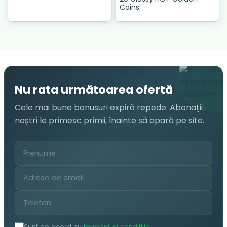
Coins
Nu rata următoarea ofertă
Cele mai bune bonusuri expiră repede. Abonații
noștri le primesc primii, înainte să apară pe site.
Sunt de acord cu
termenii și condițiile