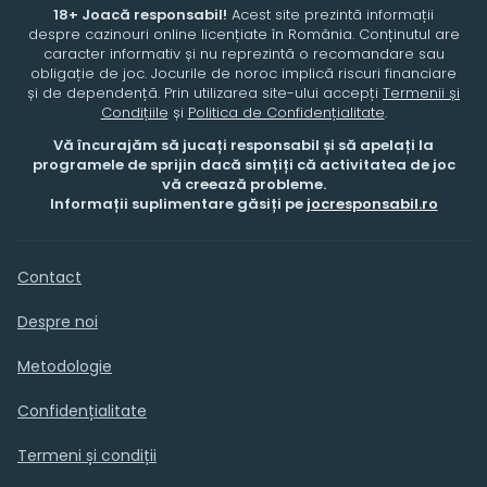
18+ Joacă responsabil!
Acest site prezintă informații
despre cazinouri online licențiate în România. Conținutul are
caracter informativ și nu reprezintă o recomandare sau
obligație de joc. Jocurile de noroc implică riscuri financiare
și de dependență. Prin utilizarea site-ului accepți
Termenii și
Condițiile
și
Politica de Confidențialitate
.
Vă încurajăm să jucați responsabil și să apelați la
programele de sprijin dacă simțiți că activitatea de joc
vă creează probleme.
Informații suplimentare găsiți pe
jocresponsabil.ro
Contact
Despre noi
Metodologie
Confidențialitate
Termeni și condiții