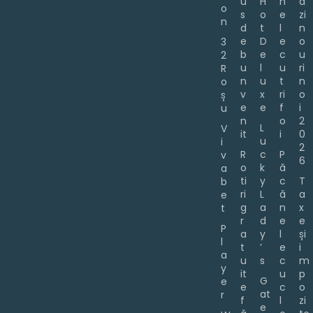
u
H
n
a
o
s
o
e
zi
n
d
t
l
n
e
D
e
o
3
b
e
c
u
2
u
l
u
ri
R
n
u
t
n
o
v
x
ri
o
ș
e
e
f
i
u
n
o
2
L
V
it
i
0
u
i
2
R
c
P
v
6
o
k
ă
a
ti
y
c
T
b
ri
L
ă
a
e
g
a
n
x
t
r
d
e
e
P
a
y
l
și
l
t
’
e
i
a
u
s
c
m
y
it
u
p
G
e
e
c
o
at
r
f
l
zi
e