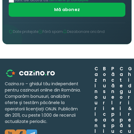
Mă abonez
Date protejate
Fără spam
Dezabonare oricând
C
B
P
C
G
a
o
ă
a
h
z
n
c
t
i
Cazino.ro – ghidul tău independent
i
u
ă
e
d
pentru cazinouri online din România.
n
s
n
g
u
Comparăm bonusuri, analizăm
o
u
e
o
r
oferte și testăm păcănele la
u
r
l
r
i
r
i
e
i
&
operatorii licențiați ONJN. Publicăm
i
c
p
i
r
din 2011, cu peste 1.000 de recenzii
o
a
o
p
e
actualizate periodic.
n
s
p
ă
s
l
i
u
c
u