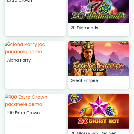
Extra Crown
20 Diamonds
Aloha Party
Great Empire
100 Extra Crown
20 Glossy HOT Golden