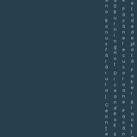
si
e
4
e
n
0
P
t
o
B
ă
o
u
B
c
d
r
o
ă
e
n
n
n
d
i
u
e
e
n
s
l
pl
g
f
e
a
H
ă
c
t
o
r
u
ă
t
ă
c
P
r
o
D
o
u
r
i
k
l
o
c
e
a
a
e
r
j
n
a
e
n
B
C
d
l
e
P
R
a
ri
ă
o
c
n
c
ll
k
ț
ă
j
e
n
S