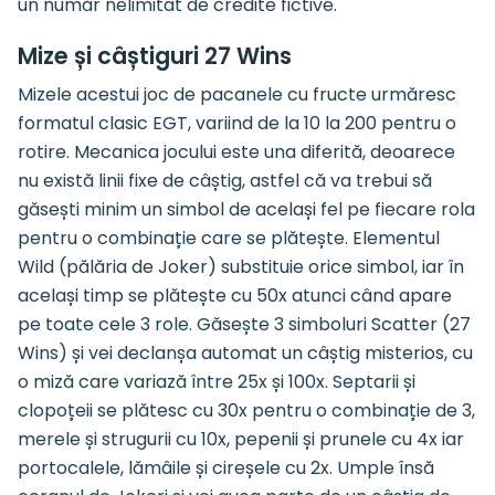
un număr nelimitat de credite fictive.
Mize și câștiguri 27 Wins
Mizele acestui joc de pacanele cu fructe urmăresc
formatul clasic EGT, variind de la 10 la 200 pentru o
rotire. Mecanica jocului este una diferită, deoarece
nu există linii fixe de câștig, astfel că va trebui să
găsești minim un simbol de același fel pe fiecare rola
pentru o combinație care se plătește. Elementul
Wild (pălăria de Joker) substituie orice simbol, iar în
același timp se plătește cu 50x atunci când apare
pe toate cele 3 role. Găsește 3 simboluri Scatter (27
Wins) și vei declanșa automat un câștig misterios, cu
o miză care variază între 25x și 100x. Septarii și
clopoțeii se plătesc cu 30x pentru o combinație de 3,
merele și strugurii cu 10x, pepenii și prunele cu 4x iar
portocalele, lămâile și cireșele cu 2x. Umple însă