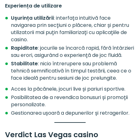
Experiența de utilizare
Ușurința utilizării
: interfața intuitivă face
navigarea prin secțiuni o plăcere, chiar și pentru
utilizatorii mai puțin familiarizați cu aplicațiile de
casino.
Rapiditate
: jocurile se încarcă rapid, fără întârzieri
sau erori, asigurând o experiență de joc fluidă.
Stabilitate
: nicio întrerupere sau problemă
tehnică semnificativă în timpul testării, ceea ce o
face ideală pentru sesiuni de joc prelungite.
Acces la păcănele, jocuri live și pariuri sportive.
Posibilitatea de a revendica bonusuri și promoții
personalizate.
Gestionarea ușoară a depunerilor și retragerilor.
Verdict Las Vegas casino