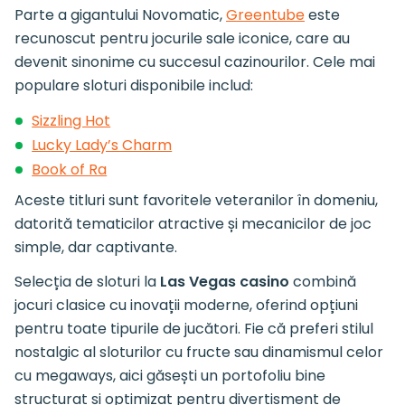
Parte a gigantului Novomatic,
Greentube
este
recunoscut pentru jocurile sale iconice, care au
devenit sinonime cu succesul cazinourilor. Cele mai
populare sloturi disponibile includ:
Sizzling Hot
Lucky Lady’s Charm
Book of Ra
Aceste titluri sunt favoritele veteranilor în domeniu,
datorită tematicilor atractive și mecanicilor de joc
simple, dar captivante.
Selecția de sloturi la
Las Vegas casino
combină
jocuri clasice cu inovații moderne, oferind opțiuni
pentru toate tipurile de jucători. Fie că preferi stilul
nostalgic al sloturilor cu fructe sau dinamismul celor
cu megaways, aici găsești un portofoliu bine
structurat și optimizat pentru divertisment de