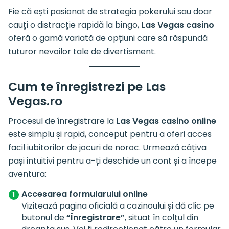
Fie că ești pasionat de strategia pokerului sau doar
cauți o distracție rapidă la bingo,
Las Vegas casino
oferă o gamă variată de opțiuni care să răspundă
tuturor nevoilor tale de divertisment.
Cum te înregistrezi pe Las
Vegas.ro
Procesul de înregistrare la
Las Vegas casino online
este simplu și rapid, conceput pentru a oferi acces
facil iubitorilor de jocuri de noroc. Urmează câțiva
pași intuitivi pentru a-ți deschide un cont și a începe
aventura:
Accesarea formularului online
Vizitează pagina oficială a cazinoului și dă clic pe
butonul de
“Înregistrare”
, situat în colțul din