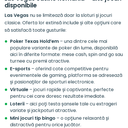
disponibile
Las Vegas
nu se limitează doar la sloturi și jocuri
clasice. Oferta lor extinsă include și alte opțiuni care
să satisfacă toate gusturile:
Poker Texas Hold’em
– una dintre cele mai
populare variante de poker din lume, disponibilă
aici în diferite formate: mese cash, spin and go sau
turnee cu premii atractive.
E-sports
– oferind cote competitive pentru
evenimentele de gaming, platforma se adresează
și pasionaților de sporturi electronice.
Virtuale
– jocuri rapide și captivante, perfecte
pentru cei care doresc rezultate imediate.
Loterii
– aici poți testa șansele tale cu extrageri
variate și jackpoturi atractive.
Mini jocuri tip bingo
– o opțiune relaxantă și
distractivă pentru orice jucător.