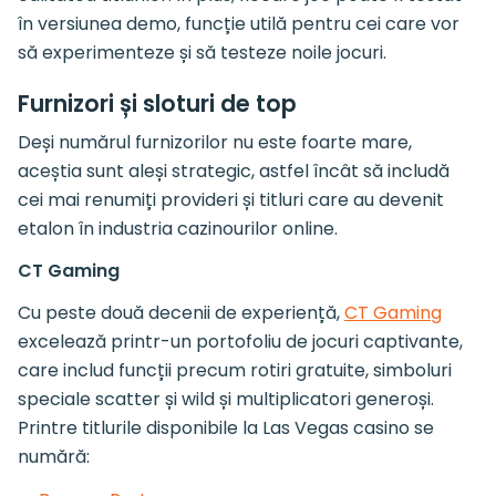
în versiunea demo, funcție utilă pentru cei care vor
să experimenteze și să testeze noile jocuri.
Furnizori și sloturi de top
Deși numărul furnizorilor nu este foarte mare,
aceștia sunt aleși strategic, astfel încât să includă
cei mai renumiți provideri și titluri care au devenit
etalon în industria cazinourilor online.
CT Gaming
Cu peste două decenii de experiență,
CT Gaming
excelează printr-un portofoliu de jocuri captivante,
care includ funcții precum rotiri gratuite, simboluri
speciale scatter și wild și multiplicatori generoși.
Printre titlurile disponibile la Las Vegas casino se
numără: