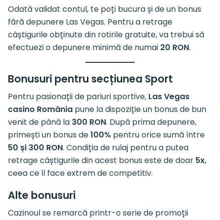
Odată validat contul, te poți bucura și de un bonus
fără depunere Las Vegas. Pentru a retrage
câștigurile obținute din rotirile gratuite, va trebui să
efectuezi o depunere minimă de numai
20 RON
.
Bonusuri pentru secțiunea Sport
Pentru pasionații de pariuri sportive,
Las Vegas
casino România
pune la dispoziție un bonus de bun
venit de până la
300 RON
. După prima depunere,
primești un bonus de
100%
pentru orice sumă între
50 și 300 RON
. Condiția de rulaj pentru a putea
retrage câștigurile din acest bonus este de doar
5x
,
ceea ce îl face extrem de competitiv.
Alte bonusuri
Cazinoul se remarcă printr-o serie de promoții