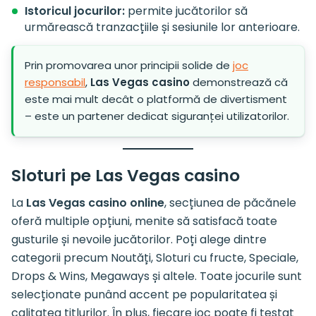
Istoricul jocurilor:
permite jucătorilor să
urmărească tranzacțiile și sesiunile lor anterioare.
Prin promovarea unor principii solide de
joc
responsabil
,
Las Vegas casino
demonstrează că
este mai mult decât o platformă de divertisment
– este un partener dedicat siguranței utilizatorilor.
Sloturi pe Las Vegas casino
La
Las Vegas casino online
, secțiunea de păcănele
oferă multiple opțiuni, menite să satisfacă toate
gusturile și nevoile jucătorilor. Poți alege dintre
categorii precum Noutăți, Sloturi cu fructe, Speciale,
Drops & Wins, Megaways și altele. Toate jocurile sunt
selecționate punând accent pe popularitatea și
calitatea titlurilor. În plus, fiecare joc poate fi testat