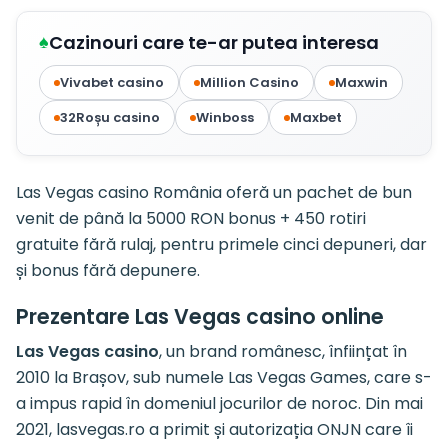
Cazinouri care te-ar putea interesa
Vivabet casino
Million Casino
Maxwin
32Roșu casino
Winboss
Maxbet
Las Vegas casino România oferă un pachet de bun
venit de până la 5000 RON bonus + 450 rotiri
gratuite fără rulaj, pentru primele cinci depuneri, dar
și bonus fără depunere.
Prezentare Las Vegas casino online
Las Vegas casino
, un brand românesc, înființat în
2010 la Brașov, sub numele Las Vegas Games, care s-
a impus rapid în domeniul jocurilor de noroc. Din mai
2021, lasvegas.ro a primit și autorizația ONJN care îi