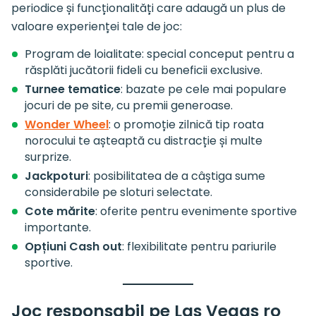
periodice și funcționalități care adaugă un plus de
valoare experienței tale de joc:
Program de loialitate: special conceput pentru a
răsplăti jucătorii fideli cu beneficii exclusive.
Turnee tematice
: bazate pe cele mai populare
jocuri de pe site, cu premii generoase.
Wonder Wheel
: o promoție zilnică tip roata
norocului te așteaptă cu distracție și multe
surprize.
Jackpoturi
: posibilitatea de a câștiga sume
considerabile pe sloturi selectate.
Cote mărite
: oferite pentru evenimente sportive
importante.
Opțiuni Cash out
: flexibilitate pentru pariurile
sportive.
Joc responsabil pe Las Vegas ro