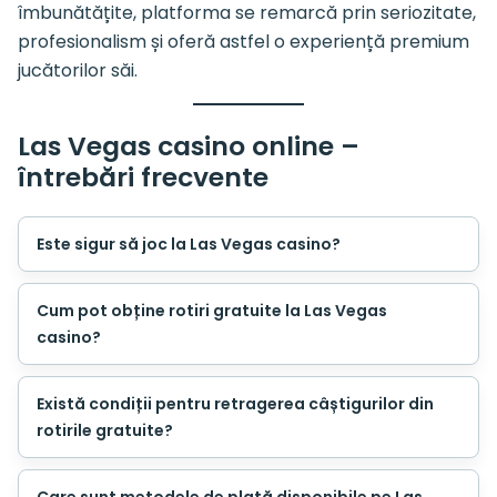
îmbunătățite, platforma se remarcă prin seriozitate,
profesionalism și oferă astfel o experiență premium
jucătorilor săi.
Las Vegas casino online –
întrebări frecvente
Este sigur să joc la Las Vegas casino?
Cum pot obține rotiri gratuite la Las Vegas
casino?
Există condiții pentru retragerea câștigurilor din
rotirile gratuite?