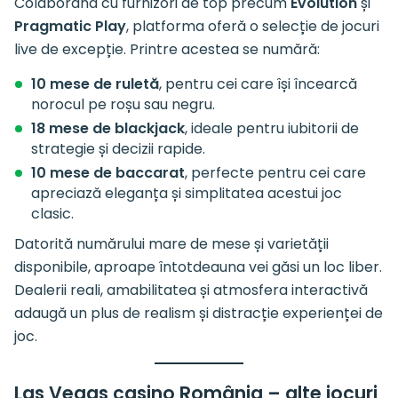
Colaborând cu furnizori de top precum
Evolution
și
Pragmatic Play
, platforma oferă o selecție de jocuri
live de excepție. Printre acestea se numără:
10 mese de ruletă
, pentru cei care își încearcă
norocul pe roșu sau negru.
18 mese de blackjack
, ideale pentru iubitorii de
strategie și decizii rapide.
10 mese de baccarat
, perfecte pentru cei care
apreciază eleganța și simplitatea acestui joc
clasic.
Datorită numărului mare de mese și varietății
disponibile, aproape întotdeauna vei găsi un loc liber.
Dealerii reali, amabilitatea și atmosfera interactivă
adaugă un plus de realism și distracție experienței de
joc.
Las Vegas casino România – alte jocuri