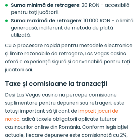
Suma minimă de retragere
: 20 RON – accesibilă
pentru toți jucătorii.
Suma maximă de retragere
: 10.000 RON – o limită
generoasă, indiferent de metoda de plată
utilizată.
Cu o procesare rapidă pentru metodele electronice
și limite rezonabile de retragere, Las Vegas casino
oferă o experiență sigură și convenabilă pentru toți
jucătorii săi.
Taxe și comisioane la tranzacții
Deși Las Vegas casino nu percepe comisioane
suplimentare pentru depuneri sau retrageri, este
totuși important să ții cont de
impozit jocuri de
noroc
, adică taxele obligatorii aplicate tuturor
cazinourilor online din România. Conform legislației
actuale, fiecare depunere este comisionată cu 2%,