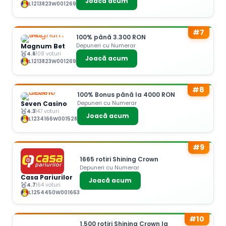
Joacă acum
L1213823W001269
#7
100% până 3.300 RON
Depuneri cu Numerar
Magnum Bet
4.6
108 voturi
Joacă acum
L1213823W001269
#8
100% Bonus până la 4000 RON
Depuneri cu Numerar
Seven Casino
4.3
147 voturi
Joacă acum
L1234166W001528
#9
1665 rotiri Shining Crown
Depuneri cu Numerar
Casa Pariurilor
Joacă acum
4.7
164 voturi
L1254450W001663
#10
1.500 rotiri Shining Crown la