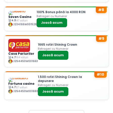
#8
100% Bonus până la 4000 RON
Retrageri cu Numerar
Seven Casino
4.3
147 voturi
Joacă acum
L1234166W001528
#9
1665 rotiri Shining Crown
Retrageri cu Numerar
Casa Pariurilor
Joacă acum
4.7
164 voturi
L1254450W001663
#10
1.500 rotiri Shining Crown la
depunere
Fortuna casino
Retrageri cu Numerar
4.7
87 voturi
Joacă acum
L1254450W001663