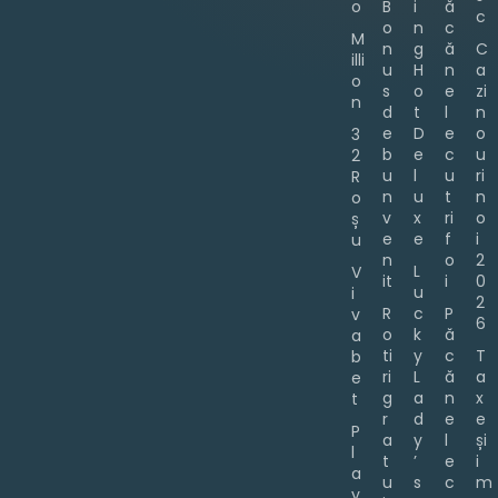
o
B
i
ă
c
o
n
c
M
n
g
ă
C
illi
u
H
n
a
o
s
o
e
zi
n
d
t
l
n
e
D
e
o
3
b
e
c
u
2
u
l
u
ri
R
n
u
t
n
o
v
x
ri
o
ș
e
e
f
i
u
n
o
2
L
V
it
i
0
u
i
2
R
c
P
v
6
o
k
ă
a
ti
y
c
T
b
ri
L
ă
a
e
g
a
n
x
t
r
d
e
e
P
a
y
l
și
l
t
’
e
i
a
u
s
c
m
y