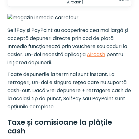
Aircash)
SelfPay și PayPoint au acoperirea cea mai largă și
acceptă depuneri directe prin cod de plată.
Inmedio funcționează prin vouchere sau coduri la
casier. Un-doi necesită aplicația
Aircash
pentru
inițierea depunerii.
Toate depunerile la terminal sunt instant. La
retrageri, Un-doi e singura rețea care nu suportă
cash-out. Dacă vrei depunere + retragere cash de
la același tip de punct, SelfPay sau PayPoint sunt
opțiunile complete.
Taxe și comisioane la plățile
cash