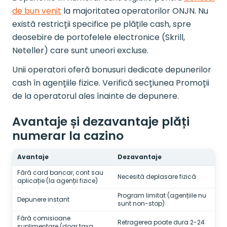
de bun venit
la majoritatea operatorilor ONJN. Nu
există restricții specifice pe plățile cash, spre
deosebire de portofelele electronice (Skrill,
Neteller) care sunt uneori excluse.
Unii operatori oferă bonusuri dedicate depunerilor
cash în agențiile fizice. Verifică secțiunea Promoții
de la operatorul ales înainte de depunere.
Avantaje și dezavantaje plăți
numerar la cazino
Avantaje
Dezavantaje
Fără card bancar, cont sau
Necesită deplasare fizică
aplicație (la agenții fizice)
Program limitat (agențiile nu
Depunere instant
sunt non-stop)
Fără comisioane
Retragerea poate dura 2-24
suplimentare (doar taxa