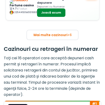
depunere
Fortuna casino
Depuneri cu Numerar
4.7
87 voturi
Joacă acum
L1254450W001663
Mai multe cazinouri
+6
Cazinouri cu retrageri în numerar
Toți cei 16 operatori care acceptă depuneri cash
permit și retrageri în numerar. Procesul implică
solicitarea retragerii din contul de jucător, primirea
unui cod de plată și ridicarea banilor de la agenție
sau terminal. Timpul de procesare variază: instant în
agenții fizice, 2-24 ore la terminale (depinde de
operator).
#1