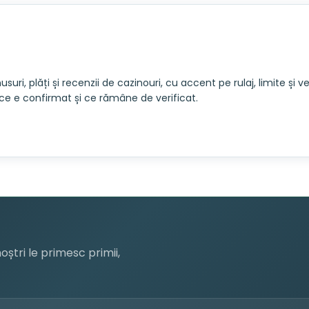
i, plăți și recenzii de cazinouri, cu accent pe rulaj, limite și ver
e e confirmat și ce rămâne de verificat.
ștri le primesc primii,