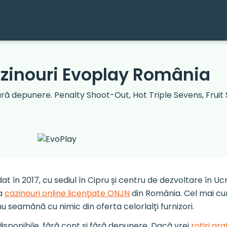
Cazinouri Evoplay România
ră depunere. Penalty Shoot-Out, Hot Triple Sevens, Fruit S
t în 2017, cu sediul în Cipru și centru de dezvoltare în Ucrai
la
cazinouri online licențiate ONJN
din România. Cel mai cu
 seamănă cu nimic din oferta celorlalți furnizori.
disponibile, fără cont și fără depunere. Dacă vrei
rotiri gr