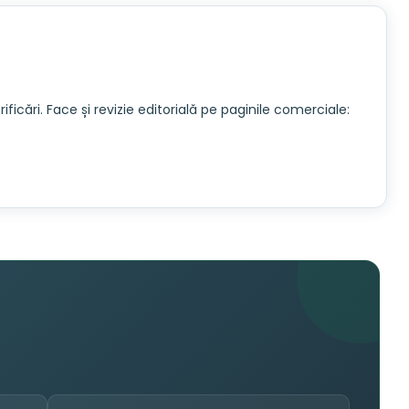
ificări. Face și revizie editorială pe paginile comerciale: