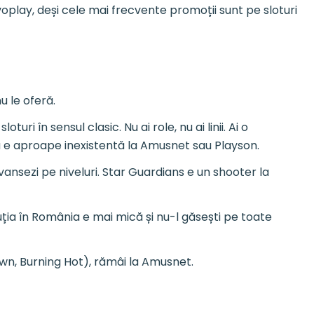
Evoplay, deși cele mai frecvente promoții sunt pe sloturi
u le oferă.
ri în sensul clasic. Nu ai role, nu ai linii. Ai o
ta e aproape inexistentă la Amusnet sau Playson.
vansezi pe niveluri. Star Guardians e un shooter la
ția în România e mai mică și nu-l găsești pe toate
own, Burning Hot), rămâi la Amusnet.