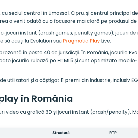
 cu sediul central în Limassol, Cipru, și centrul principal 
 a venit odată cu o focusare mai clară pe produsul de ga
deo, jocuri instant (crash games, penalty games), jocuri de 
ie să cauți la Evolution sau
Pragmatic Play
Live.
entă în peste 40 de jurisdicții. În România, jocurile Evopl
oate jocurile rulează pe HTML5 și sunt optimizate mobile-f
utilizatori și a câștigat 11 premii din industrie, inclusiv 
oplay în România
i video cu grafică 3D și jocuri instant (crash/penalty). Mai 
Structură
RTP