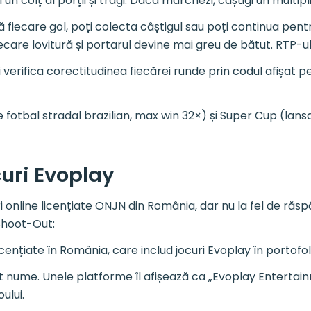
 un colț al porții și tragi. Dacă marchezi, câștigi un multipl
ă fiecare gol, poți colecta câștigul sau poți continua pent
care lovitură și portarul devine mai greu de bătut. RTP-ul 
verifica corectitudinea fiecărei runde prin codul afișat pe
 fotbal stradal brazilian, max win 32×) și Super Cup (lans
curi Evoplay
ri online licențiate ONJN din România, dar nu la fel de r
 Shoot-Out:
cențiate în România, care includ jocuri Evoplay în portofol
t nume. Unele platforme îl afișează ca „Evoplay Entertainme
ului.