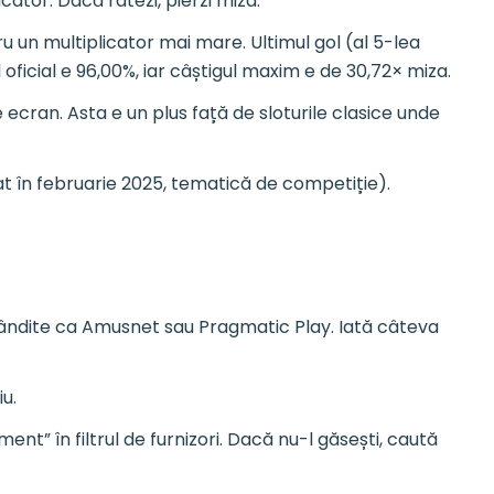
icator. Dacă ratezi, pierzi miza.
ru un multiplicator mai mare. Ultimul gol (al 5-lea
oficial e 96,00%, iar câștigul maxim e de 30,72× miza.
 ecran. Asta e un plus față de sloturile clasice unde
at în februarie 2025, tematică de competiție).
ăspândite ca Amusnet sau Pragmatic Play. Iată câteva
iu.
nt” în filtrul de furnizori. Dacă nu-l găsești, caută