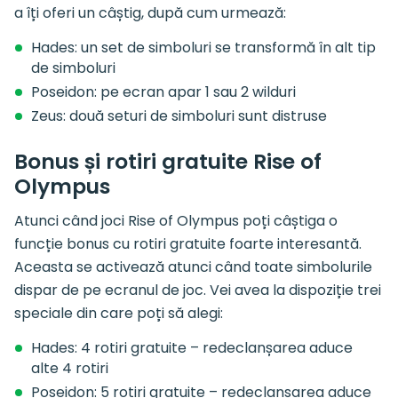
a îți oferi un câștig, după cum urmează:
Hades: un set de simboluri se transformă în alt tip
de simboluri
Poseidon: pe ecran apar 1 sau 2 wilduri
Zeus: două seturi de simboluri sunt distruse
Bonus și rotiri gratuite Rise of
Olympus
Atunci când joci Rise of Olympus poți câștiga o
funcție bonus cu rotiri gratuite foarte interesantă.
Aceasta se activează atunci când toate simbolurile
dispar de pe ecranul de joc. Vei avea la dispoziție trei
speciale din care poți să alegi:
Hades: 4 rotiri gratuite – redeclanșarea aduce
alte 4 rotiri
Poseidon: 5 rotiri gratuite – redeclanșarea aduce