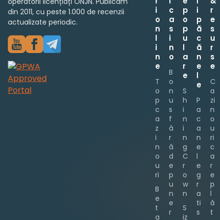
r
i
e
i
&
operatorii licențiați ONJN. Publicăm
i
c
p
i
r
din 2011, cu peste 1.000 de recenzii
o
a
o
p
e
actualizate periodic.
n
s
p
ă
s
l
i
u
c
u
i
n
l
ă
r
n
o
a
n
s
e
r
e
e
B
e
l
T
o
C
e
o
n
S
a
p
u
h
P
zi
c
s
i
a
n
a
f
n
c
o
z
ă
i
a
u
i
r
n
n
ri
n
ă
g
e
c
o
d
C
l
a
u
e
r
e
r
ri
p
o
g
e
u
w
r
p
B
n
n
a
l
e
e
ti
ă
t
S
r
s
t
a
iz