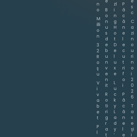
e
e
n
zl
P
s
o
B
i
ă
c
o
n
c
M
n
g
ă
C
illi
u
H
n
a
o
s
o
e
zi
n
d
t
l
n
e
D
e
o
3
b
e
c
u
2
u
l
u
ri
R
n
u
t
n
o
v
x
ri
o
ș
e
e
f
i
u
n
o
2
L
V
it
i
0
u
i
2
R
c
P
v
6
o
k
ă
a
ti
y
c
T
b
ri
L
ă
a
e
g
a
n
x
t
r
d
e
e
P
a
y
l
și
l
t
’
e
i