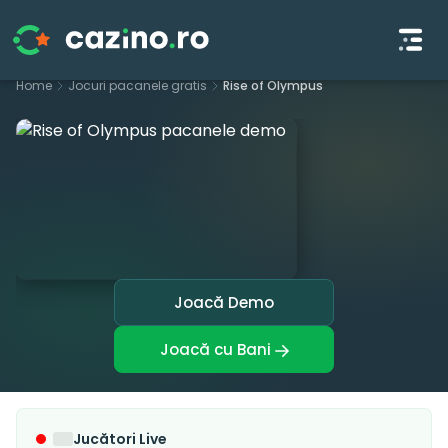
S
Home
Jocuri pacanele gratis
Rise of Olympus
k
i
p
t
o
c
o
n
t
Joacă Demo
e
n
Joacă cu Bani
t
Jucători Live