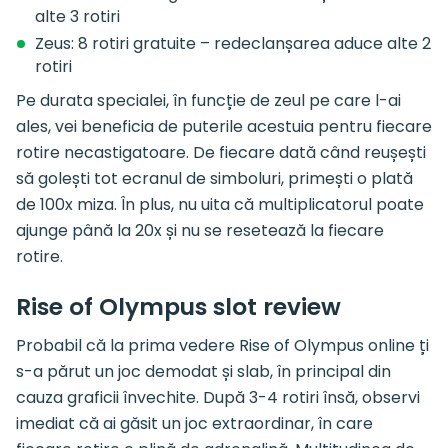
alte 3 rotiri
Zeus: 8 rotiri gratuite – redeclanșarea aduce alte 2
rotiri
Pe durata specialei, în funcție de zeul pe care l-ai
ales, vei beneficia de puterile acestuia pentru fiecare
rotire necastigatoare. De fiecare dată când reușești
să golești tot ecranul de simboluri, primești o plată
de 100x miza. În plus, nu uita că multiplicatorul poate
ajunge până la 20x și nu se resetează la fiecare
rotire.
Rise of Olympus slot review
Probabil că la prima vedere Rise of Olympus online ți
s-a părut un joc demodat și slab, în principal din
cauza graficii învechite. După 3-4 rotiri însă, observi
imediat că ai găsit un joc extraordinar, în care