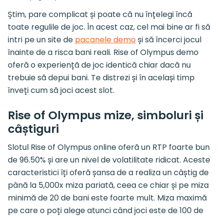
Știm, pare complicat și poate că nu înțelegi încă
toate regulile de joc. În acest caz, cel mai bine ar fi să
intri pe un site de
pacanele demo
și să încerci jocul
înainte de a risca bani reali. Rise of Olympus demo
oferă o experiență de joc identică chiar dacă nu
trebuie să depui bani. Te distrezi și în același timp
înveți cum să joci acest slot.
Rise of Olympus mize, simboluri și
câștiguri
Slotul Rise of Olympus online oferă un RTP foarte bun
de 96.50% și are un nivel de volatilitate ridicat. Aceste
caracteristici îți oferă șansa de a realiza un câștig de
până la 5,000x miza pariată, ceea ce chiar și pe miza
minimă de 20 de bani este foarte mult. Miza maximă
pe care o poți alege atunci când joci este de 100 de