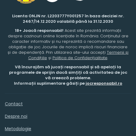
Licenta ONJN nr. L2203777Y001257 în baza deciziei nr.
2467/14.12.2020 valabilă până la 31.12.2030
18+ Joacă responsabil!
Acest site prezintă informații
despre cazinouri online licențiate în România. Conținutul are
caracter informativ și nu reprezintă o recomandare sau
obligație de joc. Jocurile de noroc implică riscuri financiare
și de dependență. Prin utilizarea site-ului accepți
Termenii și
Condițiile
și
Politica de Confidențialitate
.
Vă încurajăm să jucați responsabil și să apelați la
programele de sprijin dacă simțiți că activitatea de joc
vă creează probleme.
Informații suplimentare găsiți pe
jocresponsabil.ro
Contact
Despre noi
Metodologie