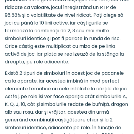
ridicate ca valoare, jocul înregistrând un RTP de
96.58% și o volatilitate de nivel ridicat. Poți alege să
joci cu până la 10 linii active, iar câștigurile se
formează la combinații de 2, 3 sau mai multe
simboluri identice și pot fi pariate în runda de risc.
Orice câștig este multiplicat cu miza de pe linia
activă de joc, iar plata se realizează de la stânga la
dreapta, pe role adiacente.
Există 2 tipuri de simboluri în acest joc de pacanele
ca la aparate, iar acestea îmbină în mod perfect
elemente tematice cu cele întâlnite la cărțile de joc.
Astfel, pe role își vor face apariția atât simbolurile A,
K, Q, J, 10, cât și simbolurile redate de bufniță, dragon
alb sau roșu, dar și vrăjitor, acestea din urmă
generând combinații câștigătoare chiar și la 2
simboluri identice, adiacente pe role. În funcție de