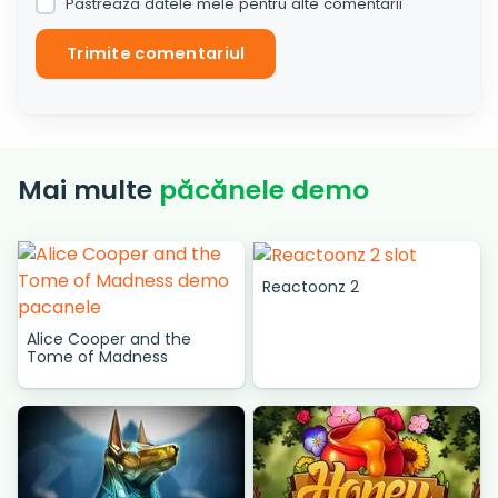
Pastrează datele mele pentru alte comentarii
Mai multe
păcănele demo
Reactoonz 2
Alice Cooper and the
Tome of Madness