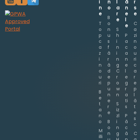
i
n
l
ă
r
n
o
a
n
s
e
r
e
e
B
e
l
T
o
C
e
o
n
S
a
p
u
h
P
zi
c
s
i
a
n
a
f
n
c
o
z
ă
i
a
u
i
r
n
n
ri
n
ă
g
e
c
o
d
C
l
a
u
e
r
e
r
ri
p
o
g
e
u
w
r
p
B
n
n
a
l
e
e
ti
ă
t
S
r
s
t
a
iz
e
e
n
zl
P
s
o
B
i
ă
c
o
n
c
M
n
g
ă
C
illi
u
H
n
a