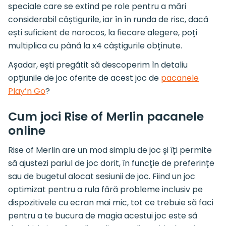
speciale care se extind pe role pentru a mări
considerabil câștigurile, iar în în runda de risc, dacă
ești suficient de norocos, la fiecare alegere, poți
multiplica cu până la x4 câștigurile obținute.
Așadar, ești pregătit să descoperim în detaliu
opțiunile de joc oferite de acest joc de
pacanele
Play’n Go
?
Cum joci Rise of Merlin pacanele
online
Rise of Merlin are un mod simplu de joc și îți permite
să ajustezi pariul de joc dorit, în funcție de preferințe
sau de bugetul alocat sesiunii de joc. Fiind un joc
optimizat pentru a rula fără probleme inclusiv pe
dispozitivele cu ecran mai mic, tot ce trebuie să faci
pentru a te bucura de magia acestui joc este să