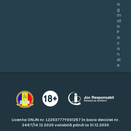
a
g
m
at
ic
P
a
c
a
n
el
e
Imagini logo
Licenta ONJN nr. L2203777Y001257 în baza deciziei nr.
2467/14.12.2020 valabilă până la 31.12.2030