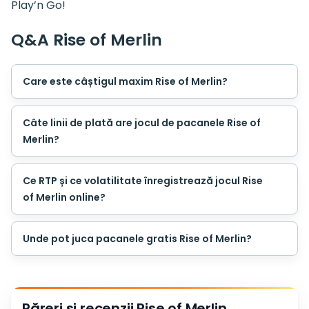
Play’n Go!
Q&A Rise of Merlin
Care este câștigul maxim Rise of Merlin?
Câte linii de plată are jocul de pacanele Rise of
Merlin?
Ce RTP și ce volatilitate înregistrează jocul Rise
of Merlin online?
Unde pot juca pacanele gratis Rise of Merlin?
Păreri și recenzii Rise of Merlin