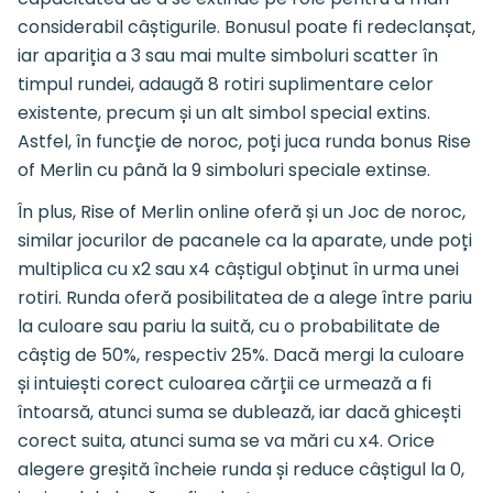
considerabil câștigurile. Bonusul poate fi redeclanșat,
iar apariția a 3 sau mai multe simboluri scatter în
timpul rundei, adaugă 8 rotiri suplimentare celor
existente, precum și un alt simbol special extins.
Astfel, în funcție de noroc, poți juca runda bonus Rise
of Merlin cu până la 9 simboluri speciale extinse.
În plus, Rise of Merlin online oferă și un Joc de noroc,
similar jocurilor de pacanele ca la aparate, unde poți
multiplica cu x2 sau x4 câștigul obținut în urma unei
rotiri. Runda oferă posibilitatea de a alege între pariu
la culoare sau pariu la suită, cu o probabilitate de
câștig de 50%, respectiv 25%. Dacă mergi la culoare
și intuiești corect culoarea cărții ce urmează a fi
întoarsă, atunci suma se dublează, iar dacă ghicești
corect suita, atunci suma se va mări cu x4. Orice
alegere greșită încheie runda și reduce câștigul la 0,