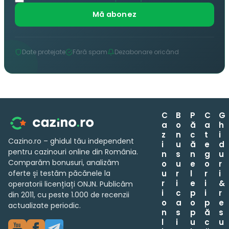
Mă abonez
Date protejate
Fără spam
Dezabonare oricând
C
B
P
C
G
a
o
ă
a
h
z
n
c
t
i
Cazino.ro – ghidul tău independent
i
u
ă
e
d
pentru cazinouri online din România.
n
s
n
g
u
Comparăm bonusuri, analizăm
o
u
e
o
r
oferte și testăm păcănele la
u
r
l
r
i
r
i
e
i
&
operatorii licențiați ONJN. Publicăm
i
c
p
i
r
din 2011, cu peste 1.000 de recenzii
o
a
o
p
e
actualizate periodic.
n
s
p
ă
s
l
i
u
c
u