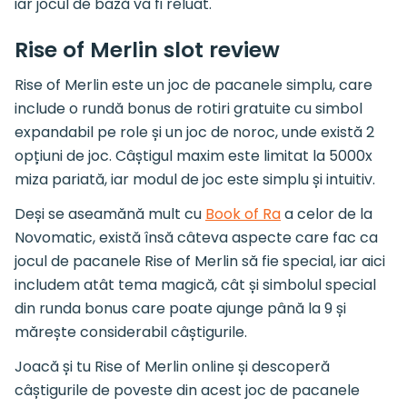
iar jocul de bază va fi reluat.
Rise of Merlin slot review
Rise of Merlin este un joc de pacanele simplu, care
include o rundă bonus de rotiri gratuite cu simbol
expandabil pe role și un joc de noroc, unde există 2
opțiuni de joc. Câștigul maxim este limitat la 5000x
miza pariată, iar modul de joc este simplu și intuitiv.
Deși se aseamănă mult cu
Book of Ra
a celor de la
Novomatic, există însă câteva aspecte care fac ca
jocul de pacanele Rise of Merlin să fie special, iar aici
includem atât tema magică, cât și simbolul special
din runda bonus care poate ajunge până la 9 și
mărește considerabil câștigurile.
Joacă și tu Rise of Merlin online și descoperă
câștigurile de poveste din acest joc de pacanele