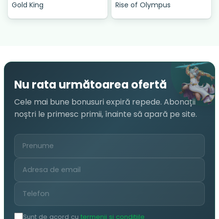
Gold King
Rise of Olympus
Nu rata următoarea ofertă
Cele mai bune bonusuri expiră repede. Abonații
noștri le primesc primii, înainte să apară pe site.
Sunt de acord cu
termenii și condițiile