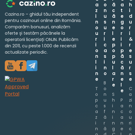
a
o
ă
a
h
z
n
c
t
i
Cazino.ro – ghidul tău independent
i
u
ă
e
d
pentru cazinouri online din România.
n
s
n
g
u
Comparăm bonusuri, analizăm
o
u
e
o
r
oferte și testăm păcănele la
u
r
l
r
i
r
i
e
i
&
operatorii licențiați ONJN. Publicăm
i
c
p
i
r
din 2011, cu peste 1.000 de recenzii
o
a
o
p
e
actualizate periodic.
n
s
p
ă
s
l
i
u
c
u
i
n
l
ă
r
n
o
a
n
s
e
r
e
e
B
e
l
T
o
C
e
o
n
S
a
p
u
h
P
zi
c
s
i
a
n
a
f
n
c
o
z
ă
i
a
u
i
r
n
n
ri
n
ă
g
e
c
o
d
C
l
a