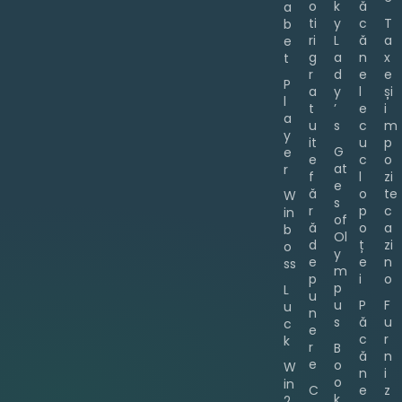
o
k
ă
a
ti
y
c
T
b
ri
L
ă
a
e
g
a
n
x
t
r
d
e
e
P
a
y
l
și
l
t
’
e
i
a
u
s
c
m
y
it
u
p
G
e
e
c
o
at
r
f
l
zi
e
ă
o
te
W
s
r
p
c
in
of
ă
o
a
b
Ol
d
ț
zi
o
y
e
e
n
ss
m
p
i
o
p
L
u
u
P
F
u
n
s
ă
u
c
e
c
r
k
r
B
ă
n
e
o
W
n
i
o
in
C
e
z
k
2