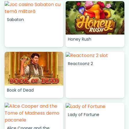
Sabaton
Honey Rush
Reactoonz 2
Book of Dead
Lady of Fortune
Alice Cooper and the