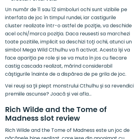
Un număr de 11 sau 12 simboluri ochi sunt vizibile pe
interfata de joc în timpul rundei, iar castigurile
cluster realizate într-o astfel de poziție, va deschide
acel ochi/marca poziția. Daca reusesti sa marchezi
toate pozitiile, implicit sa deschizi toți ochii, atunci un
simbol Mega Wild Cthulhu va fi activat. Acesta își va
face apariția pe role și se va muta în jos cu fiecare
castig cascada realizat, mărind considerabil
câștigurile înainte de a dispărea de pe grila de joc.
Vei reuși sa ții piept monstrului Cthulhu și sa revendici
premiile ascunse? Joacă și vei afla…
Rich Wilde and the Tome of
Madness slot review
Rich Wilde and the Tome of Madness este un joc de
păcănele bine realizat, care iese din anonimat cu