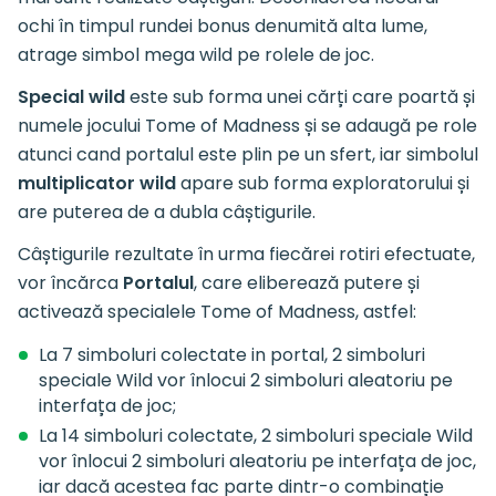
ochi în timpul rundei bonus denumită alta lume,
atrage simbol mega wild pe rolele de joc.
Special wild
este sub forma unei cărți care poartă și
numele jocului Tome of Madness și se adaugă pe role
atunci cand portalul este plin pe un sfert, iar simbolul
multiplicator wild
apare sub forma exploratorului și
are puterea de a dubla câștigurile.
Câștigurile rezultate în urma fiecărei rotiri efectuate,
vor încărca
Portalul
, care eliberează putere și
activează specialele Tome of Madness, astfel:
La 7 simboluri colectate in portal, 2 simboluri
speciale Wild vor înlocui 2 simboluri aleatoriu pe
interfața de joc;
La 14 simboluri colectate, 2 simboluri speciale Wild
vor înlocui 2 simboluri aleatoriu pe interfața de joc,
iar dacă acestea fac parte dintr-o combinație