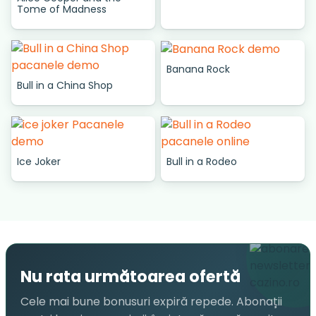
Tome of Madness
Banana Rock
Bull in a China Shop
Ice Joker
Bull in a Rodeo
Nu rata următoarea ofertă
Cele mai bune bonusuri expiră repede. Abonații