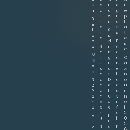
u
e
r
e
r
ri
p
o
g
e
u
w
r
p
B
n
n
a
l
e
e
ti
ă
t
S
r
s
t
a
iz
e
e
n
zl
P
s
o
B
i
ă
c
o
n
c
M
n
g
ă
C
illi
u
H
n
a
o
s
o
e
zi
n
d
t
l
n
e
D
e
o
3
b
e
c
u
2
u
l
u
ri
R
n
u
t
n
o
v
x
ri
o
ș
e
e
f
i
u
n
o
2
L
V
it
i
0
u
i
2
R
c
P
v
6