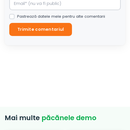
Pastrează datele mele pentru alte comentarii
Mai multe
păcănele demo