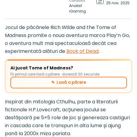
Carausu
25 nov. 2025
Analist
iGaming
Jocul de păcănele Rich Wilde and the Tome of
Madness promite o noua aventura marca Play’n Go,
o aventura mult mai spectaculoasă decât cea
experimentată alături de
Book of Dead
.
Ai jucat Tome of Madness?
Fii primul care lasă o părere · durează 30 secunde
✎ Lasă o părere
Inspirat din mitologia Cthulhu, parte a literaturii
fictionale H.P.Lovecraft, acțiunea jocului se
desfășoară pe 5×5 role de joc și genereaza castiguri
in cascada care te transpun in alta lume și ajung
pană la 2000x miza pariata.