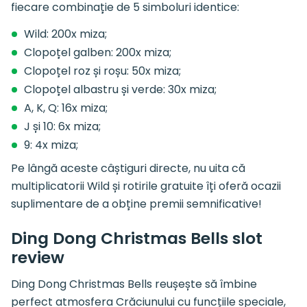
fiecare combinație de 5 simboluri identice:
Wild: 200x miza;
Clopoțel galben: 200x miza;
Clopoțel roz și roșu: 50x miza;
Clopoțel albastru și verde: 30x miza;
A, K, Q: 16x miza;
J și 10: 6x miza;
9: 4x miza;
Pe lângă aceste câștiguri directe, nu uita că
multiplicatorii Wild și rotirile gratuite îți oferă ocazii
suplimentare de a obține premii semnificative!
Ding Dong Christmas Bells slot
review
Ding Dong Christmas Bells reușește să îmbine
perfect atmosfera Crăciunului cu funcțiile speciale,