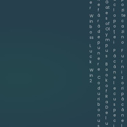
G
e
e
c
o
at
r
f
l
zi
e
ă
o
te
W
s
r
p
c
in
of
ă
o
a
b
Ol
d
ț
zi
o
y
e
e
n
ss
m
p
i
o
p
L
u
u
P
F
u
n
s
ă
u
c
e
c
r
k
r
B
ă
n
e
o
W
n
i
o
in
C
e
z
k
2
o
l
o
o
d
e
ri
f
u
c
p
R
ri
u
ă
a
b
s
c
D
o
p
ă
e
n
e
n
l
u
c
e
u
s
i
l