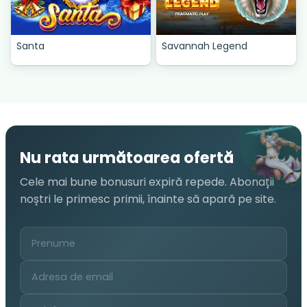
Santa
Savannah Legend
Nu rata următoarea ofertă
Cele mai bune bonusuri expiră repede. Abonații
noștri le primesc primii, înainte să apară pe site.