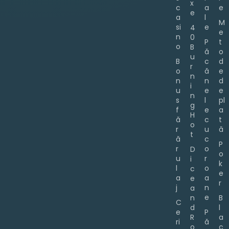
x
c
a
e
e
a
l
M
si
e
4
e
n
0
P
t
o
B
ă
o
u
B
c
d
r
o
ă
e
n
n
n
d
i
u
e
e
n
s
l
pl
g
f
e
a
H
ă
c
t
o
r
u
ă
t
ă
c
P
r
o
D
o
u
r
i
k
l
o
c
e
a
a
e
r
j
n
a
e
n
B
C
d
l
e
P
R
a
ri
ă
o
c