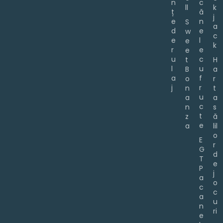
n
c
ll
k
ț
ă
j
e
n
S
a
d
e
w
c
e
l
e
k
r
e
e
u
c
t
H
l
u
B
a
a
f
o
r
j
r
n
t
u
a
a
c
n
s
t
z
ă
e
a
lil
o
E
r
G
d
T
e
P
j
a
o
c
c
a
u
n
ri
e