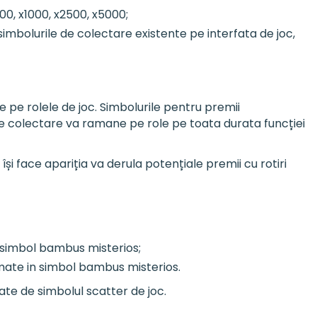
x500, x1000, x2500, x5000;
 simbolurile de colectare existente pe interfata de joc,
e pe rolele de joc. Simbolurile pentru premii
 de colectare va ramane pe role pe toata durata funcției
își face apariția va derula potențiale premii cu rotiri
în simbol bambus misterios;
rmate in simbol bambus misterios.
e de simbolul scatter de joc.