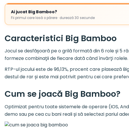
Ai jucat Big Bamboo?
Fii primul care lasă o părere · durează 30 secunde
Caracteristici Big Bamboo
Jocul se desfășoară pe o grilă formată din 6 role și 5
formeze combinații de fiecare dată când învârți rolele.
RTP-ul jocului este de 96,13%, procent care plasează Big
destul de rar și este mai potrivit pentru cei care preferă
Cum se joacă Big Bamboo?
Optimizat pentru toate sistemele de operare (IOS, Andr
demo sau pe cea cu bani reali și să selectezi pariul adecv