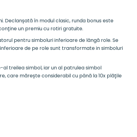
. Declanșată în modul clasic, runda bonus este
onține un premiu cu rotiri gratuite.
atorul pentru simboluri inferioare de lângă role. Se
 inferioare de pe role sunt transformate in simboluri
-al treilea simbol, iar un al patrulea simbol
are, care mărește considerabil cu până la 10x plățile