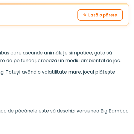
✎ Lasă o părere
bambus care ascunde animăluțe simpatice, gata să
oare de pe fundal, creează un mediu ambiental de joc.
. Totuși, având o volatilitate mare, jocul plătește
t joc de păcănele este să deschizi versiunea Big Bamboo