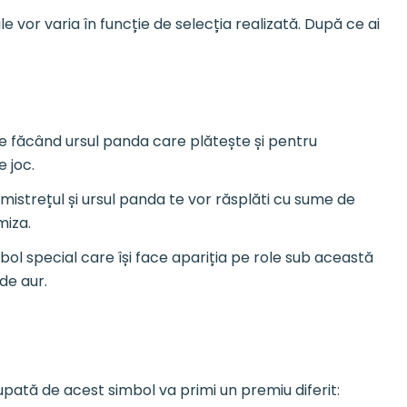
le vor varia în funcție de selecția realizată. După ce ai
ie făcând ursul panda care plătește și pentru
e joc.
mistrețul și ursul panda te vor răsplăti cu sume de
miza.
bol special care își face apariția pe role sub această
de aur.
upată de acest simbol va primi un premiu diferit: