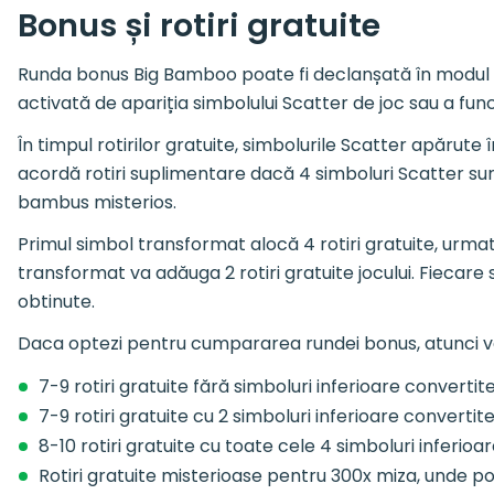
Bonus și rotiri gratuite
Runda bonus Big Bamboo poate fi declanșată în modul c
activată de apariția simbolului Scatter de joc sau a func
În timpul rotirilor gratuite, simbolurile Scatter apărute
acordă rotiri suplimentare dacă 4 simboluri Scatter sunt
bambus misterios.
Primul simbol transformat alocă 4 rotiri gratuite, urmate
transformat va adăuga 2 rotiri gratuite jocului. Fiecare
obtinute.
Daca optezi pentru cumpararea rundei bonus, atunci ve
7-9 rotiri gratuite fără simboluri inferioare converti
7-9 rotiri gratuite cu 2 simboluri inferioare convertit
8-10 rotiri gratuite cu toate cele 4 simboluri inferio
Rotiri gratuite misterioase pentru 300x miza, unde p