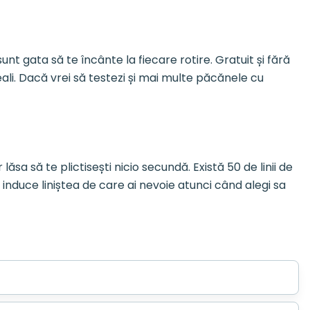
t gata să te încânte la fiecare rotire. Gratuit și fără
ali. Dacă vrei să testezi și mai multe păcănele cu
ăsa să te plictisești nicio secundă. Există 50 de linii de
 induce liniștea de care ai nevoie atunci când alegi sa