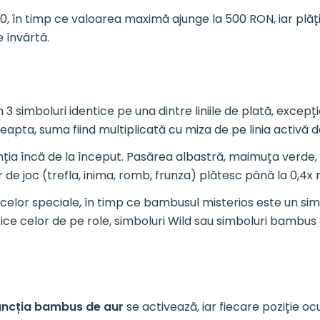
.50, în timp ce valoarea maximă ajunge la 500 RON, iar plăți
e învârtă.
simboluri identice pe una dintre liniile de plată, excepț
reapta, suma fiind multiplicată cu miza de pe linia activă d
nția încă de la început. Pasărea albastră, maimuța verde, 
r de joc (trefla, inima, romb, frunza) plătesc până la 0,4x 
 celor speciale, în timp ce bambusul misterios este un sim
ice celor de pe role, simboluri Wild sau simboluri bambus 
uncția bambus de aur
se activează, iar fiecare poziție oc