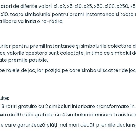
i de diferite valori: x1, x2, x5, x10, x25, x50, x100, x250, 
au x10, toate simbolurile pentru premii instantanee și toate
libera va initia o re-rotire;
rilor pentru premii instantanee și simbolurile colectare d
 ce valorile acestora sunt colectate, în timp ce simbolul
ate premiile posibile.
 rolele de joc, iar poziția pe care simbolul scatter de joc 
uite;
a 9 rotiri gratuite cu 2 simboluri inferioare transformate 
im de 10 rotiri gratuite cu 4 simboluri inferioare transfo
 care garantează plăți mai mari decât premiile declanșat