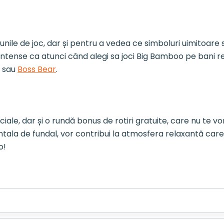
le de joc, dar și pentru a vedea ce simboluri uimitoare sun
 intense ca atunci când alegi sa joci Big Bamboo pe bani re
sau
Boss Bear
.
le, dar și o rundă bonus de rotiri gratuite, care nu te vor l
entala de fundal, vor contribui la atmosfera relaxantă care
o!