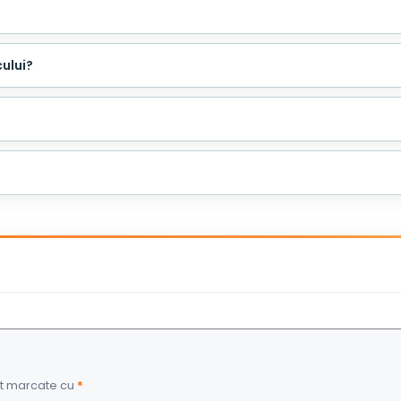
cului?
nt marcate cu
*