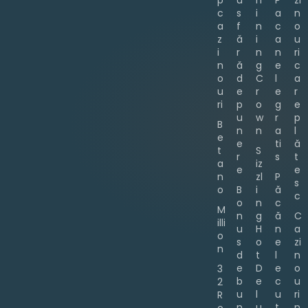
p
u
h
P
zi
c
s
i
a
n
a
f
n
c
o
z
ă
i
a
u
i
r
n
n
ri
n
ă
g
e
c
o
d
C
l
a
u
e
r
e
r
ri
p
o
g
e
u
w
r
p
B
n
n
a
l
e
e
ti
ă
t
S
r
s
t
a
iz
e
e
n
zl
P
s
o
B
i
ă
c
o
n
c
M
n
g
ă
C
illi
u
H
n
a
o
s
o
e
zi
n
d
t
l
n
e
D
e
o
3
b
e
c
u
2
u
l
u
ri
R
n
u
t
n