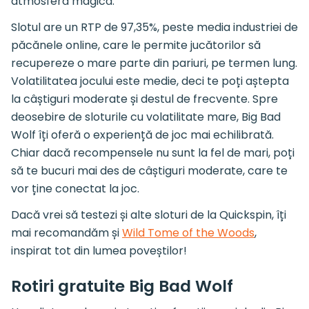
atmosferă magică.
Slotul are un RTP de 97,35%, peste media industriei de
păcănele online, care le permite jucătorilor să
recupereze o mare parte din pariuri, pe termen lung.
Volatilitatea jocului este medie, deci te poți aștepta
la câștiguri moderate și destul de frecvente. Spre
deosebire de sloturile cu volatilitate mare, Big Bad
Wolf îți oferă o experiență de joc mai echilibrată.
Chiar dacă recompensele nu sunt la fel de mari, poți
să te bucuri mai des de câștiguri moderate, care te
vor ține conectat la joc.
Dacă vrei să testezi și alte sloturi de la Quickspin, îți
mai recomandăm și
Wild Tome of the Woods
,
inspirat tot din lumea poveștilor!
Rotiri gratuite Big Bad Wolf