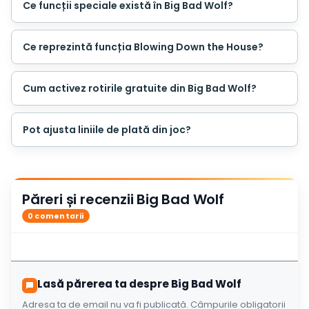
Ce funcții speciale există în Big Bad Wolf?
Ce reprezintă funcția Blowing Down the House?
Cum activez rotirile gratuite din Big Bad Wolf?
Pot ajusta liniile de plată din joc?
Păreri și recenzii Big Bad Wolf
0 comentarii
Lasă părerea ta despre Big Bad Wolf
Adresa ta de email nu va fi publicată.
Câmpurile obligatorii