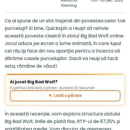
Redactor
03 dec. 2025
iGaming
Ce ai spune de un slot inspirat din povestea celor trei
purceluși? Ei bine, Quickspin a reușit să reînvie
această poveste clasică în slotul Big Bad Wolf online.
Jocul aduce pe ecran o lume animată, în care lupul
cel rău își face din nou apariția pentru a încerca să
dărâme casele purcelușilor. Dacă va reuși să facă
asta, rămâne de văzut!
Ai jucat Big Bad Wolf?
Fii primul care lasă o părere · durează 30 secunde
✎ Lasă o părere
În această recenzie, vom explora structura slotului
Big Bad Wolf, liniile de plată fixe, RTP-ul de 97,35% și
volatilitatea medie. Vom discuta, de asemenea,