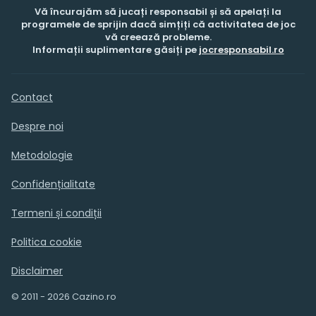
Vă încurajăm să jucați responsabil și să apelați la
programele de sprijin dacă simțiți că activitatea de joc
vă creează probleme.
Informații suplimentare găsiți pe
jocresponsabil.ro
Contact
Despre noi
Metodologie
Confidențialitate
Termeni și condiții
Politica cookie
Disclaimer
© 2011 - 2026 Cazino.ro