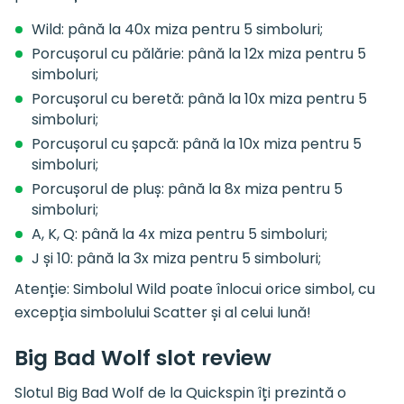
Wild: până la 40x miza pentru 5 simboluri;
Porcușorul cu pălărie: până la 12x miza pentru 5
simboluri;
Porcușorul cu beretă: până la 10x miza pentru 5
simboluri;
Porcușorul cu șapcă: până la 10x miza pentru 5
simboluri;
Porcușorul de pluș: până la 8x miza pentru 5
simboluri;
A, K, Q: până la 4x miza pentru 5 simboluri;
J și 10: până la 3x miza pentru 5 simboluri;
Atenție: Simbolul Wild poate înlocui orice simbol, cu
excepția simbolului Scatter și al celui lună!
Big Bad Wolf slot review
Slotul Big Bad Wolf de la Quickspin îți prezintă o