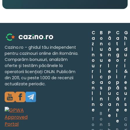
C
B
P
C
G
a
o
ă
a
h
z
n
c
t
i
Cazino.ro – ghidul tău independent
i
u
ă
e
d
pentru cazinouri online din România.
n
s
n
g
u
Comparăm bonusuri, analizăm
o
u
e
o
r
oferte și testăm păcănele la
u
r
l
r
i
r
i
e
i
&
operatorii licențiați ONJN. Publicăm
i
c
p
i
r
din 2011, cu peste 1.000 de recenzii
o
a
o
p
e
actualizate periodic.
n
s
p
ă
s
l
i
u
c
u
i
n
l
ă
r
n
o
a
n
s
e
r
e
e
B
e
l
T
o
C
e
o
n
S
a