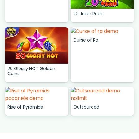
20 Joker Reels
Curse of Ra
20 Glossy HOT Golden
Coins
Rise of Pyramids
Outsourced