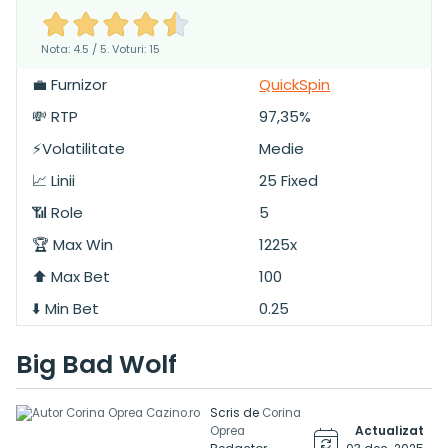
Nota: 4.5 / 5. Voturi: 15
💼 Furnizor
QuickSpin
💸 RTP
97,35%
⚡Volatilitate
Medie
📈 Linii
25 Fixed
📶 Role
5
🏆 Max Win
1225x
⬆️ Max Bet
100
⬇️ Min Bet
0.25
Big Bad Wolf
Scris de
Corina
Actualizat
Oprea